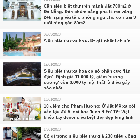
Căn siêu biệt thự trên mảnh đất 700m2 ở
Đà Nẵng: Đèn chùm bằng pha lê mạ vàng
24k nặng vài tấn, phòng ngủ cho con trai 3
tuổi rộng gần 80m2
02/03/2023
Siêu biệt thự xa hoa đắt giá nhất lịch sử
19/01/2023
Siêu biệt thự xa hoa có số phận cực ‘lận
đận’: Định giá 11.000 tỷ, giảm 'sương
sương' còn 3.000 tỷ, nội thất là điều gây
sốc nhất
16/01/2023
10 điểm cho Phạm Hương: Ở đất Mỹ xa xôi
vẫn tậu đủ 5 loại hoa 'kinh điển' Tết Việt,
khéo tay decor siêu biệt thự đẹp lung linh
14/01/2023
Có gì trong siêu biệt thự giá 230 triệu đồng