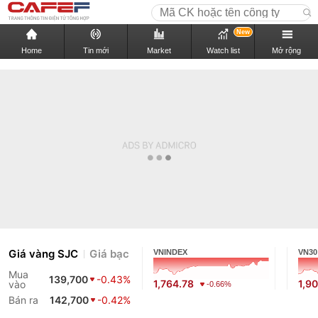
New
Home
Tin mới
Market
Watch list
Mở rộng
Giá vàng SJC
Giá bạc
VNINDEX
VN30
Mua
139,700
-0.43%
1,764.78
1,9
vào
-0.66%
Bán ra
142,700
-0.42%