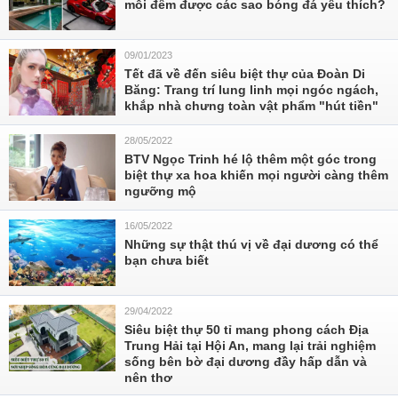
mỗi đêm được các sao bóng đá yêu thích?
09/01/2023
Tết đã về đến siêu biệt thự của Đoàn Di
Băng: Trang trí lung linh mọi ngóc ngách,
khắp nhà chưng toàn vật phẩm "hút tiền"
28/05/2022
BTV Ngọc Trinh hé lộ thêm một góc trong
biệt thự xa hoa khiến mọi người càng thêm
ngưỡng mộ
16/05/2022
Những sự thật thú vị về đại dương có thể
bạn chưa biết
29/04/2022
Siêu biệt thự 50 tỉ mang phong cách Địa
Trung Hải tại Hội An, mang lại trải nghiệm
sống bên bờ đại dương đầy hấp dẫn và
nên thơ