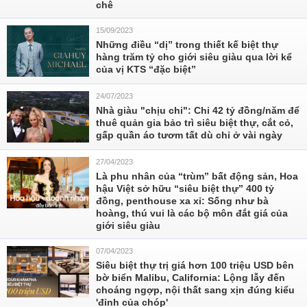
chê
15/09/2023
Những điều “dị” trong thiết kế biệt thự
hàng trăm tỷ cho giới siêu giàu qua lời kể
của vị KTS “đặc biệt”
24/07/2023
Nhà giàu "chịu chi": Chi 42 tỷ đồng/năm để
thuê quản gia bảo trì siêu biệt thự, cắt cỏ,
gấp quần áo tươm tất dù chỉ ở vài ngày
27/04/2023
Là phu nhân của “trùm” bất động sản, Hoa
hậu Việt sở hữu “siêu biệt thự” 400 tỷ
đồng, penthouse xa xỉ: Sống như bà
hoàng, thú vui là các bộ môn đắt giá của
giới siêu giàu
07/04/2023
Siêu biệt thự trị giá hơn 100 triệu USD bên
bờ biển Malibu, California: Lộng lẫy đến
choáng ngợp, nội thất sang xịn đúng kiểu
'đỉnh của chóp'