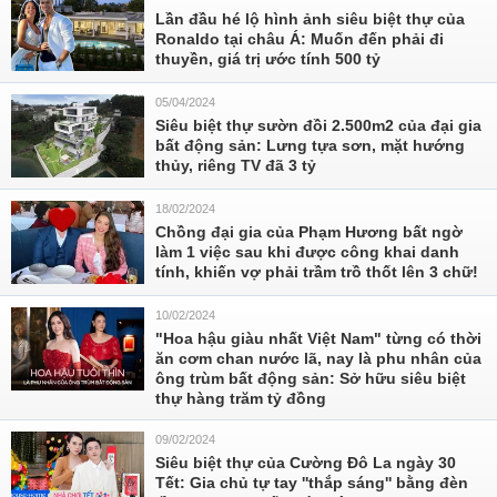
Lần đầu hé lộ hình ảnh siêu biệt thự của
Ronaldo tại châu Á: Muốn đến phải đi
thuyền, giá trị ước tính 500 tỷ
05/04/2024
Siêu biệt thự sườn đồi 2.500m2 của đại gia
bất động sản: Lưng tựa sơn, mặt hướng
thủy, riêng TV đã 3 tỷ
18/02/2024
Chồng đại gia của Phạm Hương bất ngờ
làm 1 việc sau khi được công khai danh
tính, khiến vợ phải trầm trồ thốt lên 3 chữ!
10/02/2024
"Hoa hậu giàu nhất Việt Nam" từng có thời
ăn cơm chan nước lã, nay là phu nhân của
ông trùm bất động sản: Sở hữu siêu biệt
thự hàng trăm tỷ đồng
09/02/2024
Siêu biệt thự của Cường Đô La ngày 30
Tết: Gia chủ tự tay ''thắp sáng'' bằng đèn