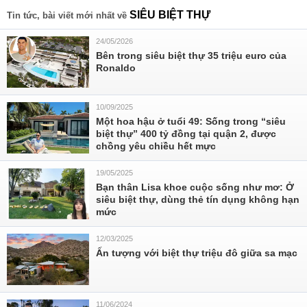
SIÊU BIỆT THỰ
Tin tức, bài viết mới nhất về
24/05/2026
Bên trong siêu biệt thự 35 triệu euro của
Ronaldo
10/09/2025
Một hoa hậu ở tuổi 49: Sống trong “siêu
biệt thự” 400 tỷ đồng tại quận 2, được
chồng yêu chiều hết mực
19/05/2025
Bạn thân Lisa khoe cuộc sống như mơ: Ở
siêu biệt thự, dùng thẻ tín dụng không hạn
mức
12/03/2025
Ấn tượng với biệt thự triệu đô giữa sa mạc
11/06/2024