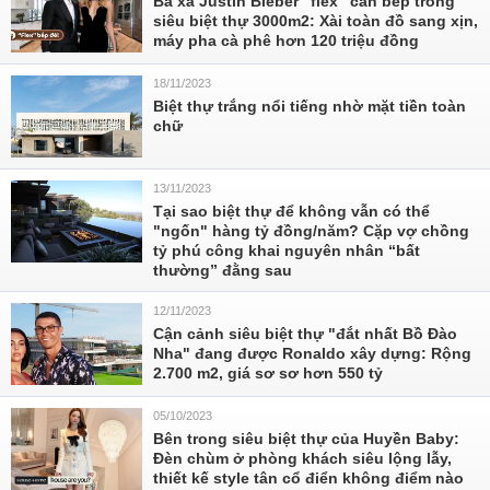
Bà xã Justin Bieber "flex" căn bếp trong
siêu biệt thự 3000m2: Xài toàn đồ sang xịn,
máy pha cà phê hơn 120 triệu đồng
18/11/2023
Biệt thự trắng nổi tiếng nhờ mặt tiền toàn
chữ
13/11/2023
Tại sao biệt thự để không vẫn có thể
"ngốn" hàng tỷ đồng/năm? Cặp vợ chồng
tỷ phú công khai nguyên nhân “bất
thường” đằng sau
12/11/2023
Cận cảnh siêu biệt thự "đắt nhất Bồ Đào
Nha" đang được Ronaldo xây dựng: Rộng
2.700 m2, giá sơ sơ hơn 550 tỷ
05/10/2023
Bên trong siêu biệt thự của Huyền Baby:
Đèn chùm ở phòng khách siêu lộng lẫy,
thiết kế style tân cổ điển không điểm nào