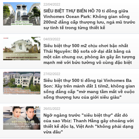
22/04/2022
SIÊU BIỆT THỰ BIỂN HỒ 70 tỉ đồng giữa
Vinhomes Ocean Park: Không gian sống
200m2 đẳng cấp thượng lưu, ngả mũ trước
sự tinh tế trong từng thiết kế
04/03/2022
Siêu biệt thự 500 m2 chịu chơi bậc nhất
Thái Nguyên: Bộ sofa cỡ đại đắt bằng cả
một căn chung cư, phòng ăn gây ấn tượng
mạnh mẽ với bức tường vô cùng đặc biệt
27/02/2022
Siêu biệt thự 500 tỉ đồng tại Vinhomes Ba
Son: Xây trên mảnh đất 1 tỉ/m2, không gian
sống đẳng cấp "mở mang tầm mắt về cuộc
sống thượng lưu của giới siêu giàu"
26/01/2022
Ngỡ ngàng trước "siêu biệt thự" đắt đỏ
của sao Vbiz: Thanh Hằng gây choáng với
thiết kế độc lạ, Việt Anh "không phải dạng
vừa đâu"