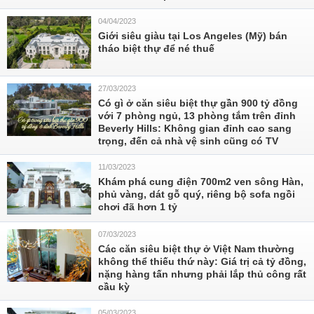
04/04/2023
Giới siêu giàu tại Los Angeles (Mỹ) bán
tháo biệt thự để né thuế
27/03/2023
Có gì ở căn siêu biệt thự gần 900 tỷ đồng
với 7 phòng ngủ, 13 phòng tắm trên đỉnh
Beverly Hills: Không gian đỉnh cao sang
trọng, đến cả nhà vệ sinh cũng có TV
11/03/2023
Khám phá cung điện 700m2 ven sông Hàn,
phủ vàng, dát gỗ quý, riêng bộ sofa ngồi
chơi đã hơn 1 tỷ
07/03/2023
Các căn siêu biệt thự ở Việt Nam thường
không thể thiếu thứ này: Giá trị cả tỷ đồng,
nặng hàng tấn nhưng phải lắp thủ công rất
cầu kỳ
05/03/2023