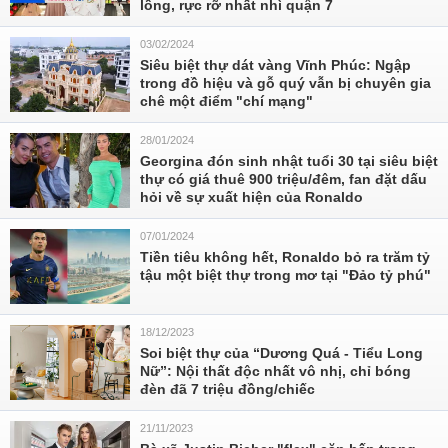
lồng, rực rỡ nhất nhì quận 7
03/02/2024
Siêu biệt thự dát vàng Vĩnh Phúc: Ngập
trong đồ hiệu và gỗ quý vẫn bị chuyên gia
chê một điểm "chí mạng"
28/01/2024
Georgina đón sinh nhật tuổi 30 tại siêu biệt
thự có giá thuê 900 triệu/đêm, fan đặt dấu
hỏi về sự xuất hiện của Ronaldo
07/01/2024
Tiền tiêu không hết, Ronaldo bỏ ra trăm tỷ
tậu một biệt thự trong mơ tại "Đảo tỷ phú"
18/12/2023
Soi biệt thự của “Dương Quá - Tiểu Long
Nữ”: Nội thất độc nhất vô nhị, chỉ bóng
đèn đã 7 triệu đồng/chiếc
21/11/2023