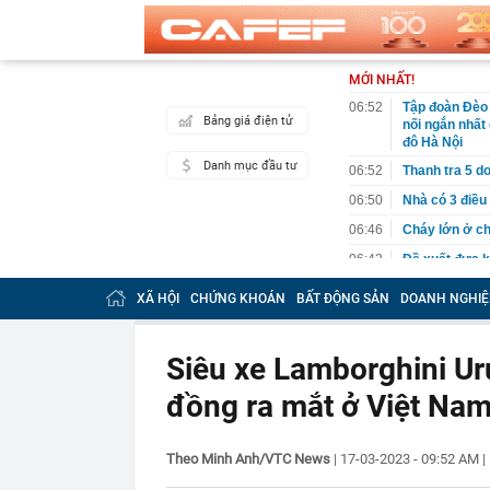
MỚI NHẤT!
06:52
Tập đoàn Đèo
Bảng giá điện tử
nối ngắn nhất 
đô Hà Nội
Danh mục đầu tư
06:52
Thanh tra 5 d
06:50
Nhà có 3 điều
06:46
Cháy lớn ở ch
06:43
Đề xuất đưa k
06:36
Khởi tố 7 cán
XÃ HỘI
CHỨNG KHOÁN
BẤT ĐỘNG SẢN
DOANH NGHIỆ
06:26
Quá nhanh: 10
Việt Nam, khá
thép "khủng"
Siêu xe Lamborghini Uru
06:06
Tập đoàn FLC 
đồng ra mắt ở Việt Na
hội có giá từ 
06:06
Việt Nam có k
dòng sông, 3 
Theo Minh Anh/VTC News
|
17-03-2023 - 09:52 AM
|
06:04
3 thiết kế độc