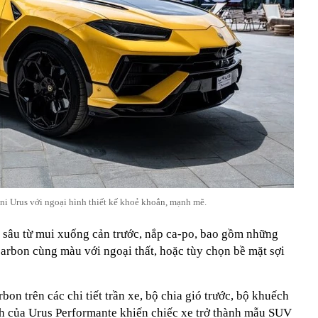
i Urus với ngoại hình thiết kế khoẻ khoắn, mạnh mẽ.
 sâu từ mui xuống cản trước, nắp ca-po, bao gồm những
 carbon cùng màu với ngoại thất, hoặc tùy chọn bề mặt sợi
bon trên các chi tiết trần xe, bộ chia gió trước, bộ khuếch
nh của Urus Performante khiến chiếc xe trở thành mẫu SUV