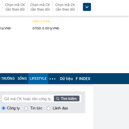
Chọn mã CK
Chọn mã CK
Chọn mã CK
cần theo dõi
cần theo dõi
cần theo dõi
Dữ liệu
F INDEX
Ị TRƯỜNG
SỐNG
LIFESTYLE
Công ty
Tin tức
Lãnh đạo