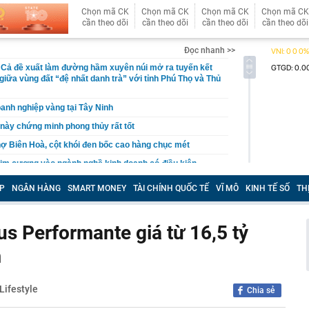
Chọn mã CK
Chọn mã CK
Chọn mã CK
Chọn mã CK
cần theo dõi
cần theo dõi
cần theo dõi
cần theo dõi
Đọc nhanh >>
 Cả đề xuất làm đường hầm xuyên núi mở ra tuyến kết
giữa vùng đất “đệ nhất danh trà” với tỉnh Phú Thọ và Thủ
oanh nghiệp vàng tại Tây Ninh
 này chứng minh phong thủy rất tốt
ợ Biên Hoà, cột khói đen bốc cao hàng chục mét
im cương vào ngành nghề kinh doanh có điều kiện
 bộ trạm y tế ở Đắk Lắk
P
NGÂN HÀNG
SMART MONEY
TÀI CHÍNH QUỐC TẾ
VĨ MÔ
KINH TẾ SỐ
TH
 tháng làm xong hơn 60% siêu sân vận động lớn thứ hai
n đài 60.000 chỗ dần thành hình, chuẩn bị lắp mái vòm
s Performante giá từ 16,5 tỷ
công bố danh sách 13 hồ sơ đủ điều kiện mua nhà ở xã
m
19 triệu đồng/m²
hu rừng thuộc dạng hiếm bậc nhất thế giới, chia đôi bởi 1
tổ chức cùng vinh danh
Lifestyle
Chia sẻ
 lập trong cùng một ngôi nhà