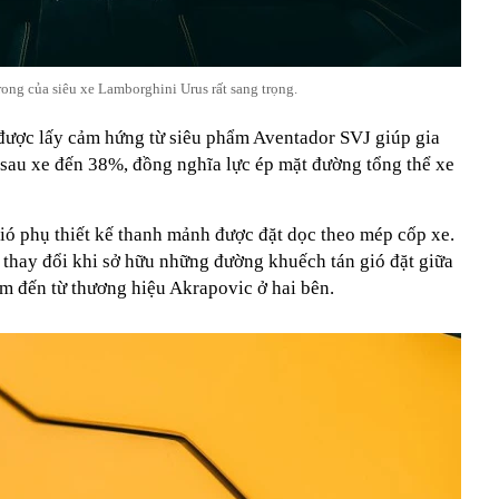
rong của siêu xe Lamborghini Urus rất sang trọng.
 được lấy cảm hứng từ siêu phẩm Aventador SVJ giúp gia
 sau xe đến 38%, đồng nghĩa lực ép mặt đường tổng thể xe
 gió phụ thiết kế thanh mảnh được đặt dọc theo mép cốp xe.
thay đổi khi sở hữu những đường khuếch tán gió đặt giữa
ium đến từ thương hiệu Akrapovic ở hai bên.