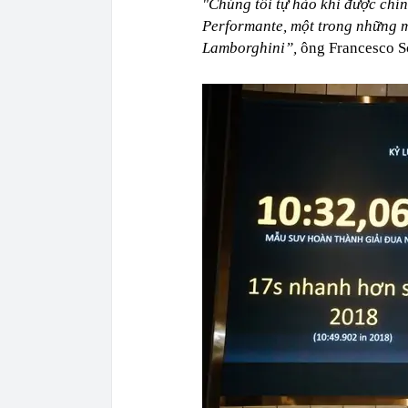
"Chúng tôi tự hào khi được chín
Performante, một trong những m
Lamborghini”,
ông Francesco S