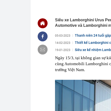
06:01
Trồng thử loại
đổi đời: Hơn 
05:34
Vì sao ăn ch
Siêu xe Lamborghini Urus Per
00:40
Việt Nam có 1
năm: Từng chi 
Automotive và Lamborghini ma
nước, được tạ
00:37
Việt Nam có đ
Thanh niên 24 tuổi gặp
05-03-2023
quyên đẹp bậc
Thiết kế Lamborghini c
14-02-2023
00:26
Chữ ký của nữ
chi...
Siêu xe kế nhiệm Lambo
19-01-2023
00:07
Honda lỗ 10 t
Nam...
USD năm 202
Ngày 15/3, tại không gian sự k
00:04
Cựu vương ngà
cùng Automobili Lamborghini c
tăng từ 0 lên 
trường Việt Nam.
00:04
Đúng 15 ngày 
trọng
00:03
Vietcap gọi t
00:03
Trung Quốc tu
giới siêu giàu