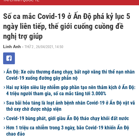
TÀI CHÍNH QUỐC TẾ
Số ca mắc Covid-19 ở Ấn Độ phá kỷ lục 5
ngày liên tiếp, thế giới cuống cuồng đề
nghị trợ giúp
THỨ 2 , 26/04/2021, 14:50
Linh Anh
-
Ấn Độ: Xe cứu thương đang chạy, bất ngờ văng thi thể nạn nhân
Covid-19 xuống đường gây phẫn nộ
Hai sự kiện siêu lây nhiễm góp phần tạo nên thảm kịch ở Ấn Độ:
4 triệu người tham gia, số ca mắc tăng tới 3.000%
Sau bãi hỏa táng là loạt ảnh bệnh nhân Covid-19 ở Ấn Độ vật vã
thở oxy chờ được nhập viện
Covid-19 bùng phát, giới giàu Ấn Độ tháo chạy khỏi đất nước
Hơn 1 triệu ca nhiễm trong 3 ngày, bão Covid-19 khiến Ấn Độ
chao đảo