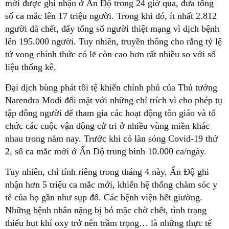
mới được ghi nhận ở Ấn Độ trong 24 giờ qua, đưa tổng
số ca mắc lên 17 triệu người. Trong khi đó, ít nhất 2.812
người đã chết, đẩy tổng số người thiệt mạng vì dịch bệnh
lên 195.000 người. Tuy nhiên, truyền thông cho rằng tỷ lệ
tử vong chính thức có lẽ còn cao hơn rất nhiều so với số
liệu thống kê.
Đại dịch bùng phát tồi tệ khiến chính phủ của Thủ tướng
Narendra Modi đối mặt với những chỉ trích vì cho phép tụ
tập đông người để tham gia các hoạt động tôn giáo và tổ
chức các cuộc vận động cử tri ở nhiều vùng miền khác
nhau trong năm nay. Trước khi có làn sóng Covid-19 thứ
2, số ca mắc mới ở Ấn Độ trung bình 10.000 ca/ngày.
Tuy nhiên, chỉ tính riêng trong tháng 4 này, Ấn Độ ghi
nhận hơn 5 triệu ca mắc mới, khiến hệ thống chăm sóc y
tế của họ gần như sụp đổ. Các bệnh viện hết giường.
Những bệnh nhân nặng bị bỏ mặc chờ chết, tình trạng
thiếu hụt khí oxy trở nên trầm trọng… là những thực tế