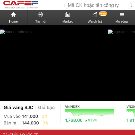
New
Home
Tin mới
Market
Watch list
Mở rộng
Giá vàng SJC
Giá bạc
VNINDEX
VN30
Mua vào
141,000
0%
1,768.06
1,91
0.19%
Bán ra
144,000
0%