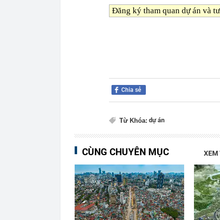
Đăng ký tham quan dự án và tư
Chia sẻ
dự án
Từ Khóa:
CÙNG CHUYÊN MỤC
XEM