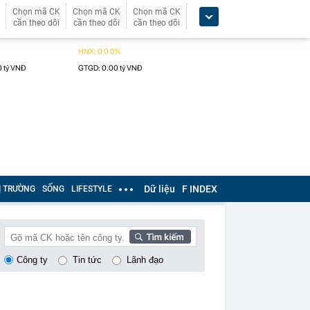
Chọn mã CK
Chọn mã CK
Chọn mã CK
cần theo dõi
cần theo dõi
cần theo dõi
Dữ liệu
F INDEX
Ị TRƯỜNG
SỐNG
LIFESTYLE
Công ty
Tin tức
Lãnh đạo