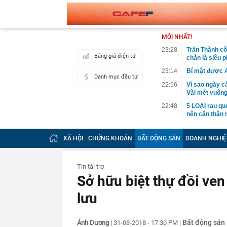
MỚI NHẤT!
23:28
Trấn Thành cô
Bảng giá điện tử
chắn là siêu 
23:14
Bí mật được A
Danh mục đầu tư
22:56
Vì sao ngày c
Vài mét vuông
22:48
5 LOẠI rau que
nên cẩn thận 
22:28
CHÍNH THỨC: L
nghỉ hè
XÃ HỘI
CHỨNG KHOÁN
BẤT ĐỘNG SẢN
DOANH NGHIỆ
22:25
Vì sao đồ ăn 
22:07
Không cần tặn
Tin tài trợ
huynh - giáo 
Sở hữu biệt thự đồi ven
22:03
Ukraine tập k
của Nga
lưu
22:02
Nam NSND, Giá
vợ thiếu tá ké
Bất động sản
Ánh Dương
|
31-08-2018 - 17:30 PM
|
21:51
Một ô tô biển