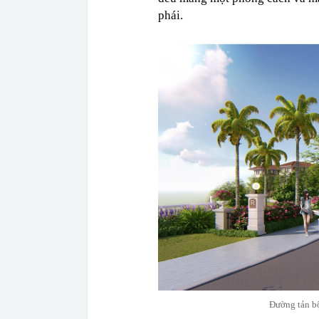
phái.
Đường tản bộ