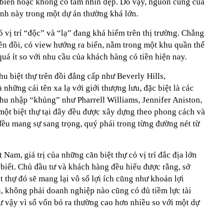
i biển hoặc không có tầm nhìn đẹp. Do vậy, nguồn cung của
ình này trong một dự án thường khá lớn.
có vị trí “độc” và “lạ” đang khá hiếm trên thị trường. Chẳng
ên đồi, có view hướng ra biển, nằm trong một khu quần thể
á ít so với nhu cầu của khách hàng có tiền hiện nay.
hu biệt thự trên đồi đẳng cấp như Beverly Hills,
hững cái tên xa lạ với giới thượng lưu, đặc biệt là các
 thu nhập “khủng” như Pharrell Williams, Jennifer Aniston,
một biệt thự tại đây đều được xây dựng theo phong cách và
đều mang sự sang trọng, quý phái trong từng đường nét từ
Nam, giá trị của những căn biệt thự có vị trí đắc địa lớn
 biết. Chủ đầu tư và khách hàng đều hiểu được rằng, sở
 thự đó sẽ mang lại vô số lợi ích cũng như khoản lợi
, không phải doanh nghiệp nào cũng có đủ tiềm lực tài
ư vậy vì số vốn bỏ ra thường cao hơn nhiều so với một dự