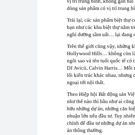
vị trí trung bình, không gần bã
dòng sản phẩm có vị trí trung b
Trái lại, các sản phẩm biệt thự 
hạn như các khu biệt thự nằm tr
nghỉ dưỡng sầm uất… lại đang qu
Trên thế giới cũng vậy, những k
Hollywood Hills… không còn là n
ngôi sao và tên tuổi quốc tế có
DJ Avicii, Calvin Harris… Mỗi 
lối kiến trúc khác nhau, nhưng 
ngoại tới nội thất.
Theo Hiệp hội Bất động sản Việt 
như thế nào thì hầu như ai cũng
hữu những dự án, những căn biệt
nhuận lớn nếu đầu tư. Tuy nhiên
chính để đầu tư những dự án nh
án thông thường.