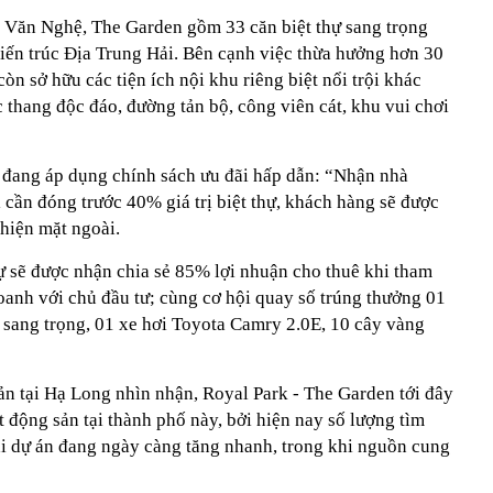
 đồi Văn Nghệ, The Garden gồm 33 căn biệt thự sang trọng
kiến trúc Địa Trung Hải. Bên cạnh việc thừa hưởng hơn 30
òn sở hữu các tiện ích nội khu riêng biệt nổi trội khác
 thang độc đáo, đường tản bộ, công viên cát, khu vui chơi
 đang áp dụng chính sách ưu đãi hấp dẫn: “Nhận nhà
hỉ cần đóng trước 40% giá trị biệt thự, khách hàng sẽ được
hiện mặt ngoài.
ự sẽ được nhận chia sẻ 85% lợi nhuận cho thuê khi tham
oanh với chủ đầu tư; cùng cơ hội quay số trúng thưởng 01
sang trọng, 01 xe hơi Toyota Camry 2.0E, 10 cây vàng
sản tại Hạ Long nhìn nhận, Royal Park - The Garden tới đây
t động sản tại thành phố này, bởi hiện nay số lượng tìm
tại dự án đang ngày càng tăng nhanh, trong khi nguồn cung