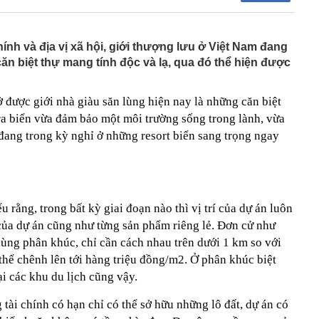
háng 7/2026 vi phạm 21 lần
ump bực bội vì lộ tin về kho đạn dược Mỹ
chính và địa vị xã hội, giới thượng lưu ở Việt Nam đang
 Không khí tập thể dục sáng ở Việt Nam 'có tính gây
'
 biệt thự mang tính độc và lạ, qua đó thể hiện được
 đón đợt nắng nóng mới, chấm dứt mưa dông
mà nấu dễ từ "vua của các loại rau", giàu axit folic gấp
 được giới nhà giàu săn lùng hiện nay là những căn biệt
ụ nữ ăn đều sẽ tốt cho dạ dày và sống thọ
 ra biển vừa đảm bảo một môi trường sống trong lành, vừa
ỏ đen nhẻm chụp ảnh cùng Quế Ngọc Hải: Giờ thành
đang trong kỳ nghỉ ở những resort biển sang trọng ngay
ứ hô tên là cả nước mong có bàn thắng
2,5 kg vàng trị giá gần 311 tỷ đồng ngay trên một chiếc
ng Quốc
 bất ngờ lớn: Nhược điểm chính sẽ sớm trở thành dĩ
u rằng, trong bất kỳ giai đoạn nào thì vị trí của dự án luôn
h nổi tiếng sau một đêm
ị của dự án cũng như từng sản phẩm riêng lẻ. Đơn cử như
t định giá đất, bất động sản có hạ nhiệt?
cùng phân khúc, chỉ cần cách nhau trên dưới 1 km so với
tuyên bố sẽ xây 10.000 trạm đổi pin ô tô điện vào năm
 thể chênh lên tới hàng triệu đồng/m2. Ở phân khúc biệt
1 triệu xe mỗi ngày chỉ với 3 phút
ại các khu du lịch cũng vậy.
 tài chính có hạn chỉ có thể sở hữu những lô đất, dự án có