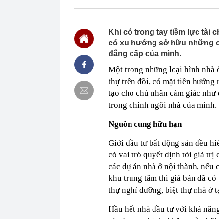
định: Riêng t
21:37
Tổng thống Tr
Khi có trong tay tiềm lực tài 
21:35
Du khách Tây:
nghiện rất cao
có xu hướng sở hữu những căn
đẳng cấp của mình.
21:20
Miền Bắc sắp
21:16
4 món ăn ngon 
Một trong những loại hình nhà ở
38 lần táo: Ph
thự trên đồi, có mặt tiền hướng
21:14
Cậu bé hồi nh
tạo cho chủ nhân cảm giác như 
“ngôi sao”, c
trong chính ngôi nhà của mình.
21:06
Tịch thu hơn 1
xe khách Tru
Nguồn cung hữu hạn
21:05
Su-57 ẩn chứa
vãng
Giới đầu tư bất động sản đều hiể
20:52
Cô gái vô dan
có vai trò quyết định tới giá tr
20:46
Nhà nước quyế
các dự án nhà ở nội thành, nếu 
20:45
Một 'vua pin' 
khu trung tâm thì giá bán đã có
2028, phục vụ 
thự nghỉ dưỡng, biệt thự nhà ở t
Hầu hết nhà đầu tư với khả năng