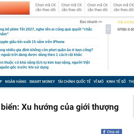
Chọn mã CK
Chọn mã CK
Chọn mã CK
Chọn mã CK
cần theo dõi
cần theo dõi
cần theo dõi
cần theo dõi
Đọc nhanh >>
ng bố phim Tết 2027, nghe tên ai cũng quả quyết “chắc
phẩm”
pple giấu kín suốt 15 năm trên iPhone
àng nhiều gia đình không còn phơi quần áo ở ban công?
 ngoài trời đang được dùng theo 1 cách rất khác
n thuộc có khả năng tích tụ kim loại nặng, người Việt
nguồn gốc trước khi sử dụng
ịch đi học trở lại của học sinh 34 tỉnh, thành phố sau kỳ
P
NGÂN HÀNG
SMART MONEY
TÀI CHÍNH QUỐC TẾ
VĨ MÔ
KINH TẾ SỐ
TH
Việt hầu như món nào cũng có hành lá?
g quà, 5 câu nói này đủ sức khiến mối quan hệ phụ
viên gắn bó khăng khít, con trẻ được hưởng lợi!
 biển: Xu hướng của giới thượng
ích Crimea, phá hủy hệ thống phòng không 15 triệu USD
m đốc Nhà hát Chèo Quân đội mua ô tô tặng sinh nhật
m 12 tuổi
Chia sẻ
 29A "dính" gần 100 lần phạt nguội do chạy quá tốc độ quy