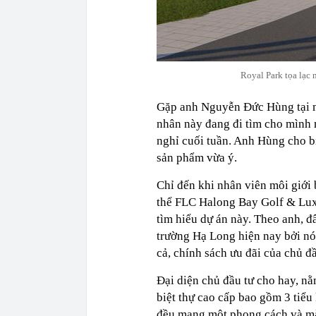
Royal Park tọa lạc
Gặp anh Nguyễn Đức Hùng tại m
nhân này đang đi tìm cho mình m
nghỉ cuối tuần. Anh Hùng cho bi
sản phẩm vừa ý.
Chỉ đến khi nhân viên môi giới
thể FLC Halong Bay Golf & Lux
tìm hiểu dự án này. Theo anh, đ
trường Hạ Long hiện nay bởi nó s
cả, chính sách ưu đãi của chủ đầ
Đại diện chủ đầu tư cho hay, n
biệt thự cao cấp bao gồm 3 tiể
đều mang một phong cách và màu