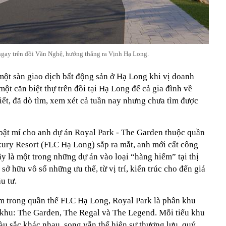
 ngay trên đồi Văn Nghệ, hướng thẳng ra Vịnh Hạ Long.
ột sàn giao dịch bất động sản ở Hạ Long khi vị doanh
ột căn biệt thự trên đồi tại Hạ Long để cả gia đình về
ết, đã dò tìm, xem xét cả tuần nay nhưng chưa tìm được
 bật mí cho anh dự án Royal Park - The Garden thuộc quần
ury Resort (FLC Hạ Long) sắp ra mắt, anh mới cất công
ây là một trong những dự án vào loại “hàng hiếm” tại thị
ở hữu vô số những ưu thế, từ vị trí, kiến trúc cho đến giá
u tư.
ằm trong quần thể FLC Hạ Long, Royal Park là phân khu
u khu: The Garden, The Regal và The Legend. Mỗi tiểu khu
 sắc khác nhau, song vẫn thể hiện sự thượng lưu, quý