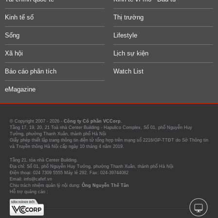
Kinh tế số
Thị trường
Sống
Lifestyle
Xã hội
Lịch sự kiện
Báo cáo phân tích
Watch List
eMagazine
© Copyright 2007 - 2026 -
Công ty Cổ phần VCCorp.
Tầng 17, 19, 20, 21 Toà nhà Center Building - Hapulico Complex, Số 01, phố Nguyễn Huy
Tưởng, phường Thanh Xuân, thành phố Hà Nội
Giấy phép thiết lập trang thông tin điện tử tổng hợp trên mạng số 2216/GP-TTĐT do Sở Thông tin
và Truyền thông Hà Nội cấp ngày 10 tháng 4 năm 2019.
Tầng 21, tòa nhà Center Building.
Địa chỉ: Số 01, phố Nguyễn Huy Tưởng, phường Thanh Xuân, thành phố Hà Nội
Điện thoại: 024 7309 5555 Máy lẻ 292. Fax: 024-39744082
Email: info@cafef.vn
Chịu trách nhiệm quản lý nội dung:
Ông Nguyễn Thế Tân
Hỗ trợ quảng cáo :