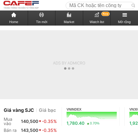
New
Home
Tin mới
Market
Watch list
Mở rộng
Giá vàng SJC
Giá bạc
VNINDEX
VN30
Mua
140,500
-0.35%
1,780.40
1,9
vào
0.70%
Bán ra
143,500
-0.35%