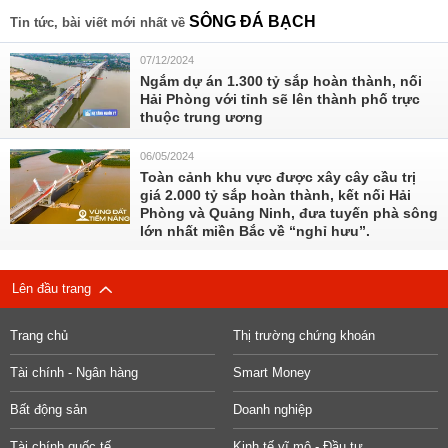
SÔNG ĐÁ BẠCH
Tin tức, bài viết mới nhất về
07/12/2024
Ngắm dự án 1.300 tỷ sắp hoàn thành, nối
Hải Phòng với tỉnh sẽ lên thành phố trực
thuộc trung ương
06/05/2024
Toàn cảnh khu vực được xây cây cầu trị
giá 2.000 tỷ sắp hoàn thành, kết nối Hải
Phòng và Quảng Ninh, đưa tuyến phà sông
lớn nhất miền Bắc về “nghỉ hưu”.
Lên đầu trang
Trang chủ
Thị trường chứng khoán
Tài chính - Ngân hàng
Smart Money
Bất động sản
Doanh nghiệp
Tài chính quốc tế
Kinh tế vĩ mô - Đầu tư