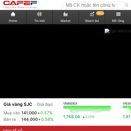
New
Home
Tin mới
Market
Watch list
Mở rộng
Giá vàng SJC
Giá bạc
VNINDEX
VN30
Mua vào
141,000
0.57%
1,768.06
1,91
0.19%
Bán ra
144,000
0.56%