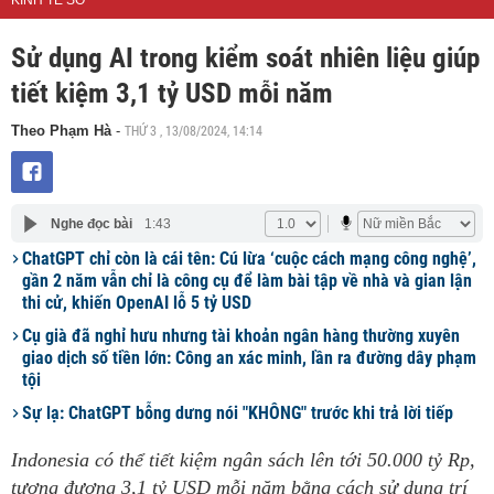
KINH TẾ SỐ
Sử dụng AI trong kiểm soát nhiên liệu giúp
tiết kiệm 3,1 tỷ USD mỗi năm
THỨ 3 , 13/08/2024, 14:14
Theo Phạm Hà
-
Nghe đọc bài
1:43
ChatGPT chỉ còn là cái tên: Cú lừa ‘cuộc cách mạng công nghệ’,
gần 2 năm vẫn chỉ là công cụ để làm bài tập về nhà và gian lận
thi cử, khiến OpenAI lỗ 5 tỷ USD
Cụ già đã nghỉ hưu nhưng tài khoản ngân hàng thường xuyên
giao dịch số tiền lớn: Công an xác minh, lần ra đường dây phạm
tội
Sự lạ: ChatGPT bỗng dưng nói "KHÔNG" trước khi trả lời tiếp
Indonesia có thể tiết kiệm ngân sách lên tới 50.000 tỷ Rp,
tương đương 3,1 tỷ USD mỗi năm bằng cách sử dụng trí