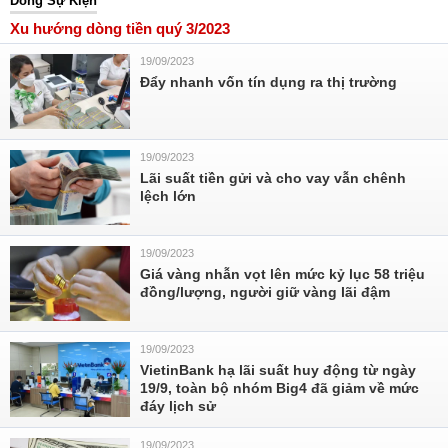
Dòng Sự Kiện
Xu hướng dòng tiền quý 3/2023
19/09/2023
Đẩy nhanh vốn tín dụng ra thị trường
19/09/2023
Lãi suất tiền gửi và cho vay vẫn chênh
lệch lớn
19/09/2023
Giá vàng nhẫn vọt lên mức kỷ lục 58 triệu
đồng/lượng, người giữ vàng lãi đậm
19/09/2023
VietinBank hạ lãi suất huy động từ ngày
19/9, toàn bộ nhóm Big4 đã giảm về mức
đáy lịch sử
19/09/2023