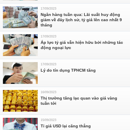
17/09/2023
Ngân hàng tuần qua: Lãi suất huy động
giảm về đáy lịch sử, tỷ giá lên cao nhất 9
tháng
17/09/2023
Áp lực tỷ giá vẫn hiện hữu bởi những tác
động ngoại lực
17/09/2023
Lý do tín dụng TPHCM tăng
16/09/2023
Thị trường tăng lạc quan vào giá vàng
tuần tới
15/09/2023
Tỉ giá USD lại căng thẳng