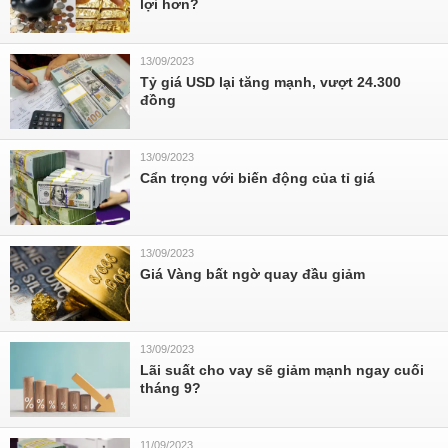
lợi hơn?
13/09/2023
Tỷ giá USD lại tăng mạnh, vượt 24.300
đồng
13/09/2023
Cẩn trọng với biến động của tỉ giá
13/09/2023
Giá Vàng bất ngờ quay đầu giảm
13/09/2023
Lãi suất cho vay sẽ giảm mạnh ngay cuối
tháng 9?
11/09/2023