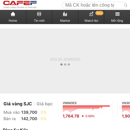
New
Home
Tin mới
Market
Watch list
Mở rộng
Giá vàng SJC
Giá bạc
VNINDEX
VN30
Mua vào
139,700
0%
1,764.78
1,9
-0.66%
Bán ra
142,700
0%