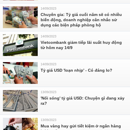
14/09/2023
Chuyên gia: Tỷ giá cuối năm sẽ có nhiều
biến động, doanh nghiệp cân nhắc sử
dụng các biện pháp phòng hộ
14/09/2023
Vietcombank giảm tiếp lãi suất huy động
từ hôm nay 14/9
14/09/2023
Tỷ giá USD 'loạn nhịp' - Có đáng lo?
13/09/2023
'Nổi sóng' tỷ giá USD: Chuyện gì đang xảy
ra?
13/09/2023
Mua vàng hay gửi tiết kiệm ở ngân hàng