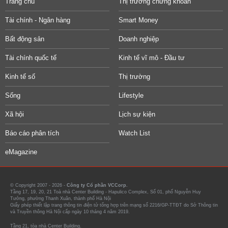
Trang chủ
Thị trường chứng khoán
Tài chính - Ngân hàng
Smart Money
Bất động sản
Doanh nghiệp
Tài chính quốc tế
Kinh tế vĩ mô - Đầu tư
Kinh tế số
Thị trường
Sống
Lifestyle
Xã hội
Lịch sự kiện
Báo cáo phân tích
Watch List
eMagazine
© Copyright 2007 - 2026 -
Công ty Cổ phần VCCorp.
Tầng 17, 19, 20, 21 Toà nhà Center Building - Hapulico Complex, Số 01, phố Nguyễn Huy
Tưởng, phường Thanh Xuân, thành phố Hà Nội
Giấy phép thiết lập trang thông tin điện tử tổng hợp trên mạng số 2216/GP-TTĐT do Sở Thông tin
và Truyền thông Hà Nội cấp ngày 10 tháng 4 năm 2019.
Tầng 21, tòa nhà Center Building.