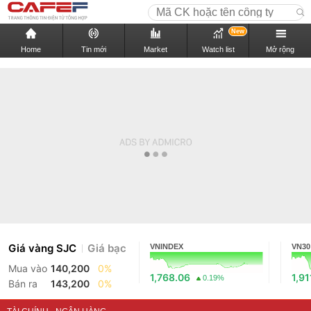
New
Home
Tin mới
Market
Watch list
Mở rộng
Giá vàng SJC
Giá bạc
VNINDEX
VN30
Mua vào
140,200
0%
1,768.06
1,91
0.19%
Bán ra
143,200
0%