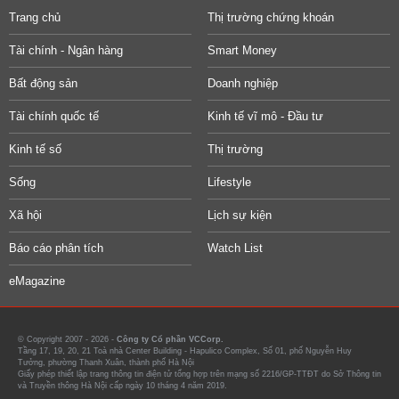
Trang chủ
Thị trường chứng khoán
Tài chính - Ngân hàng
Smart Money
Bất động sản
Doanh nghiệp
Tài chính quốc tế
Kinh tế vĩ mô - Đầu tư
Kinh tế số
Thị trường
Sống
Lifestyle
Xã hội
Lịch sự kiện
Báo cáo phân tích
Watch List
eMagazine
© Copyright 2007 - 2026 -
Công ty Cổ phần VCCorp.
Tầng 17, 19, 20, 21 Toà nhà Center Building - Hapulico Complex, Số 01, phố Nguyễn Huy
Tưởng, phường Thanh Xuân, thành phố Hà Nội
Giấy phép thiết lập trang thông tin điện tử tổng hợp trên mạng số 2216/GP-TTĐT do Sở Thông tin
và Truyền thông Hà Nội cấp ngày 10 tháng 4 năm 2019.