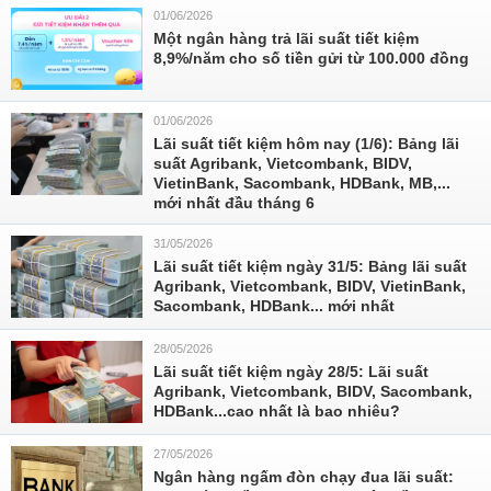
01/06/2026
Một ngân hàng trả lãi suất tiết kiệm
8,9%/năm cho số tiền gửi từ 100.000 đồng
01/06/2026
Lãi suất tiết kiệm hôm nay (1/6): Bảng lãi
suất Agribank, Vietcombank, BIDV,
VietinBank, Sacombank, HDBank, MB,...
mới nhất đầu tháng 6
31/05/2026
Lãi suất tiết kiệm ngày 31/5: Bảng lãi suất
Agribank, Vietcombank, BIDV, VietinBank,
Sacombank, HDBank... mới nhất
28/05/2026
Lãi suất tiết kiệm ngày 28/5: Lãi suất
Agribank, Vietcombank, BIDV, Sacombank,
HDBank...cao nhất là bao nhiêu?
27/05/2026
Ngân hàng ngấm đòn chạy đua lãi suất: