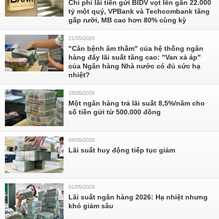
Chi phí lãi tiền gửi BIDV vọt lên gần 22.000
tỷ một quý, VPBank và Techcombank tăng
gấp rưỡi, MB cao hơn 80% cùng kỳ
21/05/2026
"Căn bệnh âm thầm" của hệ thống ngân
hàng đẩy lãi suất tăng cao: "Van xả áp"
của Ngân hàng Nhà nước có đủ sức hạ
nhiệt?
18/05/2026
Một ngân hàng trả lãi suất 8,5%/năm cho
số tiền gửi từ 500.000 đồng
04/05/2026
Lãi suất huy động tiếp tục giảm
01/05/2026
Lãi suất ngân hàng 2026: Hạ nhiệt nhưng
khó giảm sâu