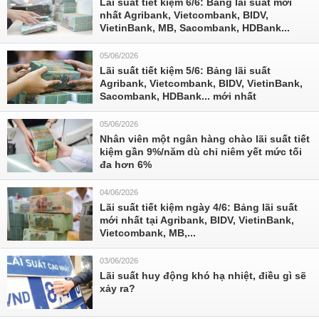
Lãi suất tiết kiệm 6/6: Bảng lãi suất mới
nhất Agribank, Vietcombank, BIDV,
VietinBank, MB, Sacombank, HDBank...
05/06/2026
Lãi suất tiết kiệm 5/6: Bảng lãi suất
Agribank, Vietcombank, BIDV, VietinBank,
Sacombank, HDBank... mới nhất
05/06/2026
Nhân viên một ngân hàng chào lãi suất tiết
kiệm gần 9%/năm dù chỉ niêm yết mức tối
đa hơn 6%
04/06/2026
Lãi suất tiết kiệm ngày 4/6: Bảng lãi suất
mới nhất tại Agribank, BIDV, VietinBank,
Vietcombank, MB,...
03/06/2026
Lãi suất huy động khó hạ nhiệt, điều gì sẽ
xảy ra?