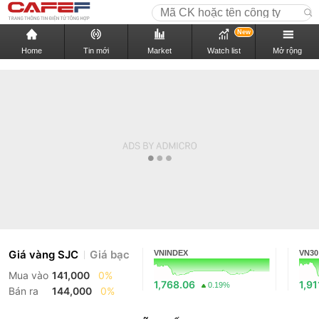
New
Home
Tin mới
Market
Watch list
Mở rộng
Giá vàng SJC
Giá bạc
VNINDEX
VN30
Mua vào
141,000
0%
1,768.06
1,91
0.19%
Bán ra
144,000
0%