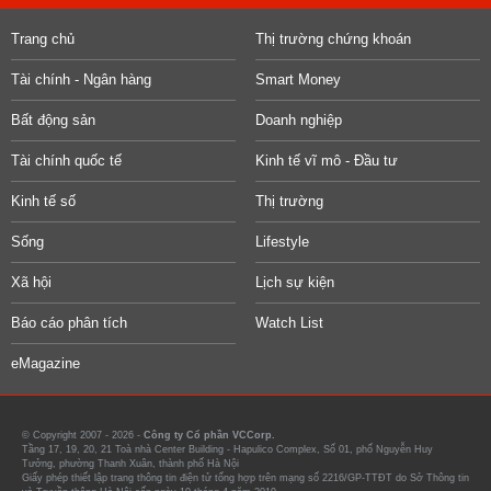
Trang chủ
Thị trường chứng khoán
Tài chính - Ngân hàng
Smart Money
Bất động sản
Doanh nghiệp
Tài chính quốc tế
Kinh tế vĩ mô - Đầu tư
Kinh tế số
Thị trường
Sống
Lifestyle
Xã hội
Lịch sự kiện
Báo cáo phân tích
Watch List
eMagazine
© Copyright 2007 - 2026 -
Công ty Cổ phần VCCorp.
Tầng 17, 19, 20, 21 Toà nhà Center Building - Hapulico Complex, Số 01, phố Nguyễn Huy
Tưởng, phường Thanh Xuân, thành phố Hà Nội
Giấy phép thiết lập trang thông tin điện tử tổng hợp trên mạng số 2216/GP-TTĐT do Sở Thông tin