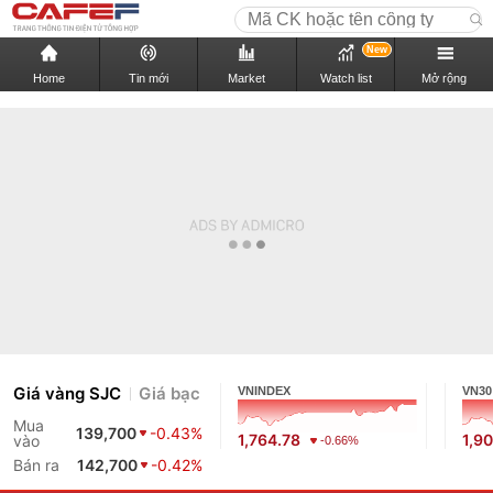
New
Home
Tin mới
Market
Watch list
Mở rộng
Giá vàng SJC
Giá bạc
VNINDEX
VN30
Mua
139,700
-0.43%
1,764.78
1,9
vào
-0.66%
Bán ra
142,700
-0.42%