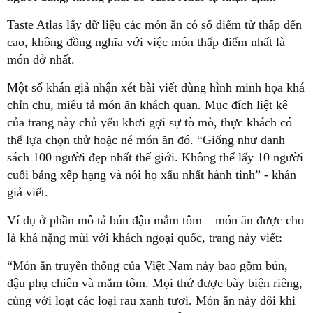
Taste Atlas lấy dữ liệu các món ăn có số điểm từ thấp đến
cao, không đồng nghĩa với việc món thấp điểm nhất là
món dở nhất.
Một số khán giả nhận xét bài viết dùng hình minh họa khá
chỉn chu, miêu tả món ăn khách quan. Mục đích liệt kê
của trang này chủ yếu khơi gợi sự tò mò, thực khách có
thể lựa chọn thử hoặc né món ăn đó. “Giống như danh
sách 100 người đẹp nhất thế giới. Không thể lấy 10 người
cuối bảng xếp hạng và nói họ xấu nhất hành tinh” - khán
giả viết.
Ví dụ ở phần mô tả bún đậu mắm tôm – món ăn được cho
là khá nặng mùi với khách ngoại quốc, trang này viết:
“Món ăn truyền thống của Việt Nam này bao gồm bún,
đậu phụ chiên và mắm tôm. Mọi thứ được bày biện riêng,
cùng với loạt các loại rau xanh tươi. Món ăn này đôi khi