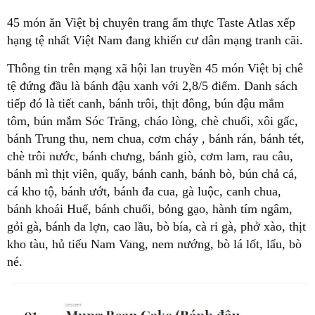
45 món ăn Việt bị chuyên trang ẩm thực Taste Atlas xếp
hạng tệ nhất Việt Nam đang khiến cư dân mạng tranh cãi.
Thông tin trên mạng xã hội lan truyền 45 món Việt bị chê
tệ đứng đầu là bánh đậu xanh với 2,8/5 điểm. Danh sách
tiếp đó là tiết canh, bánh trôi, thịt đông, bún đậu mắm
tôm, bún mắm Sóc Trăng, cháo lòng, chè chuối, xôi gấc,
bánh Trung thu, nem chua, cơm cháy , bánh rán, bánh tét,
chè trôi nước, bánh chưng, bánh giò, cơm lam, rau câu,
bánh mì thịt viên, quẩy, bánh canh, bánh bò, bún chả cá,
cá kho tộ, bánh ướt, bánh đa cua, gà luộc, canh chua,
bánh khoái Huế, bánh chuối, bỏng gạo, hành tím ngâm,
gỏi gà, bánh da lợn, cao lầu, bò bía, cà ri gà, phở xào, thịt
kho tàu, hủ tiếu Nam Vang, nem nướng, bò lá lốt, lẩu, bò
né.