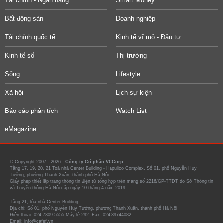
Tài chính - Ngân hàng
Smart Money
Bất động sản
Doanh nghiệp
Tài chính quốc tế
Kinh tế vĩ mô - Đầu tư
Kinh tế số
Thị trường
Sống
Lifestyle
Xã hội
Lịch sự kiện
Báo cáo phân tích
Watch List
eMagazine
© Copyright 2007 - 2026 -
Công ty Cổ phần VCCorp.
Tầng 17, 19, 20, 21 Toà nhà Center Building - Hapulico Complex, Số 01, phố Nguyễn Huy
Tưởng, phường Thanh Xuân, thành phố Hà Nội
Giấy phép thiết lập trang thông tin điện tử tổng hợp trên mạng số 2216/GP-TTĐT do Sở Thông tin
và Truyền thông Hà Nội cấp ngày 10 tháng 4 năm 2019.
Tầng 21, tòa nhà Center Building.
Địa chỉ: Số 01, phố Nguyễn Huy Tưởng, phường Thanh Xuân, thành phố Hà Nội
Điện thoại: 024 7309 5555 Máy lẻ 292. Fax: 024-39744082
Email: info@cafef.vn