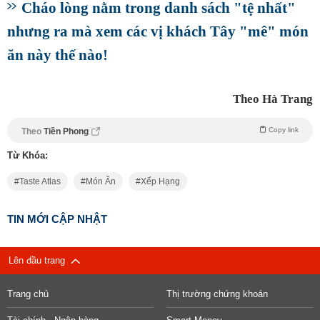
Cháo lòng nằm trong danh sách "tệ nhất"
nhưng ra mà xem các vị khách Tây "mê" món
ăn này thế nào!
Theo Hà Trang
Copy link
Theo
Tiền Phong
Từ Khóa:
Taste Atlas
Món Ăn
Xếp Hạng
TIN MỚI CẬP NHẬT
Lên đầu trang
Trang chủ
Thị trường chứng khoán