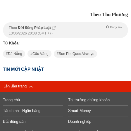
Theo Thu Phương
Copy link
Theo
Đời Sống Pháp Luật
13/06/2026 20:08 (GMT +7)
Từ Khóa:
Đà Nẵng
Cầu Vàng
Sun PhuQuoc Airways
TIN MỚI CẬP NHẬT
Lên đầu trang
Trang chủ
Thị trường chứng khoán
Tài chính - Ngân hàng
Smart Money
Bất động sản
Doanh nghiệp