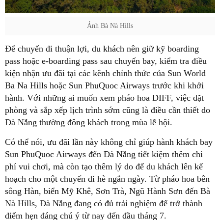
Ảnh Bà Nà Hills
Để chuyến đi thuận lợi, du khách nên giữ kỹ boarding
pass hoặc e-boarding pass sau chuyến bay, kiểm tra điều
kiện nhận ưu đãi tại các kênh chính thức của Sun World
Ba Na Hills hoặc Sun PhuQuoc Airways trước khi khởi
hành. Với những ai muốn xem pháo hoa DIFF, việc đặt
phòng và sắp xếp lịch trình sớm cũng là điều cần thiết do
Đà Nẵng thường đông khách trong mùa lễ hội.
Có thể nói, ưu đãi lần này không chỉ giúp hành khách bay
Sun PhuQuoc Airways đến Đà Nẵng tiết kiệm thêm chi
phí vui chơi, mà còn tạo thêm lý do để du khách lên kế
hoạch cho một chuyến đi hè ngắn ngày. Từ pháo hoa bên
sông Hàn, biển Mỹ Khê, Sơn Trà, Ngũ Hành Sơn đến Bà
Nà Hills, Đà Nẵng đang có đủ trải nghiệm để trở thành
điểm hẹn đáng chú ý từ nay đến đầu tháng 7.