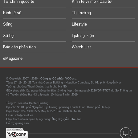
Tài chính quốc tế
Kinh tế vĩ mô - Đầu tư
Kinh tế số
Thị trường
Sống
Lifestyle
Xã hội
Lịch sự kiện
Báo cáo phân tích
Watch List
eMagazine
© Copyright 2007 - 2026 -
Công ty Cổ phần VCCorp.
Tầng 17, 19, 20, 21 Toà nhà Center Building - Hapulico Complex, Số 01, phố Nguyễn Huy
Tưởng, phường Thanh Xuân, thành phố Hà Nội
Giấy phép thiết lập trang thông tin điện tử tổng hợp trên mạng số 2216/GP-TTĐT do Sở Thông tin
và Truyền thông Hà Nội cấp ngày 10 tháng 4 năm 2019.
Tầng 21, tòa nhà Center Building.
Địa chỉ: Số 01, phố Nguyễn Huy Tưởng, phường Thanh Xuân, thành phố Hà Nội
Điện thoại: 024 7309 5555 Máy lẻ 292. Fax: 024-39744082
Email: info@cafef.vn
Chịu trách nhiệm quản lý nội dung:
Ông Nguyễn Thế Tân
Hỗ trợ quảng cáo :