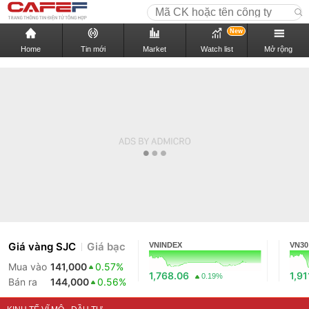
New
Home
Tin mới
Market
Watch list
Mở rộng
Giá vàng SJC
Giá bạc
VNINDEX
VN30
Mua vào
141,000
0.57%
1,768.06
1,91
0.19%
Bán ra
144,000
0.56%