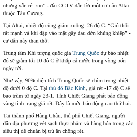
nhưng vẫn rét run” - đài CCTV dẫn lời một cư dân Altai
thuộc Tân Cương.
Tại Altai, nhiệt độ cũng giảm xuống -26 độ C. “Gió thổi
rất mạnh và khi đập vào mặt gây đau đớn khủng khiếp” -
cư dân này than thở.
Trung tâm Khí tượng quốc gia
Trung Quốc
dự báo nhiệt
độ sẽ giảm tới 10 độ C ở khắp cả nước trong vòng bốn
ngày tới.
Như vậy, 90% diện tích Trung Quốc sẽ chìm trong nhiệt
độ dưới 0 độ C. Tại
thủ đô Bắc Kinh
, giá rét -17 độ C sẽ
bao trùm từ ngày 23-1. Tỉnh Chiết Giang phát báo động
vàng tình trạng giá rét. Đây là mức báo động cao thứ hai.
Tại thành phố Hàng Châu, thủ phủ Chiết Giang, người
dân địa phương vét sạch thực phẩm và hàng hóa trong các
siêu thị để chuẩn bị trú ẩn chống rét.