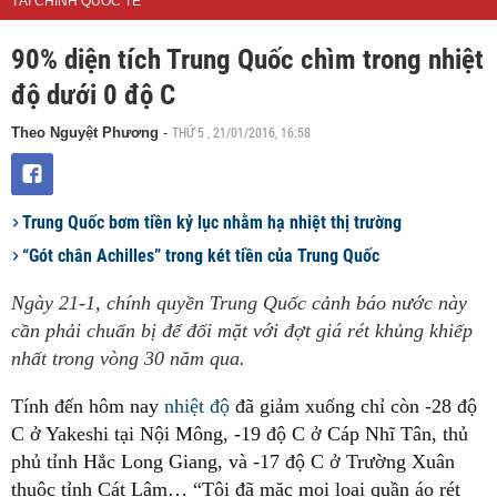
TÀI CHÍNH QUỐC TẾ
90% diện tích Trung Quốc chìm trong nhiệt
độ dưới 0 độ C
THỨ 5 , 21/01/2016, 16:58
Theo Nguyệt Phương
-
Trung Quốc bơm tiền kỷ lục nhằm hạ nhiệt thị trường
“Gót chân Achilles” trong két tiền của Trung Quốc
Ngày 21-1, chính quyền Trung Quốc cảnh báo nước này
cần phải chuẩn bị để đối mặt với đợt giá rét khủng khiếp
nhất trong vòng 30 năm qua.
Tính đến hôm nay
nhiệt độ
đã giảm xuống chỉ còn -28 độ
C ở Yakeshi tại Nội Mông, -19 độ C ở Cáp Nhĩ Tân, thủ
phủ tỉnh Hắc Long Giang, và -17 độ C ở Trường Xuân
thuộc tỉnh Cát Lâm… “Tôi đã mặc mọi loại quần áo rét