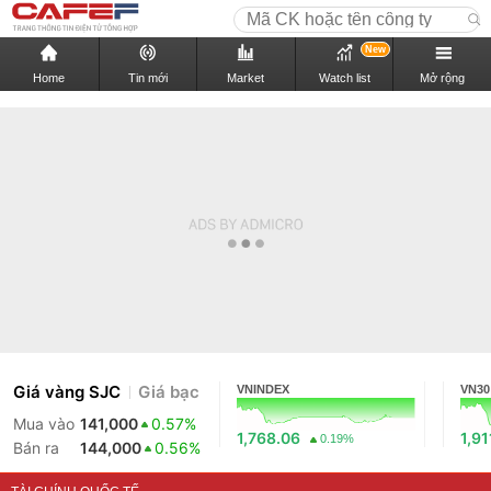
New
Home
Tin mới
Market
Watch list
Mở rộng
Giá vàng SJC
Giá bạc
VNINDEX
VN30
Mua vào
141,000
0.57%
1,768.06
1,91
0.19%
Bán ra
144,000
0.56%