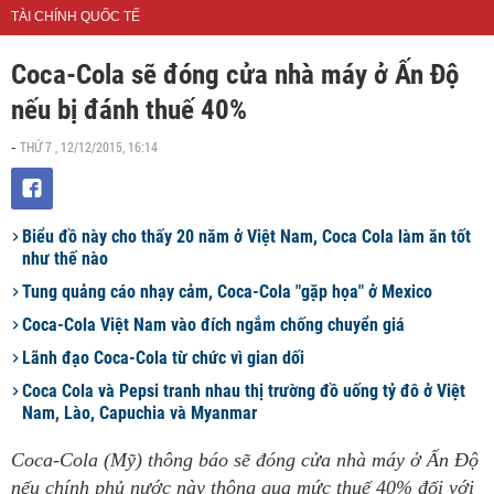
TÀI CHÍNH QUỐC TẾ
Coca-Cola sẽ đóng cửa nhà máy ở Ấn Độ
nếu bị đánh thuế 40%
THỨ 7 , 12/12/2015, 16:14
-
Biểu đồ này cho thấy 20 năm ở Việt Nam, Coca Cola làm ăn tốt
như thế nào
Tung quảng cáo nhạy cảm, Coca-Cola "gặp họa" ở Mexico
Coca-Cola Việt Nam vào đích ngắm chống chuyển giá
​Lãnh đạo Coca-Cola từ chức vì gian dối
Coca Cola và Pepsi tranh nhau thị trường đồ uống tỷ đô ở Việt
Nam, Lào, Capuchia và Myanmar
Coca-Cola (Mỹ) thông báo sẽ đóng cửa nhà máy ở Ấn Độ
nếu chính phủ nước này thông qua mức thuế 40% đối với