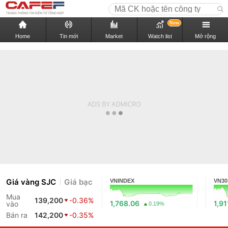
New
Home
Tin mới
Market
Watch list
Mở rộng
Giá vàng SJC
Giá bạc
VNINDEX
VN30
Mua
139,200
-0.36%
1,768.06
1,91
vào
0.19%
Bán ra
142,200
-0.35%