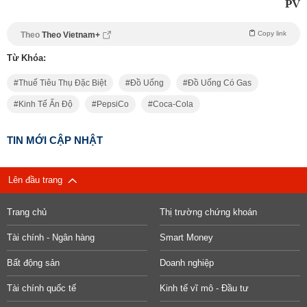
PV
Copy link
Theo
Theo Vietnam+
Từ Khóa:
Thuế Tiêu Thụ Đặc Biệt
Đồ Uống
Đồ Uống Có Gas
Kinh Tế Ấn Độ
PepsiCo
Coca-Cola
TIN MỚI CẬP NHẬT
Lên đầu trang
Trang chủ
Thị trường chứng khoán
Tài chính - Ngân hàng
Smart Money
Bất động sản
Doanh nghiệp
Tài chính quốc tế
Kinh tế vĩ mô - Đầu tư