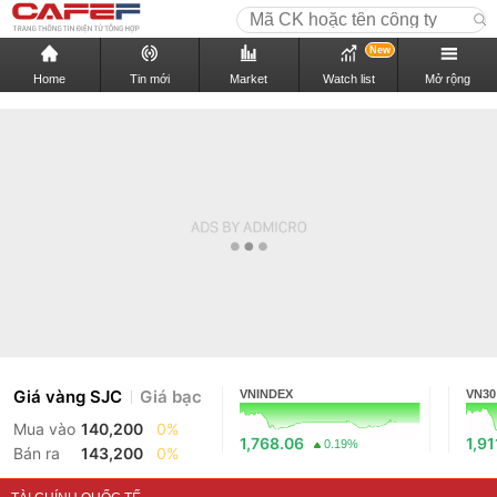
New
Home
Tin mới
Market
Watch list
Mở rộng
Giá vàng SJC
Giá bạc
VNINDEX
VN30
Mua vào
140,200
0%
1,768.06
1,91
0.19%
Bán ra
143,200
0%