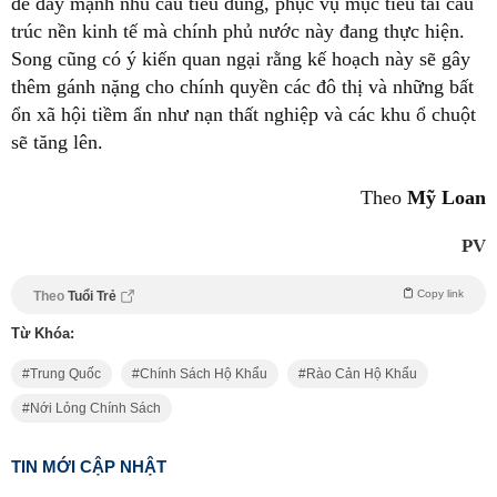
để đẩy mạnh nhu cầu tiêu dùng, phục vụ mục tiêu tái cấu
trúc nền kinh tế mà chính phủ nước này đang thực hiện.
Song cũng có ý kiến quan ngại rằng kế hoạch này sẽ gây
thêm gánh nặng cho chính quyền các đô thị và những bất
ổn xã hội tiềm ẩn như nạn thất nghiệp và các khu ổ chuột
sẽ tăng lên.
Theo
Mỹ Loan
PV
Copy link
Theo
Tuổi Trẻ
Từ Khóa:
Trung Quốc
Chính Sách Hộ Khẩu
Rào Cản Hộ Khẩu
Nới Lỏng Chính Sách
TIN MỚI CẬP NHẬT