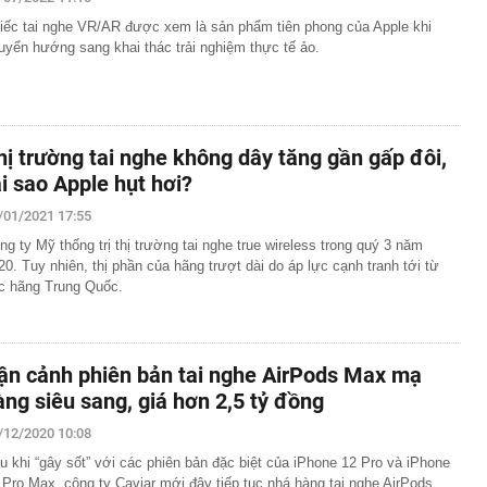
 hàng 6/8 tại Agribank, Vietcombank, BIDV, VietinBank,
iếc tai nghe VR/AR được xem là sản phẩm tiên phong của Apple khi
k, HDBank,...
uyển hướng sang khai thác trải nghiệm thực tế ảo.
ủa HAGL chốt thời gian IPO 18,8 triệu cổ phiếu
n 400 ABS trình làng bản nâng cấp tương thích xăng
 ép lên Honda SH350i và Yamaha XMAX 300
trên thị trường thẻ tín dụng: Các ngân hàng chuyển từ
hị trường tai nghe không dây tăng gần gấp đôi,
 đãi sang "may đo" trải nghiệm cho từng khách hàng
ại sao Apple hụt hơi?
inh giao dịch chuyển khoản 747.500.000 đồng giữa
hương Hoa và Trần Văn Phúc: 1 người được mời đến
/01/2021 17:55
 việc
ng ty Mỹ thống trị thị trường tai nghe true wireless trong quý 3 năm
và giảng viên thanh nhạc đắt show nhất Việt Nam: 11
20. Tuy nhiên, thị phần của hãng trượt dài do áp lực cạnh tranh tới từ
ời xin lỗi
c hãng Trung Quốc.
mét, phát hiện 1,78 triệu tấn kim loại, lập kỷ lục cả
g hàng trăm năm
n hàng phát sinh 12 giao dịch chuyển khoản liên tiếp với
g: Người đàn ông được công an mời làm việc
ận cảnh phiên bản tai nghe AirPods Max mạ
àng siêu sang, giá hơn 2,5 tỷ đồng
/12/2020 10:08
u khi “gây sốt” với các phiên bản đặc biệt của iPhone 12 Pro và iPhone
 Pro Max, công ty Caviar mới đây tiếp tục nhá hàng tai nghe AirPods