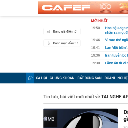
MỚI NHẤT!
19:50
Hoa hậu đẹp n
Bảng giá điện tử
nhận ra một đ
19:46
Vì sao thẻ ngâ
Danh mục đầu tư
19:41
Lan ‘đột biến’
19:36
Iran tuyên bố
19:30
Lãnh án tù vì
19:29
VPBank "cảnh 
XÃ HỘI
CHỨNG KHOÁN
BẤT ĐỘNG SẢN
DOANH NGHIỆ
19:29
Tịch thu 65,5 
19:25
Hãng xe của t
1,4 tỷ dân
Tin tức, bài viết mới nhất về
TAI NGHE A
19:23
Ra quyết định
19:20
Cristiano Ron
Đ
19:18
Nóng: Khám x
g
19:15
Vietlott 6/8 -
6/8/2026
30