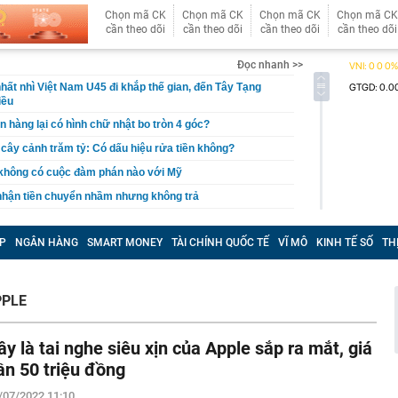
Chọn mã CK
Chọn mã CK
Chọn mã CK
Chọn mã CK
cần theo dõi
cần theo dõi
cần theo dõi
cần theo dõi
Đọc nhanh >>
hất nhì Việt Nam U45 đi khắp thế gian, đến Tây Tạng
iều
n hàng lại có hình chữ nhật bo tròn 4 góc?
, cây cảnh trăm tỷ: Có dấu hiệu rửa tiền không?
 không có cuộc đàm phán nào với Mỹ
 nhận tiền chuyển nhầm nhưng không trả
báo đỏ" về rủi ro lừa đảo gắn mác "vé nội bộ"
P
NGÂN HÀNG
SMART MONEY
TÀI CHÍNH QUỐC TẾ
VĨ MÔ
KINH TẾ SỐ
TH
tỷ đồng tiền mặt và loạt thiết bị bí mật trong một căn hộ
ỷ phú Phạm Nhật Vượng cán mốc 60 đại lý tại quốc gia
PPLE
 khởi tố Võ Thị Mai SN 1973 cùng 8 người khác
aldo khoe dàn siêu xe triệu USD trong gara cá nhân
ây là tai nghe siêu xịn của Apple sắp ra mắt, giá
ét nơi ở của Huấn Hoa Hồng
ần 50 triệu đồng
 Xổ số Power 6/55 - Kết quả xổ số Vietlott hôm nay
/07/2022 11:10