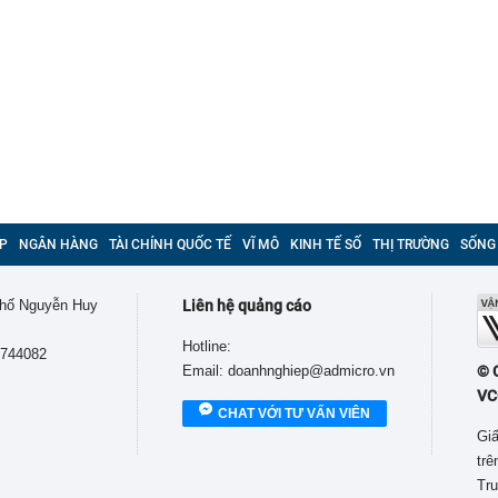
P
NGÂN HÀNG
TÀI CHÍNH QUỐC TẾ
VĨ MÔ
KINH TẾ SỐ
THỊ TRƯỜNG
SỐNG
 phố Nguyễn Huy
Liên hệ quảng cáo
Hotline:
9744082
Email: doanhnghiep@admicro.vn
© 
VC
CHAT VỚI TƯ VẤN VIÊN
Giấ
tr
Tru