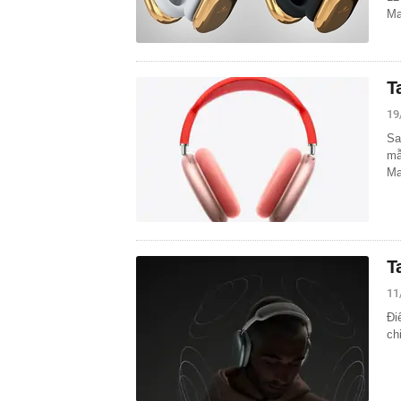
Ma
T
19
Sa
mẫ
Ma
T
11
Đi
ch