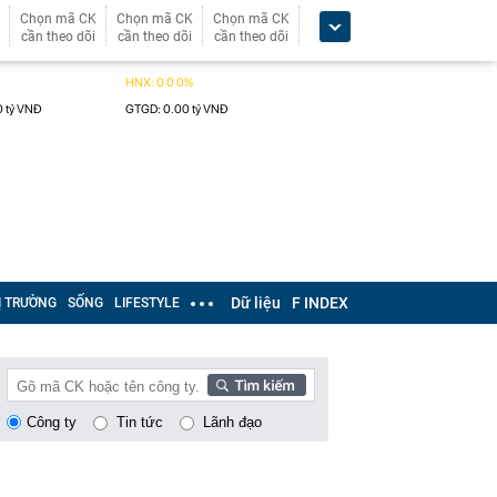
Chọn mã CK
Chọn mã CK
Chọn mã CK
cần theo dõi
cần theo dõi
cần theo dõi
Dữ liệu
F INDEX
Ị TRƯỜNG
SỐNG
LIFESTYLE
Công ty
Tin tức
Lãnh đạo