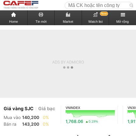
New
Home
Tin mới
Market
Watch list
Mở rộng
Giá vàng SJC
Giá bạc
VNINDEX
VN30
Mua vào
140,200
0%
1,768.06
1,91
0.19%
Bán ra
143,200
0%