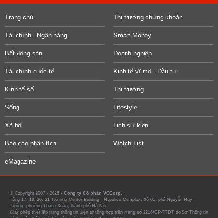
Trang chủ
Thị trường chứng khoán
Tài chính - Ngân hàng
Smart Money
Bất động sản
Doanh nghiệp
Tài chính quốc tế
Kinh tế vĩ mô - Đầu tư
Kinh tế số
Thị trường
Sống
Lifestyle
Xã hội
Lịch sự kiện
Báo cáo phân tích
Watch List
eMagazine
© Copyright 2007 - 2026 -
Công ty Cổ phần VCCorp.
Tầng 17, 19, 20, 21 Toà nhà Center Building - Hapulico Complex, Số 01, phố Nguyễn Huy
Tưởng, phường Thanh Xuân, thành phố Hà Nội
Giấy phép thiết lập trang thông tin điện tử tổng hợp trên mạng số 2216/GP-TTĐT do Sở Thông tin