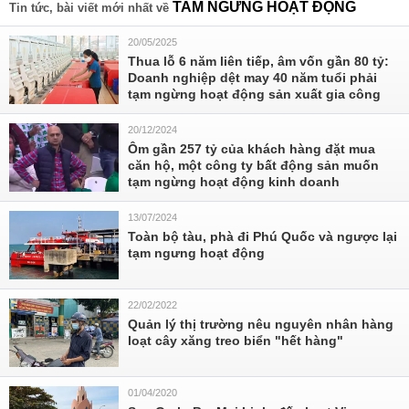
TAM NGỪNG HOẠT ĐỘNG
Tin tức, bài viết mới nhất về
20/05/2025
Thua lỗ 6 năm liên tiếp, âm vốn gần 80 tỷ:
Doanh nghiệp dệt may 40 năm tuổi phải
tạm ngừng hoạt động sản xuất gia công
20/12/2024
Ôm gần 257 tỷ của khách hàng đặt mua
căn hộ, một công ty bất động sản muốn
tạm ngừng hoạt động kinh doanh
13/07/2024
Toàn bộ tàu, phà đi Phú Quốc và ngược lại
tạm ngưng hoạt động
22/02/2022
Quản lý thị trường nêu nguyên nhân hàng
loạt cây xăng treo biển "hết hàng"
01/04/2020