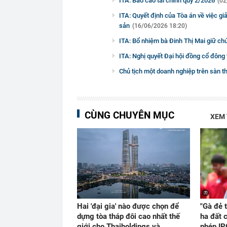
ITA: Báo cáo tài chính quý 2/2026
(02
ITA: Quyết định của Tòa án về việc giả
sản
(16/06/2026 18:20)
ITA: Bổ nhiệm bà Đinh Thị Mai giữ c
ITA: Nghị quyết Đại hội đồng cổ đôn
Chủ tịch một doanh nghiệp trên sàn t
CÙNG CHUYÊN MỤC
XEM
Hai 'đại gia' nào được chọn để
"Gà đẻ 
dựng tòa tháp đôi cao nhất thế
ha đất 
giới cho Thaiholdings và
phép IP