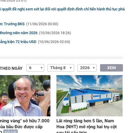
/08/2026 23:01)
i quyết đề nghị xem xét lại đối với quyết định đình chỉ tiến hành thủ tục phá
hức Trưởng BKS
(11/06/2026 00:00)
g thường niên năm 2026
(10/06/2026 18:26)
hắng kiện 72 triệu USD
(10/06/2026 02:04)
XEM
 THEO NGÀY
trứng vàng" sở hữu 7.000
Lãi ròng tăng hơn 5 lần, Nam
của bầu Đức được cấp
Hoa (NHT) mở rộng hai trụ cột
O
sau tái cấu trúc
Nổi bật