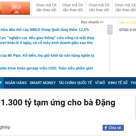
Chọn mã CK
Chọn mã CK
Chọn mã CK
Chọn mã CK
cần theo dõi
cần theo dõi
cần theo dõi
cần theo dõi
Đọc nhanh >>
 chứa dầu thô của NMLD Dung Quất tăng thêm 12,5%
ực "nghiện cọc tiêu giao thông" cứu sống cả một thủy
lượt khách/ 4 ngày, và cỗ máy kinh doanh giấu sau lớp
của Mr Pips: Kê biên, thu giữ khối tài sản hàng nghìn tỷ
aldo khoe khéo garage triệu USD: Toàn siêu phẩm giới
n Bugatti và Ferrari đắt đỏ
 hơn 332.000 tỷ đồng để làm điều đặc biệt này
P
NGÂN HÀNG
SMART MONEY
TÀI CHÍNH QUỐC TẾ
VĨ MÔ
KINH TẾ SỐ
TH
ê của Công Vinh
4 thói quen này chứng tỏ EQ của họ rất thấp mà không
 1.300 tỷ tạm ứng cho bà Đặng
 xuất làm tuyến cao tốc dài 55 km kết nối tới siêu dự án
ỷ đồng
ga lại khiến thế giới choáng ngợp vì những gì họ có thể
ghiệp
Chia sẻ
cũ phố cổ Hà Nội sắp được xây dựng thành tòa nhà 21