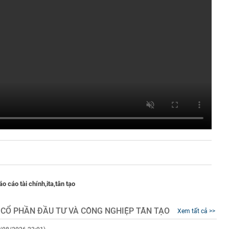
áo cáo tài chính,
ita,
tân tạo
 CỔ PHẦN ĐẦU TƯ VÀ CÔNG NGHIỆP TÂN TẠO
Xem tất cả >>