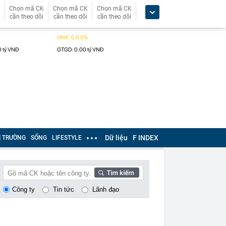
Chọn mã CK
Chọn mã CK
Chọn mã CK
cần theo dõi
cần theo dõi
cần theo dõi
Dữ liệu
F INDEX
Ị TRƯỜNG
SỐNG
LIFESTYLE
Công ty
Tin tức
Lãnh đạo