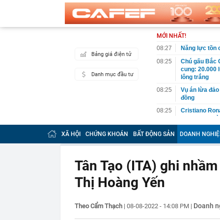
MỚI NHẤT!
08:27
Năng lực tồn
Bảng giá điện tử
08:25
Chú gấu Bắc C
cung: 20.000 
Danh mục đầu tư
lông trắng
08:25
Vụ án lừa đảo 
đồng
08:25
Cristiano Ron
hạn, quy tụ dà
08:12
Vĩnh Long chi
XÃ HỘI
CHỨNG KHOÁN
BẤT ĐỘNG SẢN
DOANH NGHIỆ
08:12
Căn nhà ở qu
08:12
Một người có 
Tân Tạo (ITA) ghi nhầm
hề nhận ra
Thị Hoàng Yến
08:11
Quảng Ninh đề
hơn 235.000 t
08:11
Một lần nữa, N
Doanh n
Theo Cẩm Thạch
|
08-08-2022 - 14:08 PM
|
tạo ra
08:10
Khu chung cư 