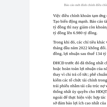
Báo cáo mới đính chính điều ch
Việc điều chỉnh khoản tạm ứng 
Tạo biến động mạnh. Báo cáo tài
tỷ đồng thì nay giảm còn khoảng
tỷ đồng lên 6.980 tỷ đồng.
Trong khi đó, các chỉ tiêu khác
tháng đầu năm 2022 không đổi.
đồng, lợi nhuận sau thuế 134 t
ĐHCĐ trước đó đã thống nhất c
hoặc hoàn toàn lợi nhuận của n
thay vì chi trả cổ tức; phê ch
kiếm các tổ chức tài chính tron
trái phiếu nhằm tái cấu trúc nợ
thống nhất ủy quyền cho HĐQT c
ngoài để thực hiện việc hợp tác 
sở đảm bảo lợi ích cao nhất của 