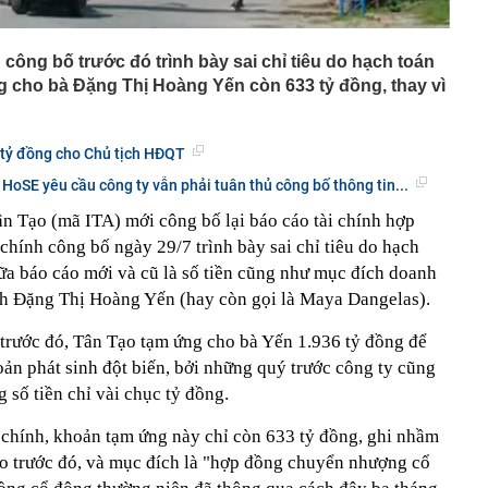
h công bố trước đó trình bày sai chỉ tiêu do hạch toán
ng cho bà Đặng Thị Hoàng Yến còn 633 tỷ đồng, thay vì
 tỷ đồng cho Chủ tịch HĐQT
 HoSE yêu cầu công ty vẫn phải tuân thủ công bố thông tin...
 Tạo (mã ITA) mới công bố lại báo cáo tài chính hợp
 chính công bố ngày 29/7 trình bày sai chỉ tiêu do hạch
iữa báo cáo mới và cũ là số tiền cũng như mục đích doanh
ch Đặng Thị Hoàng Yến (hay còn gọi là Maya Dangelas).
 trước đó, Tân Tạo tạm ứng cho bà Yến 1.936 tỷ đồng để
ản phát sinh đột biến, bởi những quý trước công ty cũng
 số tiền chỉ vài chục tỷ đồng.
h chính, khoản tạm ứng này chỉ còn 633 tỷ đồng, ghi nhầm
áo trước đó, và mục đích là "hợp đồng chuyển nhượng cổ