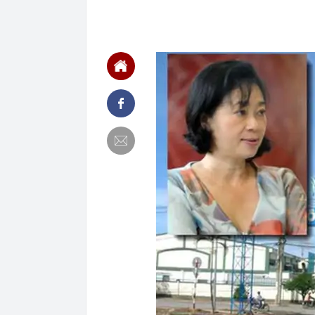
tầng
08:05
Nhân chứng b
08:04
Lãi ròng tăng
cấu trúc
08:02
'Nóng' chất v
08:00
Có gì đặc biệt
Sunshine tại
07:58
Giá vàng ngày
Phú Quý,...
07:58
Tỉnh được "ôn
bay 5 sao top
gần 7 tỷ USD
07:55
Từ tháng 9, đ
phổ cập thứ t
07:54
Phát hiện 3 l
07:53
Hà Nội giao h
07:52
YeaH1 giải th