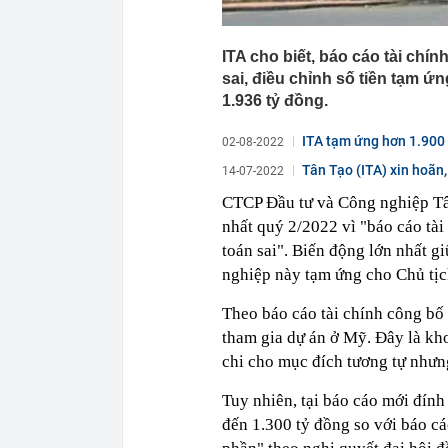
ITA cho biết, báo cáo tài chín
sai, điều chỉnh số tiền tạm ứ
1.936 tỷ đồng.
ITA tạm ứng hơn 1.900
02-08-2022
Tân Tạo (ITA) xin hoãn,
14-07-2022
CTCP Đầu tư và Công nghiệp Tân
nhất quý 2/2022 vì "báo cáo tài
toán sai". Biến động lớn nhất g
nghiệp này tạm ứng cho Chủ tị
Theo báo cáo tài chính công bố
tham gia dự án ở Mỹ. Đây là kho
chi cho mục đích tương tự nhưng
Tuy nhiên, tại báo cáo mới đín
đến 1.300 tỷ đồng so với báo c