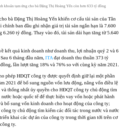
ỉnh khoản tạm ứng cho bà Đặng Thị Hoàng Yến còn hơn 633 tỷ đồng
cho bà Đặng Thị Hoàng Yến khiến cơ cấu tài sản của Tân
 chính ban đầu ghi nhận giá trị tài sản ngắn hạn là 7.600
 6.260 tỷ đồng. Thay vào đó, tài sản dài hạn tăng từ 5.640
 về kết quả kinh doanh như doanh thu, lợi nhuận quý 2 và 6
 Sau 6 tháng đầu năm,
ITA
đạt doanh thu thuần 373 tỷ
ỷ đồng, lần lượt tăng 18% và 76% so với cùng kỳ năm 2021.
ho phép HĐQT công ty được quyết định giữ lại một phần
ăm 2021 để bổ sung nguồn vốn lưu động, nâng vốn điều lệ
uẩn và thống nhất ủy quyền cho HĐQT công ty chủ động tìm
g nước hoặc quốc tế để thực hiện vay vốn hoặc phát hành
 và bổ sung vốn kinh doanh cho hoạt động của công ty;
ông ty chủ động tìm kiếm các đối tác trong nước và nước
triển khai các dự án của công ty trong thời gian tới trên cơ
công ty.