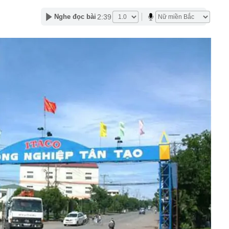
2:39
Nghe đọc bài
àng hoàng kể lại khoảnh khắc chợ Biên Hòa bốc cháy
 hơn 5 lần, Nam Hoa (NHT) mở rộng hai trụ cột sau tái
ấn sai phạm xuất khẩu sầu riêng
 tại tòa Riviera - cửa ngõ tổ hợp 12 tòa tháp ven sông của
 khu Nam TP.HCM?
 6/8 tại SJC, Bảo Tín Minh Châu, Bảo Tín Mạnh Hải, DOJI,
g lớn" Vingroup, Sun Group, T&T... đổ về, đang xây sân
 10 thế giới, sắp đón thêm 48 dự án với tổng vốn đầu tư
ặc khu của VN có loạt công trình hơn 137.000 tỷ đồng sẽ
iếng 1,5 tỷ người dùng
oại cá "ngậm" nhiều vi nhựa bậc nhất
ơn 6,2ha đất đợt 2 làm dự án Tiên Dương Park City
ể một công ty con