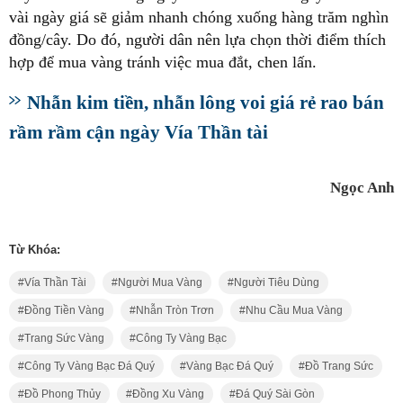
vài ngày giá sẽ giảm nhanh chóng xuống hàng trăm nghìn
đồng/cây. Do đó, người dân nên lựa chọn thời điểm thích
hợp để mua vàng tránh việc mua đắt, chen lấn.
Nhẫn kim tiền, nhẫn lông voi giá rẻ rao bán
rầm rầm cận ngày Vía Thần tài
Ngọc Anh
Từ Khóa:
Vía Thần Tài
Người Mua Vàng
Người Tiêu Dùng
Đồng Tiền Vàng
Nhẫn Tròn Trơn
Nhu Cầu Mua Vàng
Trang Sức Vàng
Công Ty Vàng Bạc
Công Ty Vàng Bạc Đá Quý
Vàng Bạc Đá Quý
Đồ Trang Sức
Đồ Phong Thủy
Đồng Xu Vàng
Đá Quý Sài Gòn