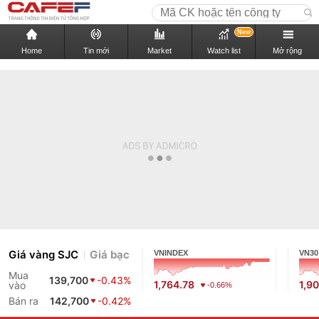
New
Home
Tin mới
Market
Watch list
Mở rộng
Giá vàng SJC
Giá bạc
VNINDEX
VN30
Mua
139,700
-0.43%
1,764.78
1,9
vào
-0.66%
Bán ra
142,700
-0.42%