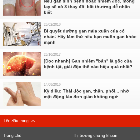
Nếu gan sinh bệnh hoặc nhiễm độc, móng
tay sẽ có 3 thay đổi bất thường dễ nhận
biết
25/02/2018
Bí quyết dưỡng gan mùa xuân của cổ
nhân: Hãy làm thử nếu bạn muốn gan khỏe
mạnh
25/10/2017
[Đọc nhanh] Gan nhiễm "bẩn" là gốc của
bệnh tật, giải độc thế nào hiệu quả nhất?
14/08/2016
Kỳ diệu: Thải độc gan, thận, phổi... nhờ
một động tác đơn giản không ngờ
Lên đầu trang
Trang chủ
Thị trường chứng khoán