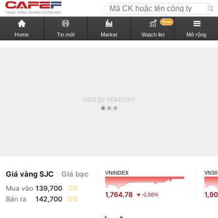
New
Home
Tin mới
Market
Watch list
Mở rộng
Giá vàng SJC
Giá bạc
VNINDEX
VN30
Mua vào
139,700
0%
1,764.78
1,9
-0.66%
Bán ra
142,700
0%