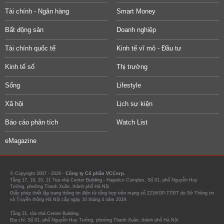
Tài chính - Ngân hàng
Smart Money
Bất động sản
Doanh nghiệp
Tài chính quốc tế
Kinh tế vĩ mô - Đầu tư
Kinh tế số
Thị trường
Sống
Lifestyle
Xã hội
Lịch sự kiện
Báo cáo phân tích
Watch List
eMagazine
© Copyright 2007 - 2026 -
Công ty Cổ phần VCCorp.
Tầng 17, 19, 20, 21 Toà nhà Center Building - Hapulico Complex, Số 01, phố Nguyễn Huy
Tưởng, phường Thanh Xuân, thành phố Hà Nội
Giấy phép thiết lập trang thông tin điện tử tổng hợp trên mạng số 2216/GP-TTĐT do Sở Thông tin
và Truyền thông Hà Nội cấp ngày 10 tháng 4 năm 2019.
Tầng 21, tòa nhà Center Building.
Địa chỉ: Số 01, phố Nguyễn Huy Tưởng, phường Thanh Xuân, thành phố Hà Nội