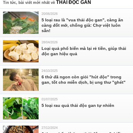
THẢI ĐỘC GAN
Tin tức, bài viết mới nhất về
20/06/2026
5 loại rau là "vua thải độc gan", càng ăn
càng đốt mỡ, chống già: Chợ việt luôn
sẵn!
28/04/2026
Loại quả phổ biến mà lại rẻ tiền, giúp thải
độc gan hiệu quả
24/10/2025
6 thứ đã ngon còn giỏi "hút độc" trong
gan, tốt cho miễn dịch, bị ung thư "ghét"
01/07/2025
5 loại rau quả thải độc gan tự nhiên
27/12/2024