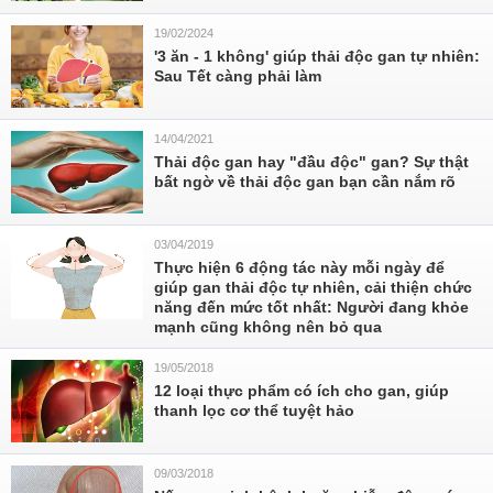
19/02/2024
'3 ăn - 1 không' giúp thải độc gan tự nhiên:
Sau Tết càng phải làm
14/04/2021
Thải độc gan hay "đầu độc" gan? Sự thật
bất ngờ về thải độc gan bạn cần nắm rõ
03/04/2019
Thực hiện 6 động tác này mỗi ngày để
giúp gan thải độc tự nhiên, cải thiện chức
năng đến mức tốt nhất: Người đang khỏe
mạnh cũng không nên bỏ qua
19/05/2018
12 loại thực phẩm có ích cho gan, giúp
thanh lọc cơ thể tuyệt hảo
09/03/2018