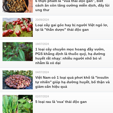
6 thực phẩm là “vua thải độc gan”, biết
cách ăn còn tăng cường miễn dịch, đẩy lùi
ung thư
20/09/2024
Loại cây gai góc hay bị người Việt ngó lơ,
lại là "thần dược" thải độc gan
19/07/2024
1 loại cây chuyên mọc hoang đầy vườn,
PGS khẳng định là thuốc quý, hạ đường
huyết rất nhạy: nhiều người nhổ bỏ vì
nhầm là cỏ dại
04/07/2024
Việt Nam có 1 loại quả phơi khô là ''insulin
tự nhiên'' giúp hạ đường huyết, bổ thận và
giảm cân hiệu quả
02/07/2024
5 loại rau là 'vua' thải độc gan