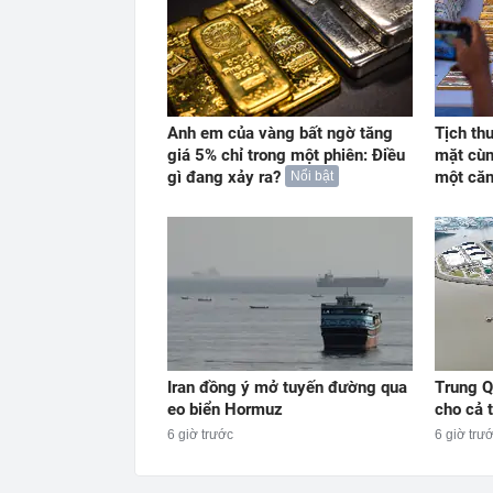
Anh em của vàng bất ngờ tăng
Tịch th
giá 5% chỉ trong một phiên: Điều
mặt cùn
gì đang xảy ra?
một căn
Nổi bật
Iran đồng ý mở tuyến đường qua
Trung Q
eo biển Hormuz
cho cả t
6 giờ trước
6 giờ trư