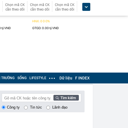
Chọn mã CK
Chọn mã CK
Chọn mã CK
cần theo dõi
cần theo dõi
cần theo dõi
Dữ liệu
F INDEX
Ị TRƯỜNG
SỐNG
LIFESTYLE
Công ty
Tin tức
Lãnh đạo