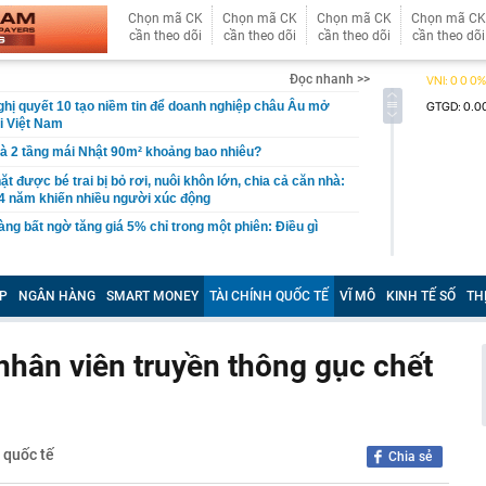
Chọn mã CK
Chọn mã CK
Chọn mã CK
Chọn mã CK
cần theo dõi
cần theo dõi
cần theo dõi
cần theo dõi
Đọc nhanh >>
ị quyết 10 tạo niềm tin để doanh nghiệp châu Âu mở
ại Việt Nam
hà 2 tầng mái Nhật 90m² khoảng bao nhiêu?
t được bé trai bị bỏ rơi, nuôi khôn lớn, chia cả căn nhà:
4 năm khiến nhiều người xúc động
ng bất ngờ tăng giá 5% chỉ trong một phiên: Điều gì
ng án NGHỈ TẾT NGUYÊN ĐÁN ĐINH MÙI, NGHỈ LỄ
 2027
P
NGÂN HÀNG
SMART MONEY
TÀI CHÍNH QUỐC TẾ
VĨ MÔ
KINH TẾ SỐ
TH
vực, thu giữ 266 hiện vật vàng trị giá hơn 26 tỷ đồng do
ồng phát hiện khi thay sàn nhà
nhân viên truyền thông gục chết
hông thể thay thế trong Doraemon
l bị huỷ tư cách công ty đại chúng
từ chức, 'công thần' lâu năm rời tập đoàn thành lập
 Cuộc đại tháo chạy nhân tài tại Google
 quốc tế
Chia sẻ
ếc iPhone cũ được cho là “đáng mua nhất” hiện nay