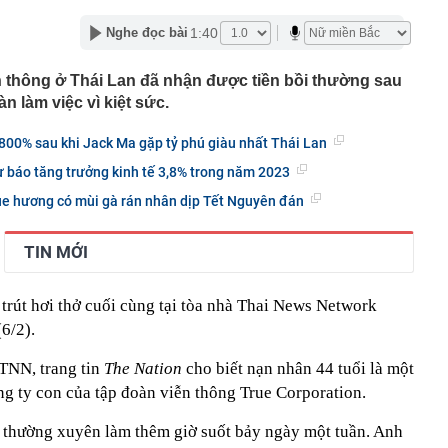
quả lâu năm nói thẳng: 4 loại quả này rẻ mấy cũng đừng
i bán còn ngại ăn
1:40
Nghe đọc bài
00 tỷ đồng tiền mặt cùng 74 kg vàng thỏi tại một căn nhà
n thông ở Thái Lan đã nhận được tiền bồi thường sau
a Putin bất ngờ cải tổ hàng ngũ chỉ huy quân đội
n làm việc vì kiệt sức.
i xem xét thành lập thành phố Quảng Ninh và thành phố
800% sau khi Jack Ma gặp tỷ phú giàu nhất Thái Lan
8 là mùa thu, hãy nhớ ăn 2 món từ "2 loại rau vàng", nếu
 báo tăng trưởng kinh tế 3,8% trong năm 2023
phải đợi đến năm sau!
ue hương có mùi gà rán nhân dịp Tết Nguyên đán
 đại hội đồng cổ đông bất thường
xuất hơn 288 nghìn tỷ làm đường Vành đai 5 - Vùng Thủ
 phương
TIN MỚI
tự trả lời trước khi mua vàng
àm đường hầm Tam Đảo gần 5.800 tỷ đồng
trút hơi thở cuối cùng tại tòa nhà Thai News Network
6/2).
ng trường dự án nâng cấp sân bay Cà Mau
 TNN, trang tin
The Nation
cho biết nạn nhân 44 tuổi là một
ng ty con của tập đoàn viễn thông True Corporation.
t thường xuyên làm thêm giờ suốt bảy ngày một tuần. Anh