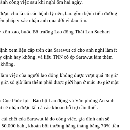
hành công việc sau khi nghỉ ốm hai ngày.
được cho là có các bệnh lý nền, bao gồm bệnh tiểu đường
ên pháp y xác nhận anh qua đời vì đau tim.
ây xôn xao, buộc Bộ trưởng Lao động Thái Lan Suchart
ịnh xem liệu cấp trên của Sarawut có cho anh nghỉ làm ít
y định hay không, và liệu TNN có ép Sarawut làm thêm
 không.
ờ làm việc của người lao động không được vượt quá 48 giờ
 giờ, số giờ làm thêm phải được giới hạn ở mức 36 giờ một
o Cục Phúc lợi - Bảo hộ Lao động và Văn phòng An sinh
 sẽ nhận được tất cả các khoản hỗ trợ cần thiết.
cái chết của Sarawut là do công việc, gia đình anh sẽ
ễ 50.000 baht, khoản bồi thường hằng tháng bằng 70% tiền