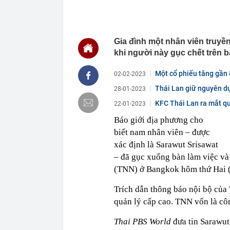
11:12
Chủ hàng hoa 
mua, đến ngườ
11:11
Tịch thu gần 7
sang trọng
Gia đình một nhân viên truyề
11:08
Tổng thống Ng
khi người này gục chết trên bà
11:07
Trình Quốc hộ
Bắc Ninh
Một cổ phiếu tăng gần 
02-02-2023
11:03
Ngày 7 tháng 
Thái Lan giữ nguyên dự
28-01-2023
không bạn sẽ 
KFC Thái Lan ra mắt q
22-01-2023
11:02
PNJ triệu tập
Báo giới địa phương cho
11:00
Chính phủ đề 
đô qua 7 địa
biết nam nhân viên – được
11:00
7 câu hỏi nên 
xác định là Sarawut Srisawat
11:00
Thống nhất l
– đã gục xuống bàn làm việc và 
(TNN) ở Bangkok hôm thứ Hai (
10:58
Bên trong cô
Trích dẫn thông báo nội bộ của
quản lý cấp cao. TNN vốn là cô
Thai PBS World
đưa tin Sarawu