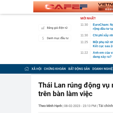
MỚI NHẤT!
11:30
EuroCham: Ngh
Bảng giá điện tử
rộng đầu tư t
11:30
Chi phí xây n
Danh mục đầu tư
11:25
Một phụ nữ nhặ
Kết cục sau 2
11:22
Anh em của và
đang xảy ra?
11:22
Đề xuất phươ
QUỐC KHÁNH
XÃ HỘI
CHỨNG KHOÁN
BẤT ĐỘNG SẢN
DOANH NGHIỆ
11:21
Phong tỏa khu 
một cặp vợ ch
Thái Lan rúng động vụ 
11:18
Lý do Suneo k
trên bàn làm việc
11:16
Bamboo Capita
11:13
CEO DeepMind 
startup riêng:
Tài chính
Theo Minh Hạnh
|
08-02-2023 - 23:13 PM
|
11:12
Bất ngờ 3 chi