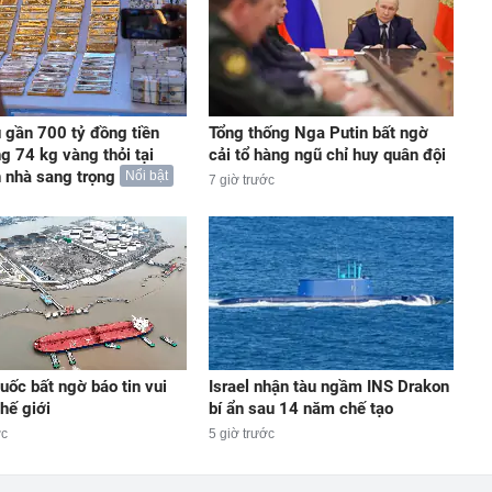
u gần 700 tỷ đồng tiền
Tổng thống Nga Putin bất ngờ
g 74 kg vàng thỏi tại
cải tổ hàng ngũ chỉ huy quân đội
 nhà sang trọng
Nổi bật
7 giờ trước
uốc bất ngờ báo tin vui
Israel nhận tàu ngầm INS Drakon
hế giới
bí ẩn sau 14 năm chế tạo
ớc
5 giờ trước