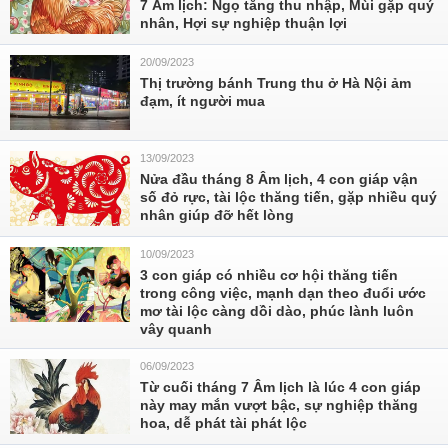
7 Âm lịch: Ngọ tăng thu nhập, Mùi gặp quý
nhân, Hợi sự nghiệp thuận lợi
20/09/2023
Thị trường bánh Trung thu ở Hà Nội ảm
đạm, ít người mua
13/09/2023
Nửa đầu tháng 8 Âm lịch, 4 con giáp vận
số đỏ rực, tài lộc thăng tiến, gặp nhiều quý
nhân giúp đỡ hết lòng
10/09/2023
3 con giáp có nhiều cơ hội thăng tiến
trong công việc, mạnh dạn theo đuổi ước
mơ tài lộc càng dồi dào, phúc lành luôn
vây quanh
06/09/2023
Từ cuối tháng 7 Âm lịch là lúc 4 con giáp
này may mắn vượt bậc, sự nghiệp thăng
hoa, dễ phát tài phát lộc