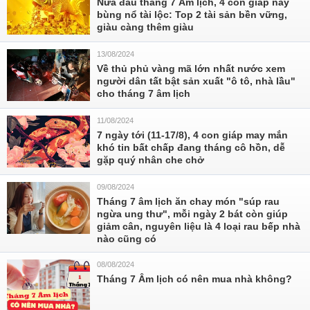
Nửa đầu tháng 7 Âm lịch, 4 con giáp này
bùng nổ tài lộc: Top 2 tài sản bền vững,
giàu càng thêm giàu
13/08/2024
Về thủ phủ vàng mã lớn nhất nước xem
người dân tất bật sản xuất "ô tô, nhà lầu"
cho tháng 7 âm lịch
11/08/2024
7 ngày tới (11-17/8), 4 con giáp may mắn
khó tin bất chấp đang tháng cô hồn, dễ
gặp quý nhân che chở
09/08/2024
Tháng 7 âm lịch ăn chay món "súp rau
ngừa ung thư", mỗi ngày 2 bát còn giúp
giảm cân, nguyên liệu là 4 loại rau bếp nhà
nào cũng có
08/08/2024
Tháng 7 Âm lịch có nên mua nhà không?