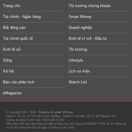
Trang chủ
Thị trường chứng khoán
Tài chính - Ngân hàng
Smart Money
Bất động sản
Doanh nghiệp
Tài chính quốc tế
Kinh tế vĩ mô - Đầu tư
Kinh tế số
Thị trường
Sống
Lifestyle
Xã hội
Lịch sự kiện
Báo cáo phân tích
Watch List
eMagazine
© Copyright 2007 - 2026 -
Công ty Cổ phần VCCorp.
Tầng 17, 19, 20, 21 Toà nhà Center Building - Hapulico Complex, Số 01, phố Nguyễn Huy
Tưởng, phường Thanh Xuân, thành phố Hà Nội
Giấy phép thiết lập trang thông tin điện tử tổng hợp trên mạng số 2216/GP-TTĐT do Sở Thông tin
và Truyền thông Hà Nội cấp ngày 10 tháng 4 năm 2019.