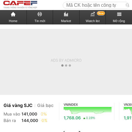
New
Home
Tin mới
Market
Watch list
Mở rộng
Giá vàng SJC
Giá bạc
VNINDEX
VN30
Mua vào
141,000
0%
1,768.06
1,91
0.19%
Bán ra
144,000
0%