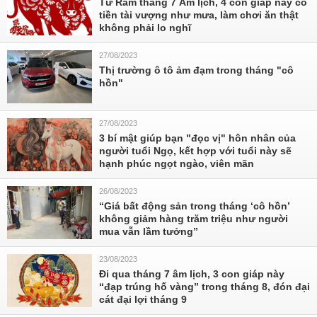
Từ Rằm tháng 7 Âm lịch, 4 con giáp này có
tiền tài vượng như mưa, làm chơi ăn thật
không phải lo nghĩ
27/08/2023
Thị trường ô tô ảm đạm trong tháng "cô
hồn"
27/08/2023
3 bí mật giúp bạn "đọc vị" hôn nhân của
người tuổi Ngọ, kết hợp với tuổi này sẽ
hạnh phúc ngọt ngào, viên mãn
26/08/2023
“Giá bất động sản trong tháng ‘cô hồn’
không giảm hàng trăm triệu như người
mua vẫn lầm tưởng”
23/08/2023
Đi qua tháng 7 âm lịch, 3 con giáp này
“đạp trúng hố vàng” trong tháng 8, đón đại
cát đại lợi tháng 9