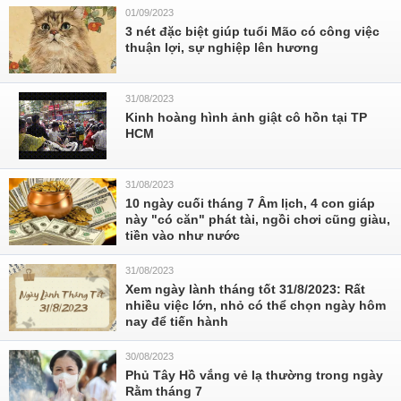
01/09/2023
3 nét đặc biệt giúp tuổi Mão có công việc
thuận lợi, sự nghiệp lên hương
31/08/2023
Kinh hoàng hình ảnh giật cô hồn tại TP
HCM
31/08/2023
10 ngày cuối tháng 7 Âm lịch, 4 con giáp
này "có căn" phát tài, ngồi chơi cũng giàu,
tiền vào như nước
31/08/2023
Xem ngày lành tháng tốt 31/8/2023: Rất
nhiều việc lớn, nhỏ có thể chọn ngày hôm
nay để tiến hành
30/08/2023
Phủ Tây Hồ vắng vẻ lạ thường trong ngày
Rằm tháng 7