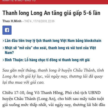
KINH TẾ VĨ MÔ - ĐẦU TƯ
Thanh long Long An tăng giá gấp 5-6 lần
THỨ 4 , 17/10/2018, 22:09
Theo H.Minh
-
Lần đầu tiên truy lý lịch thanh long Việt Nam bằng blockchain
Nhật sẽ “mở cửa” cho xoài, thanh long và vải tươi của Việt
Nam?
Bình Thuận: Lỗ hàng chục tỉ đồng vì thanh long rớt giá
Sau gần một tháng, thanh long ở huyện Châu Thành, tỉnh
Long An rớt giá kỷ lục, vài ngày nay, thương lái đã quay
lại thu mua với giá cao.
Chiều 17-10, ông Võ Thanh Hồng, Phó chủ tịch UBND
huyện Châu Thành (Long An), cho biết sau mấy tuần tuột
giá xuống mức thấp nhất, vài ngày nay, thương lái bắt đầu