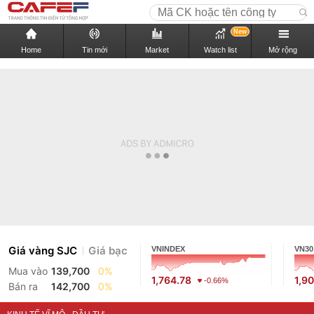
New
Home
Tin mới
Market
Watch list
Mở rộng
Giá vàng SJC
Giá bạc
VNINDEX
VN30
Mua vào
139,700
0%
1,764.78
1,9
-0.66%
Bán ra
142,700
0%