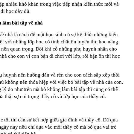
 gặp nhiều khó khăn trong việc tiếp nhận kiến thức mới và
 đi học đầy đủ.
 làm bài tập về nhà
về nhà là cách để một học sinh có sự kế thừa những kiến
iệt với những lớp học có tính chất ôn luyện thi, học nâng
rở nên quan trọng. Đôi khi có những phụ huynh nhắn cho
nhà cho con vì con bận đi chơi với lớp, rồi bận ôn thi học
ụ huynh nên hướng dẫn và rèn cho con cách sắp xếp thời
hứ không nên thỏa hiệp với việc bỏ bài tập về nhà của con.
 lý do như trên mà bỏ không làm bài tập thì cũng có thể
a thật sự coi trọng thầy cô và lớp học của thầy cô.
 tốt thì cần sự kết hợp giữa gia đình và thầy cô. Đã qua
, ngày nay nếu chỉ dựa vào mỗi thầy cô mà bỏ qua vai trò