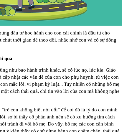
nhưng đầu tư học hành cho con cái chính là đầu tư cho
t chút thời gian để theo dõi, nhắc nhở con và có sự đồng
ái quá
ũng như bao hành trình khác, sẽ có lúc nọ, lúc kia. Giáo
và cập nhật các vấn đề của con cho phụ huynh, từ việc con
con mắc lỗi, vi phạm kỷ luật... Tuy nhiên có những bố mẹ
n một cách thái quá, chỉ tin vào lời của con mà không nghe
 "trẻ con không biết nói dối" để coi đó là lý do con mình
ỗi, sợ bị thầy cô phản ánh nên sẽ có xu hướng tìm cách
 nói tránh đi với bố mẹ. Do vậy, bố mẹ các con cần bình
rọng ý kiến thầy cô chứ đừng bênh con chằm chặp, thái quá