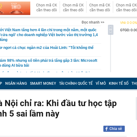
Chọn mã CK
Chọn mã CK
Chọn mã CK
Chọn mã CK
cần theo dõi
cần theo dõi
cần theo dõi
cần theo dõi
Đọc nhanh >>
i Việt Nam tăng hơn 4 lần chỉ trong một năm, một quốc
'cửa ngõ' cho doanh nghiệp Việt bước vào thị trường 1,4
 dùng
cơ ngơi cả chục ngàn m2 của Hoài Linh: "Tôi không thể
iảm 98% nhưng số tiền phải trả tăng gấp 3 lần: Microsoft
 dùng AI bừa bãi
ó công trình trị giá 940 tỷ đồng do tập đoàn Nhật Bản
ựng thần tốc trong 1 năm, tạo ra 800 cơ hội việc làm
P
NGÂN HÀNG
SMART MONEY
TÀI CHÍNH QUỐC TẾ
VĨ MÔ
KINH TẾ SỐ
TH
 bố thời gian dự kiến thi tốt nghiệp THPT năm 2027
nh hoàng trong vụ cháy lớn giữa trung tâm thành phố tại
 cuồn cuộn bao trùm, một phần toà nhà đổ sập
 Nội chỉ ra: Khi đầu tư học tập
Hà Thị Thu Hiền SN 1992 khi vừa về nước
nh 5 sai lầm này
ập kỷ lục về lượng khách và lợi nhuận
 Tam Đảo nối Thái Nguyên - Phú Thọ - Hà Nội như thế
Chia sẻ
oa tai đính kim cương của bà Trương Mỹ Lan