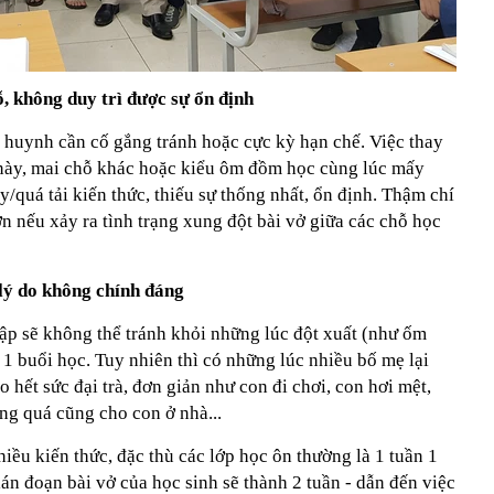
ỗ, không duy trì được sự ổn định
ụ huynh cần cố gắng tránh hoặc cực kỳ hạn chế. Việc thay
 này, mai chỗ khác hoặc kiểu ôm đồm học cùng lúc mấy
y/quá tải kiến thức, thiếu sự thống nhất, ổn định. Thậm chí
ơn nếu xảy ra tình trạng xung đột bài vở giữa các chỗ học
 lý do không chính đáng
 tập sẽ không thể tránh khỏi những lúc đột xuất (như ốm
t 1 buổi học. Tuy nhiên thì có những lúc nhiều bố mẹ lại
 hết sức đại trà, đơn giản như con đi chơi, con hơi mệt,
ng quá cũng cho con ở nhà...
hiều kiến thức, đặc thù các lớp học ôn thường là 1 tuần 1
ián đoạn bài vở của học sinh sẽ thành 2 tuần - dẫn đến việc