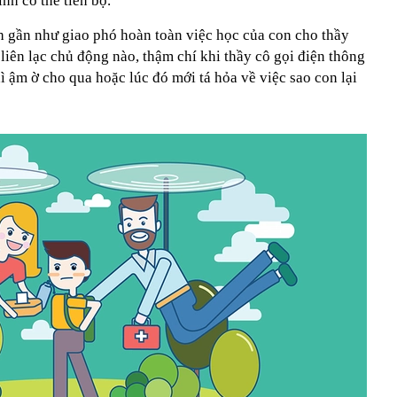
inh có thể tiến bộ.
 gần như giao phó hoàn toàn việc học của con cho thầy
liên lạc chủ động nào, thậm chí khi thầy cô gọi điện thông
hì ậm ờ cho qua hoặc lúc đó mới tá hỏa về việc sao con lại