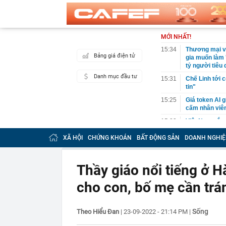
MỚI NHẤT!
15:34
Thương mại vớ
Bảng giá điện tử
gia muốn làm 
tỷ người tiêu
Danh mục đầu tư
15:31
Chế Linh tới 
tin"
15:25
Giá token AI g
cấm nhân viên
15:23
Việt Nam sắp c
đầu tư: Xây d
XÃ HỘI
CHỨNG KHOÁN
BẤT ĐỘNG SẢN
DOANH NGHIỆ
15:23
Bộ GD&ĐT công
15:20
Cảnh tượng ki
Anh: Khói đen
Thầy giáo nổi tiếng ở Hà
15:18
Bắt môi giới 
cho con, bố mẹ cần trá
15:15
Hanoi Metro l
15:15
Hầm xuyên núi
Sống
Theo Hiểu Đan
|
23-09-2022 - 21:14 PM
|
nào?
15:11
Đấu giá đôi h