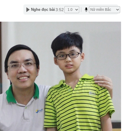
Tây đến Việt Nam là phải thuê xe máy còn khách Hàn,
3:52
Nghe đọc bài
g?
TikToker Phượng Nguyễn
uất khó tăng thêm, nhưng thanh khoản vẫn là bài toán
 cuối năm
eo túi hàng hiệu, bế con đến khách sạn gặp Văn Hậu,
hường" có còn xinh đẹp như ảnh tự đăng?
 Việt bán điều hòa, máy lạnh kiếm 330 tỷ đồng mỗi ngày
 học dự kiến lịch công bố điểm chuẩn 2026, sớm nhất từ
 đội (MIC) chốt ngày trả cổ tức bằng tiền mặt tỷ lệ 10%
 nhất về lịch nghỉ lễ Quốc khánh năm 2026
cơ sở năng lượng trọng yếu của Ukraine
 và chế độ thai sản khi sinh con thứ hai