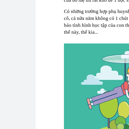
của bố mẹ thì rất khó để 1 học s
Có những trường hợp phụ huynh
cô, cả nửa năm không có 1 chút 
báo tình hình học tập của con t
thế này, thế kia...