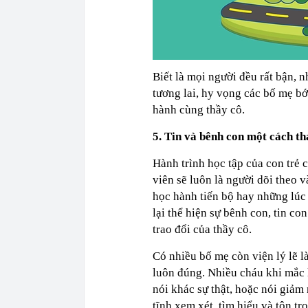
Biết là mọi người đều rất bận, 
tương lai, hy vọng các bố mẹ bớ
hành cùng thầy cô.
5. Tin và bênh con một cách th
Hành trình học tập của con trẻ c
viên sẽ luôn là người dõi theo 
học hành tiến bộ hay những lúc 
lại thể hiện sự bênh con, tin co
trao đổi của thầy cô.
Có nhiều bố mẹ còn viện lý lẽ là
luôn đúng. Nhiều cháu khi mắc l
nói khác sự thật, hoặc nói giảm
tĩnh xem xét, tìm hiểu và tôn t