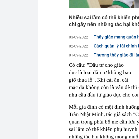
Nhiều sai lầm có thể khiến ph
chí gây nên những tác hại k
Thầy giáo mang quân hà
03-09-2022
Cách quản lý tài chính
02-09-2022
Thương thầy giáo đi làm
01-09-2022
Có câu: "Đầu tư cho giáo
dục là loại đầu tư không bao
giờ thua lỗ". Khi cái ăn, cái
mặc đã không còn là vấn đề thì
nhu cầu đầu tư giáo dục cho co
Mỗi gia đình có một định hướng
Trần Nhật Minh, tác giả sách "C
quan trọng phải bố mẹ cần lưu 
sai lầm có thể khiến phụ huynh 
những tác hại không mong muố