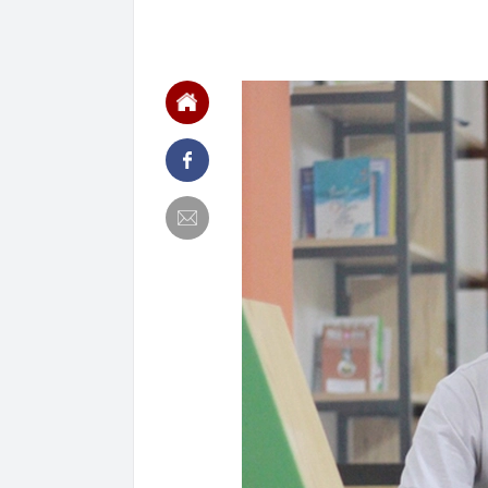
15:10
Vì sao khách 
Nhật thì khôn
15:05
Bắt giam nữ 
14:58
CEO MB: Lãi s
lớn trong nửa
14:56
Doãn Hải My đ
visual "cam t
14:46
Một “đại gia”
tháng 7
14:46
20 trường đại
ngày 9/8
14:45
Bảo hiểm Quân
14:45
Thông báo mới
14:45
Nga tấn công 
14:45
Thời gian nghỉ