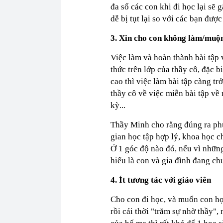
đa số các con khi đi học lại sẽ
dễ bị tụt lại so với các bạn được
3. Xin cho con không làm/muộn
Việc làm và hoàn thành bài tập 
thức trên lớp của thầy cô, đặc b
cao thì việc làm bài tập càng t
thầy cô về việc miễn bài tập về 
kỳ...
Thầy Minh cho rằng đúng ra ph
gian học tập hợp lý, khoa học c
Ở 1 góc độ nào đó, nếu vì những
hiểu là con và gia đình đang chư
4. Ít tương tác với giáo viên
Cho con đi học, và muốn con học
rồi cái thời "trăm sự nhờ thầy"