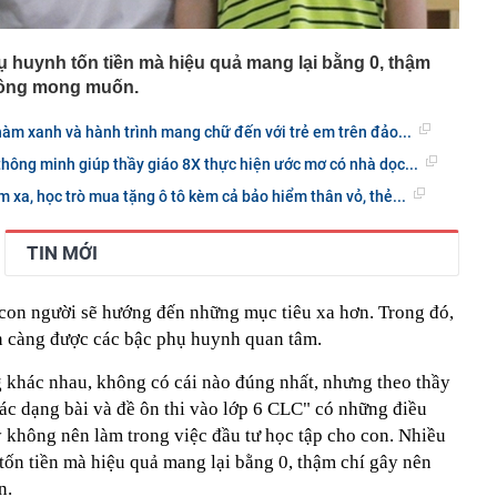
ụ huynh tốn tiền mà hiệu quả mang lại bằng 0, thậm
hông mong muốn.
m xanh và hành trình mang chữ đến với trẻ em trên đảo...
 thông minh giúp thầy giáo 8X thực hiện ước mơ có nhà dọc...
 xa, học trò mua tặng ô tô kèm cả bảo hiểm thân vỏ, thẻ...
TIN MỚI
 con người sẽ hướng đến những mục tiêu xa hơn. Trong đó,
n càng được các bậc phụ huynh quan tâm.
 khác nhau, không có cái nào đúng nhất, nhưng theo thầy
ác dạng bài và đề ôn thi vào lớp 6 CLC" có những điều
ý không nên làm trong việc đầu tư học tập cho con. Nhiều
tốn tiền mà hiệu quả mang lại bằng 0, thậm chí gây nên
n.