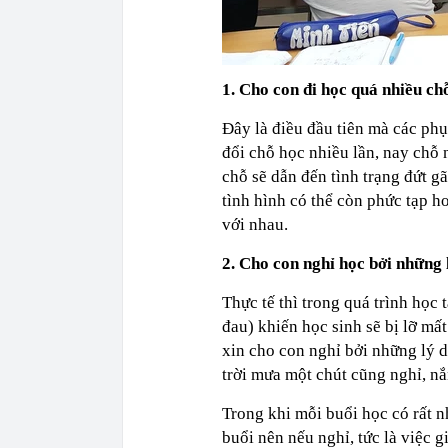
1. Cho con đi học quá nhiều ch
Đây là điều đầu tiên mà các ph
đổi chỗ học nhiều lần, nay chỗ
chỗ sẽ dẫn đến tình trạng đứt gã
tình hình có thể còn phức tạp h
với nhau.
2. Cho con nghỉ học bởi những
Thực tế thì trong quá trình học
đau) khiến học sinh sẽ bị lỡ mấ
xin cho con nghỉ bởi những lý do
trời mưa một chút cũng nghỉ, nắ
Trong khi mỗi buổi học có rất n
buổi nên nếu nghỉ, tức là việc g