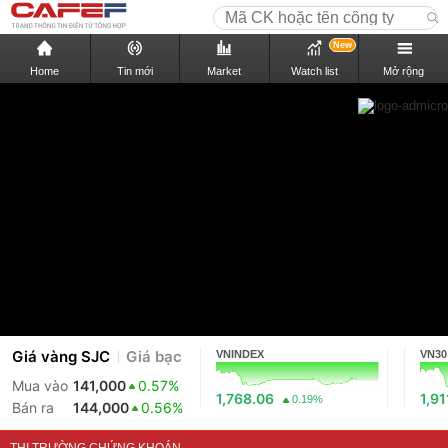
New
Home
Tin mới
Market
Watch list
Mở rộng
Giá vàng SJC
Giá bạc
VNINDEX
VN30
Mua vào
141,000
0.57%
1,768.06
1,91
0.19%
Bán ra
144,000
0.56%