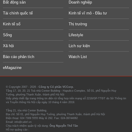
Bất động sản
Doanh nghiệp
Tài chính quốc tế
Kinh tế vĩ mô - Đầu tư
Kinh tế số
Thị trường
Sống
Lifestyle
Xã hội
Lịch sự kiện
Báo cáo phân tích
Watch List
eMagazine
© Copyright 2007 - 2026 -
Công ty Cổ phần VCCorp.
Tầng 17, 19, 20, 21 Toà nhà Center Building - Hapulico Complex, Số 01, phố Nguyễn Huy
Tưởng, phường Thanh Xuân, thành phố Hà Nội
Giấy phép thiết lập trang thông tin điện tử tổng hợp trên mạng số 2216/GP-TTĐT do Sở Thông tin
và Truyền thông Hà Nội cấp ngày 10 tháng 4 năm 2019.
Tầng 21, tòa nhà Center Building.
Địa chỉ: Số 01, phố Nguyễn Huy Tưởng, phường Thanh Xuân, thành phố Hà Nội
Điện thoại: 024 7309 5555 Máy lẻ 292. Fax: 024-39744082
Email: info@cafef.vn
Chịu trách nhiệm quản lý nội dung:
Ông Nguyễn Thế Tân
Hỗ trợ quảng cáo :