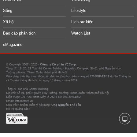
Sống
Lifestyle
Xã hội
Lịch sự kiện
Báo cáo phân tích
Watch List
eMagazine
© Copyright 2007 - 2026 -
Công ty Cổ phần VCCorp.
Tầng 17, 19, 20, 21 Toà nhà Center Building - Hapulico Complex, Số 01, phố Nguyễn Huy
Tưởng, phường Thanh Xuân, thành phố Hà Nội
Giấy phép thiết lập trang thông tin điện tử tổng hợp trên mạng số 2216/GP-TTĐT do Sở Thông tin
và Truyền thông Hà Nội cấp ngày 10 tháng 4 năm 2019.
Tầng 21, tòa nhà Center Building.
Địa chỉ: Số 01, phố Nguyễn Huy Tưởng, phường Thanh Xuân, thành phố Hà Nội
Điện thoại: 024 7309 5555 Máy lẻ 292. Fax: 024-39744082
Email: info@cafef.vn
Chịu trách nhiệm quản lý nội dung:
Ông Nguyễn Thế Tân
Hỗ trợ quảng cáo :