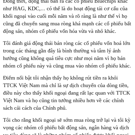
Đồng thời, động thái bán ra các cổ phiếu Bluechips khác
như HAG, KDC,... có thể là do hoạt động tái cơ cấu của
khối ngoại vào cuối mỗi năm và rõ ràng là như thế vì họ
cũng đã chuyển sang mua ròng khá mạnh các cổ phiếu bất
động sản, nhóm cổ phiếu vốn hóa vừa và nhỏ khác.
Tôi đánh giá động thái bán ròng các cổ phiếu vốn hoá lớn
trong các tháng gần đây là bình thường và tâm lý ảnh
hưởng cũng không quá tiêu cực như mọi năm vì họ bán
nhóm cổ phiếu này và cũng mua vào nhóm cổ phiếu khác.
Điểm nổi bật tôi nhận thấy họ không rút tiền ra khỏi
TTCK Việt Nam mà chỉ là sự dịch chuyển của dòng tiền,
điều này cho thấy khối ngoại đang rất lạc quan với TTCK
Việt Nam và họ cũng tin tưởng nhiều hơn về các chính
sách cải cách của Chính phủ.
Tôi cho rằng khối ngoại sẽ sớm mua ròng trở lại và tôi kỳ
vọng các nhóm cổ phiếu bất động sản, ngân hàng và dịch