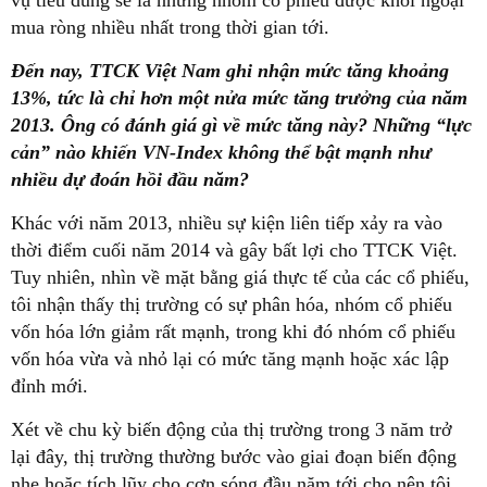
vụ tiêu dùng sẽ là những nhóm cổ phiếu được khối ngoại
mua ròng nhiều nhất trong thời gian tới.
Đến nay, TTCK Việt Nam ghi nhận mức tăng khoảng
13%, tức là chỉ hơn một nửa mức tăng trưởng của năm
2013. Ông có đánh giá gì về mức tăng này? Những “lực
cản” nào khiến VN-Index không thể bật mạnh như
nhiều dự đoán hồi đầu năm?
Khác với năm 2013, nhiều sự kiện liên tiếp xảy ra vào
thời điểm cuối năm 2014 và gây bất lợi cho TTCK Việt.
Tuy nhiên, nhìn về mặt bằng giá thực tế của các cổ phiếu,
tôi nhận thấy thị trường có sự phân hóa, nhóm cổ phiếu
vốn hóa lớn giảm rất mạnh, trong khi đó nhóm cổ phiếu
vốn hóa vừa và nhỏ lại có mức tăng mạnh hoặc xác lập
đỉnh mới.
Xét về chu kỳ biến động của thị trường trong 3 năm trở
lại đây, thị trường thường bước vào giai đoạn biến động
nhẹ hoặc tích lũy cho cơn sóng đầu năm tới cho nên tôi