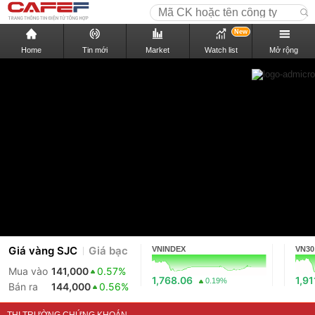
New
Home
Tin mới
Market
Watch list
Mở rộng
Giá vàng SJC
Giá bạc
VNINDEX
VN30
Mua vào
141,000
0.57%
1,768.06
1,91
0.19%
Bán ra
144,000
0.56%