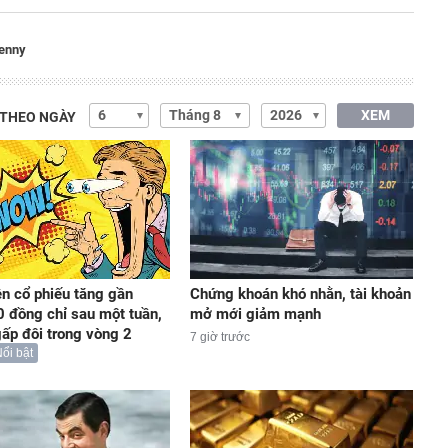
enny
XEM
 THEO NGÀY
ện cổ phiếu tăng gần
Chứng khoán khó nhằn, tài khoản
 đồng chỉ sau một tuần,
mở mới giảm mạnh
gấp đôi trong vòng 2
7 giờ trước
ổi bật