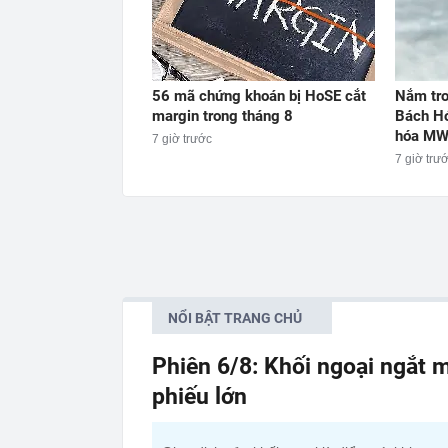
56 mã chứng khoán bị HoSE cắt
Nắm tro
margin trong tháng 8
Bách Hó
hóa MW
7 giờ trước
7 giờ trư
NỔI BẬT TRANG CHỦ
Phiên 6/8: Khối ngoại ngắt m
phiếu lớn