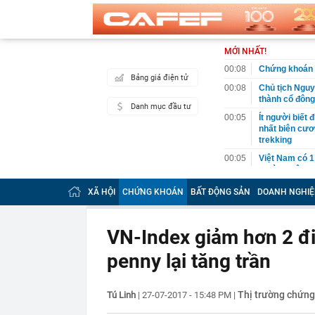
MỚI NHẤT!
00:08
Chứng khoán 
Bảng giá điện tử
00:08
Chủ tịch Nguy
thành cổ đông
Danh mục đầu tư
00:05
Ít người biết 
nhất biên cươ
trekking
00:05
Việt Nam có 1
giường bệnh, 
2026"
XÃ HỘI
CHỨNG KHOÁN
BẤT ĐỘNG SẢN
DOANH NGHIỆ
00:05
56 mã chứng k
00:03
Một doanh ngh
năm 2026, lợ
VN-Index giảm hơn 2 đ
00:03
Chứng khoán 
penny lại tăng trần
ngay trong th
00:01
VNPT nắm giữ 
Viettel Global
Thị trường chứn
Tú Linh
|
27-07-2017 - 15:48 PM
|
00:01
Nắm trong ta