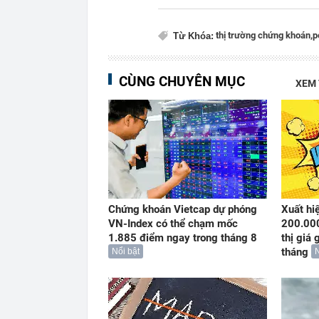
thị trường chứng khoán,
p
Từ Khóa:
CÙNG CHUYÊN MỤC
XEM
Chứng khoán Vietcap dự phóng
Xuất hi
VN-Index có thể chạm mốc
200.000
1.885 điểm ngay trong tháng 8
thị giá 
tháng
Nổi bật
N