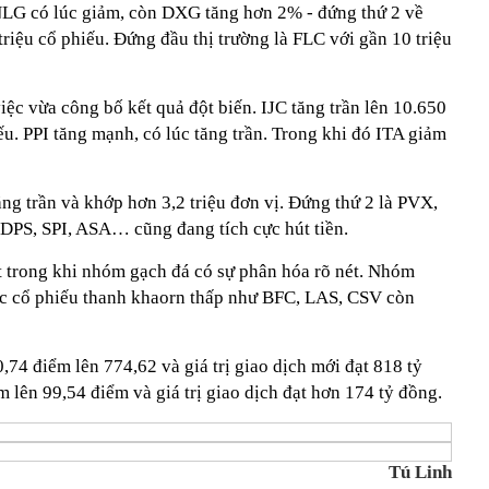
LG có lúc giảm, còn DXG tăng hơn 2% - đứng thứ 2 về
riệu cổ phiếu. Đứng đầu thị trường là FLC với gần 10 triệu
ệc vừa công bố kết quả đột biến. IJC tăng trần lên 10.650
ếu. PPI tăng mạnh, có lúc tăng trần. Trong khi đó ITA giảm
g trần và khớp hơn 3,2 triệu đơn vị. Đứng thứ 2 là PVX,
DPS, SPI, ASA… cũng đang tích cực hút tiền.
 trong khi nhóm gạch đá có sự phân hóa rõ nét. Nhóm
các cổ phiếu thanh khaorn thấp như BFC, LAS, CSV còn
74 điểm lên 774,62 và giá trị giao dịch mới đạt 818 tỷ
lên 99,54 điểm và giá trị giao dịch đạt hơn 174 tỷ đồng.
Tú Linh