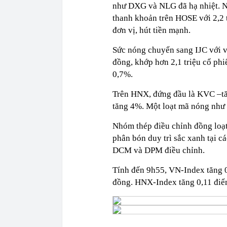
như DXG và NLG đã hạ nhiệt. N
thanh khoản trên HOSE với 2,2 t
đơn vị, hút tiền mạnh.
Sức nóng chuyển sang IJC với vi
đồng, khớp hơn 2,1 triệu cổ phi
0,7%.
Trên HNX, đứng đầu là KVC –tăn
tăng 4%. Một loạt mã nóng như 
Nhóm thép điều chỉnh đồng loạt
phân bón duy trì sắc xanh tại 
DCM và DPM điều chỉnh.
Tính đến 9h55, VN-Index tăng 0,
đồng. HNX-Index tăng 0,11 điểm 