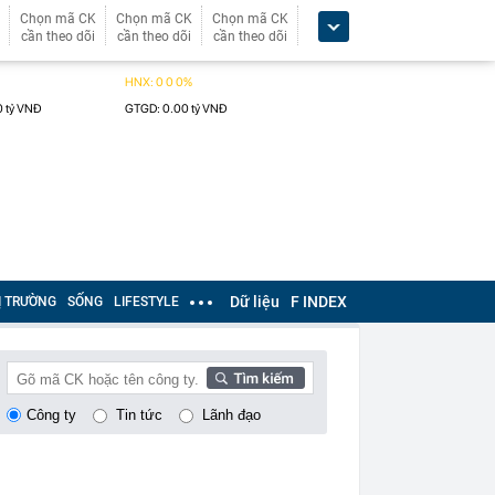
Chọn mã CK
Chọn mã CK
Chọn mã CK
cần theo dõi
cần theo dõi
cần theo dõi
Dữ liệu
F INDEX
Ị TRƯỜNG
SỐNG
LIFESTYLE
Công ty
Tin tức
Lãnh đạo