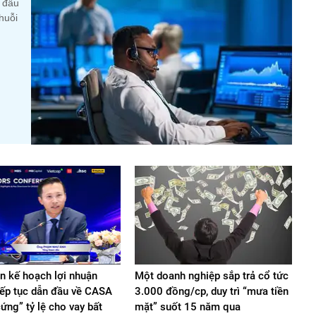
y đầu
huỗi
in kế hoạch lợi nhuận
Một doanh nghiệp sắp trả cổ tức
iếp tục dẫn đầu về CASA
3.000 đồng/cp, duy trì “mưa tiền
cứng” tỷ lệ cho vay bất
mặt” suốt 15 năm qua