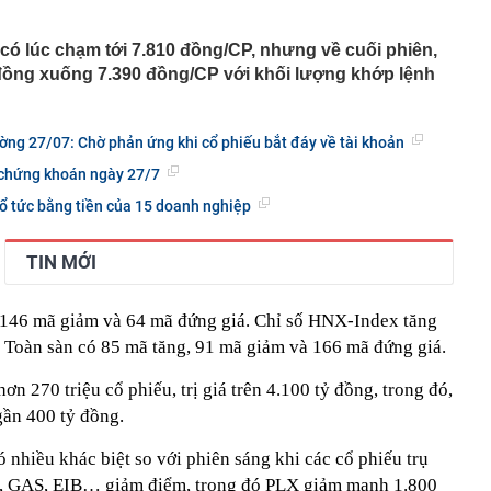
ng DMX
 nhà cổ, phát hiện 'kho báu' gồm 1.000 đồng tiền vàng và
có lúc chạm tới 7.810 đồng/CP, nhưng về cuối phiên,
ấu trong nhiều ngăn bí mật - giá trị hơn 18 tỷ đồng
 đồng xuống 7.390 đồng/CP với khối lượng khớp lệnh
ận biết ngôi nhà có phong thuỷ không thuận lợi
ượng khách đến Việt Nam đông nhất 7 tháng đầu năm,
 và Nga, gấp gần 6 lần Ấn Độ
ờng 27/07: Chờ phản ứng khi cổ phiếu bắt đáy về tài khoản
i cây tiết lộ: Khách thường chọn quả to, người trong
tra 5 chi tiết này trước
n chứng khoán ngày 27/7
 cao tốc quỳ gối 1h an ủi khách: 7 năm sau ở khách sạn 5
ổ tức bằng tiền của 15 doanh nghiệp
 ở nhà, bay hạng thương gia
 có xương trẻ khỏe như phụ nữ 30, bác sĩ kinh ngạc khi
TIN MỚI
a đựng tâm huyết của NSND Tự Long
 146 mã giảm và 64 mã đứng giá. Chỉ số HNX-Index tăng
 4.300 USD/ounce, chuyên gia dự báo đỉnh mới
. Toàn sàn có 85 mã tăng, 91 mã giảm và 166 mã đứng giá.
iệp dầu khí đem hơn 42.200 tỷ đồng gửi ngân hàng
o những người không rút điện ấm siêu tốc trước khi ngủ
n 270 triệu cổ phiếu, trị giá trên 4.100 tỷ đồng, trong đó,
là có thêm "lá bài" từ Triều Tiên: Điểm yếu của Ukraine
gần 400 tỷ đồng.
t sâu?
 nhiều khác biệt so với phiên sáng khi các cổ phiếu trụ
TB, GAS, EIB… giảm điểm, trong đó PLX giảm mạnh 1.800