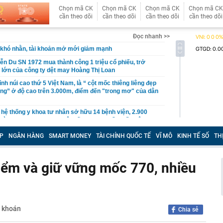
Chọn mã CK
Chọn mã CK
Chọn mã CK
Chọn mã CK
cần theo dõi
cần theo dõi
cần theo dõi
cần theo dõi
Đọc nhanh >>
khó nhằn, tài khoản mở mới giảm mạnh
ễn Du SN 1972 mua thành công 1 triệu cổ phiếu, trở
 lớn của công ty dệt may Hoàng Thị Loan
đỉnh núi cao thứ 5 Việt Nam, là “ cột mốc thiêng liêng đẹp
ng” ở độ cao trên 3.000m, điểm đến "trong mơ" của dân
 hệ thống y khoa tư nhân sở hữu 14 bệnh viện, 2.900
vừa được vinh danh "Hệ thống Y khoa tốt nhất Việt Nam
P
NGÂN HÀNG
SMART MONEY
TÀI CHÍNH QUỐC TẾ
VĨ MÔ
KINH TẾ SỐ
TH
hoán bị HoSE cắt margin trong tháng 8
iệp Việt thu hơn 1 tỷ USD ở nước ngoài trong nửa đầu
i nhuận tăng hơn 120%
iểm và giữ vững mốc 770, nhiều
Vietcap dự phóng VN-Index có thể chạm mốc 1.885 điểm
áng 8
lượng tiền hơn 62.000 tỷ đồng, lớn hơn cả Vinhomes,
g khoán
Chia sẻ
y Điện Máy Xanh, Bách Hóa Xanh, An Khang, vốn hóa