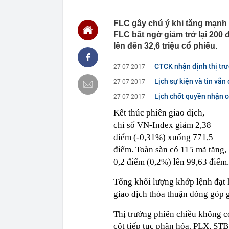
MWG chỉ nga
00:01
Khám xét ngôi
FLC gây chú ý khi tăng mạnh 
5 thỏi vàng gi
FLC bất ngờ giảm trở lại 200
23:28
4 dấu hiệu nh
lên đến 32,6 triệu cổ phiếu.
23:12
Quốc gia có l
vượt Hàn Quốc
CTCK nhận định thị trư
27-07-2017
23:01
Người bán trá
nghề lại kiểm 
Lịch sự kiện và tin vắ
27-07-2017
23:00
Tiếp viên tàu
Lịch chốt quyền nhận c
27-07-2017
sao nhiều hơn
Kết thúc phiên giao dịch,
22:34
Cụ bà 70 tuổi
biết bí quyết
chỉ số VN-Index giảm 2,38
điểm (-0,31%) xuống 771,5
22:34
Ngôi nhà chứ
điểm. Toàn sàn có 115 mã tăng,
22:31
Giá vàng vượt
0,2 điểm (0,2%) lên 99,63 điểm
22:30
Một doanh ngh
22:08
Lời khuyên ch
Tổng khối lượng khớp lệnh đạt hơ
22:06
Nga được cho 
giao dịch thỏa thuận đóng góp 
có thể bị khoé
Thị trường phiên chiều không có
cột tiếp tục phân hóa. PLX, S