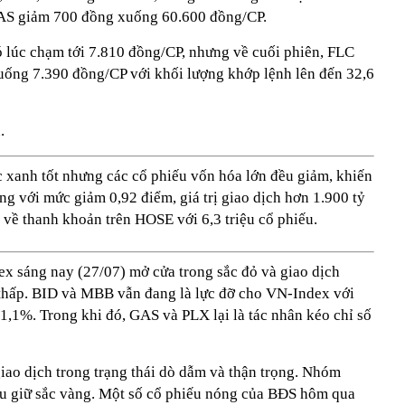
AS giảm 700 đồng xuống 60.600 đồng/CP.
 lúc chạm tới 7.810 đồng/CP, nhưng về cuối phiên, FLC
xuống 7.390 đồng/CP với khối lượng khớp lệnh lên đến 32,6
.
xanh tốt nhưng các cổ phiếu vốn hóa lớn đều giảm, khiến
g với mức giảm 0,92 điểm, giá trị giao dịch hơn 1.900 tỷ
về thanh khoản trên HOSE với 6,3 triệu cổ phiếu.
x sáng nay (27/07) mở cửa trong sắc đỏ và giao dịch
 thấp. BID và MBB vẫn đang là lực đỡ cho VN-Index với
,1%. Trong khi đó, GAS và PLX lại là tác nhân kéo chỉ số
ao dịch trong trạng thái dò dẫm và thận trọng. Nhóm
u giữ sắc vàng. Một số cổ phiếu nóng của BĐS hôm qua