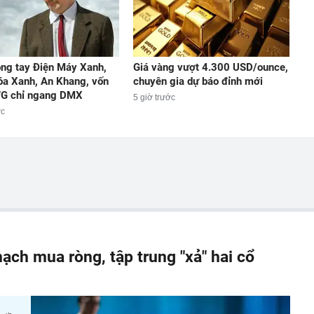
ng tay Điện Máy Xanh,
Giá vàng vượt 4.300 USD/ounce,
a Xanh, An Khang, vốn
chuyên gia dự báo đỉnh mới
G chỉ ngang DMX
5 giờ trước
ớc
ạch mua ròng, tập trung "xả" hai cổ