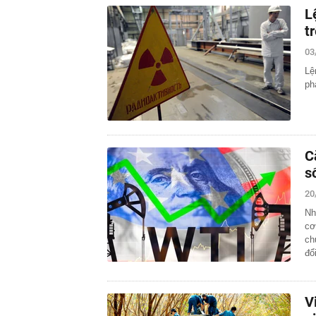
L
t
03
Lệ
ph
C
s
20
Nh
cơ
ch
đổ
V