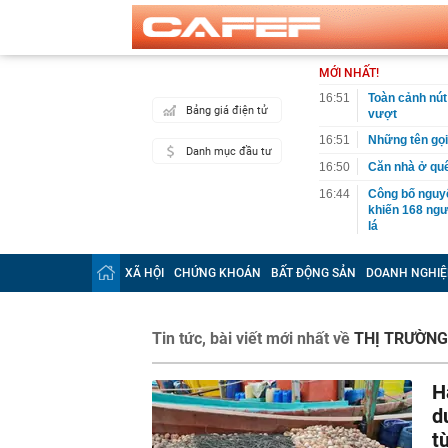
MỚI NHẤT!
16:51
Toàn cảnh nút
Bảng giá điện tử
vượt
16:51
Những tên gọ
Danh mục đầu tư
16:50
Căn nhà ở qu
16:44
Công bố nguy
khiến 168 ngư
lá
16:40
Khởi tố, cấm 
XÃ HỘI
CHỨNG KHOÁN
BẤT ĐỘNG SẢN
DOANH NGHIỆ
16:38
Bất chấp thán
dễ gặp quý nh
16:37
Người bán cá t
Tin tức, bài viết mới nhất về
THỊ TRƯỜNG
bỏ qua, người
16:36
Omoda & Jaeco
triệu đồng
H
16:33
Vì sao ngày c
d
cách làm vừa 
t
mới