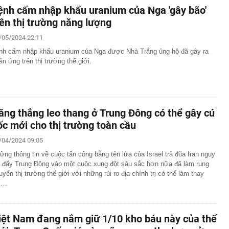
ệnh cấm nhập khẩu uranium của Nga 'gây bão'
rên thị trường năng lượng
/05/2024 22:11
nh cấm nhập khẩu uranium của Nga được Nhà Trắng ủng hộ đã gây ra
ản ứng trên thị trường thế giới.
ăng thẳng leo thang ở Trung Đông có thể gây cú
ốc mới cho thị trường toàn cầu
/04/2024 09:05
ững thông tin về cuộc tấn công bằng tên lửa của Israel trả đũa Iran nguy
 đẩy Trung Đông vào một cuộc xung đột sâu sắc hơn nữa đã làm rung
uyển thị trường thế giới với những rủi ro địa chính trị có thể làm thay
i…
iệt Nam đang nắm giữ 1/10 kho báu này của thế