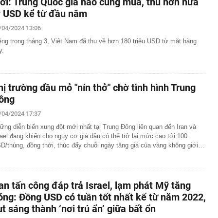
iới: Trung Quốc giá nào cũng mua, thu hơn nửa
ỷ USD kể từ đầu năm
/04/2024 13:06
êng trong tháng 3, Việt Nam đã thu về hơn 180 triệu USD từ mặt hàng
y.
hị trường dầu mỏ "nín thở" chờ tình hình Trung
ông
/04/2024 17:37
ững diễn biến xung đột mới nhất tại Trung Đông liên quan đến Iran và
rael đang khiến cho nguy cơ giá dầu có thể trở lại mức cao tới 100
D/thùng, đồng thời, thúc đẩy chuỗi ngày tăng giá của vàng không giới…
ran tấn công đáp trả Israel, lạm phát Mỹ tăng
óng: Đồng USD có tuần tốt nhất kể từ năm 2022,
ụt sáng thành ‘nơi trú ẩn’ giữa bất ổn