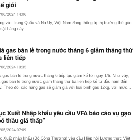
hế giới
ng mẹ trồng 19 năm bất ngờ “nằm dài” khắp chậu, đến
cũng trầm trồ.
/06/2024 14:06
p 'cá voi' Strategy: ChatGPT giúp tôi kiếm 15 tỷ USD,
ng với Trung Quốc và Na Uy, Việt Nam đang thống trị thị trường thế giới
 nhiều hơn robot
mặt hàng này.
gười dùng ChatGPT miễn phí
o dịch chuyển khoản 89.760.000 đồng từ tài khoản
ang tài khoản VietinBank của Lò Thị Ly, công an lập tức
iá gas bán lẻ trong nước tháng 6 giảm tháng thứ
a liên tiếp
p thu là hết nóng, phải đến tiết Xử thử mới thật sự mát
/06/2024 10:35
cao tốc Quảng Ngãi đến Nha Trang thu phí không dừng
á gas bán lẻ trong nước tháng 6 tiếp tục giảm kể từ ngày 1/6. Như vậy,
á gas bán lẻ trong nước giảm tháng thứ ba liên tiếp kể từ đầu năm đến
y kế, nhiều doanh nghiệp Nhà nước báo lãi nghìn tỷ
y. Theo đó, các hãng gas sẽ giảm giá với loại bình gas 12kg, với mức…
ụ xe đầu kéo chở nhiều ô tô Lexus bốc cháy trên cao tốc
Phòng
 cho Mr Pips, Shark Bình đang bị điều tra về 3 tội danh
ục Xuất Nhập khẩu yêu cầu VFA báo cáo vụ gạo
chào bán hơn 11 triệu cổ phiếu chưa được phân phối hết
bỏ thầu giá thấp”
ng ra ngân hàng gửi tiết kiệm, cụ ông ngỡ ngàng khi tất
/05/2024 07:09
c Xuất nhập khẩu (Bộ Công Thương) yêu cầu Hiệp hội Lương thực Việt