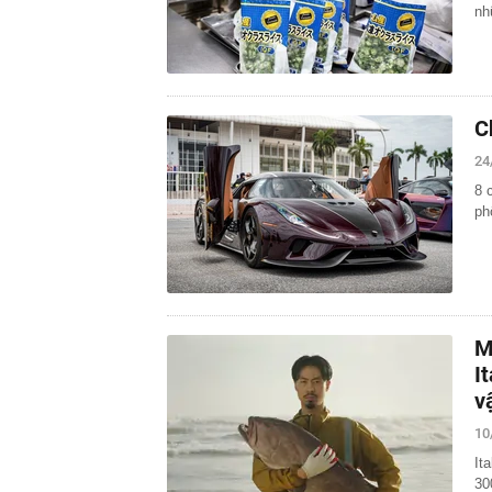
nh
C
24
8 
ph
M
I
v
10
It
30