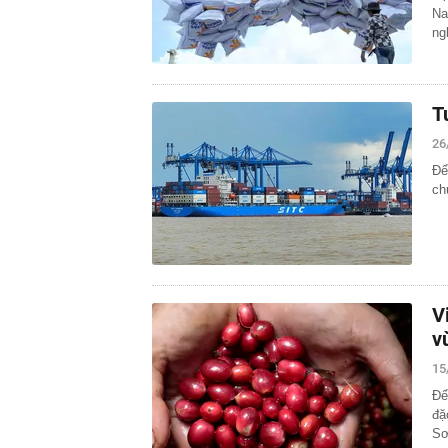
Na
ng
T
26
Để
ch
V
v
15
Để
đặ
Sơ