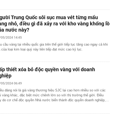
gười Trung Quốc sôi sục mua vét từng mẩu
àng nhỏ, điều gì đã xảy ra với kho vàng khổng lồ
ủa nước này?
/05/2024 14:45
u cầu vàng tại nhiều quốc gia trên thế giới tiếp tục tăng cao ngay cả khi
á của loại kim loại quý này liên tiếp đạt mức cao kỷ lục.
ấp thiết xóa bỏ độc quyền vàng với doanh
ghiệp
/05/2024 06:49
iều đáng nói là giá vàng thương hiệu SJC lại cao hơn nhiều so với các
ại vàng khác, đặc biệt mức chênh lớn so với thị trường thế giới. Điều
y do cơ chế độc quyền Nhà nước biến thành độc quyền doanh nghiệp,…