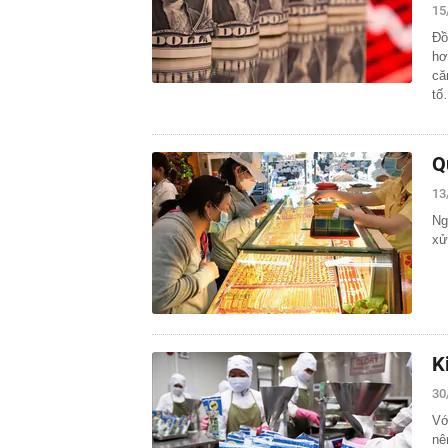
15
Đồ
hơ
că
tố
Q
13
Ng
xử
K
30
Vớ
nê