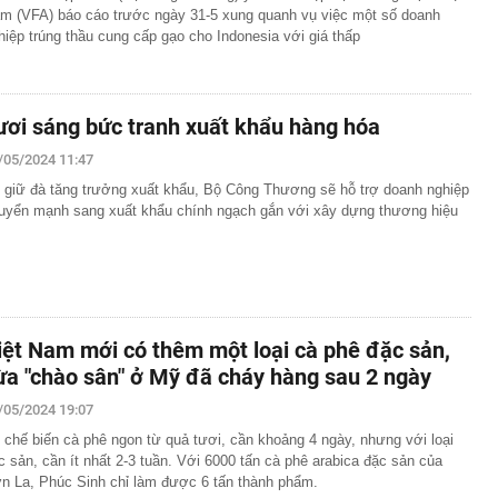
m (VFA) báo cáo trước ngày 31-5 xung quanh vụ việc một số doanh
hiệp trúng thầu cung cấp gạo cho Indonesia với giá thấp
ươi sáng bức tranh xuất khẩu hàng hóa
/05/2024 11:47
 giữ đà tăng trưởng xuất khẩu, Bộ Công Thương sẽ hỗ trợ doanh nghiệp
uyển mạnh sang xuất khẩu chính ngạch gắn với xây dựng thương hiệu
iệt Nam mới có thêm một loại cà phê đặc sản,
ừa "chào sân" ở Mỹ đã cháy hàng sau 2 ngày
/05/2024 19:07
 chế biến cà phê ngon từ quả tươi, cần khoảng 4 ngày, nhưng với loại
c sản, cần ít nhất 2-3 tuần. Với 6000 tấn cà phê arabica đặc sản của
n La, Phúc Sinh chỉ làm được 6 tấn thành phẩm.