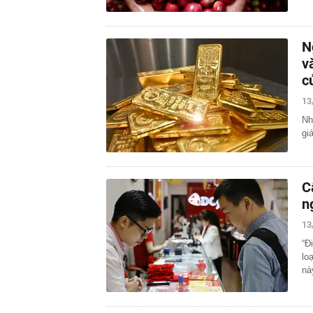
N
v
c
13
Nh
gi
C
n
13
“Đ
lo
nà