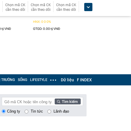
Chọn mã CK
Chọn mã CK
Chọn mã CK
cần theo dõi
cần theo dõi
cần theo dõi
Dữ liệu
F INDEX
Ị TRƯỜNG
SỐNG
LIFESTYLE
Công ty
Tin tức
Lãnh đạo