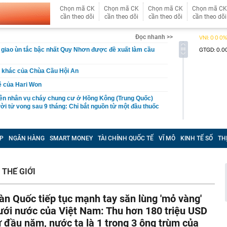
Chọn mã CK
Chọn mã CK
Chọn mã CK
Chọn mã CK
cần theo dõi
cần theo dõi
cần theo dõi
cần theo dõi
Đọc nhanh >>
 giao ùn tắc bậc nhất Quy Nhơn được đề xuất làm cầu
i khác của Chùa Cầu Hội An
ê của Hari Won
ên nhân vụ cháy chung cư ở Hồng Kông (Trung Quốc)
ời tử vong sau 9 tháng: Chỉ bắt nguồn từ một đầu thuốc
xuất cảnh với chủ hộ kinh doanh Trang Dương
P
NGÂN HÀNG
SMART MONEY
TÀI CHÍNH QUỐC TẾ
VĨ MÔ
KINH TẾ SỐ
TH
g 7 Âm lịch, 3 con giáp này vẫn được Thần tài che chở,
ân cuộc đời
iết lộ: 6 loại cá biển giá bình dân, người không biết hay
 THẾ GIỚI
 sành lại thích mua
o triển khai loạt ưu đãi tháng 8, giá Omoda C5 từ 459,1
àn Quốc tiếp tục mạnh tay săn lùng 'mỏ vàng'
àng nhiều gia đình không còn lát kín sân bằng gạch? 2
ưới nước của Việt Nam: Thu hơn 180 triệu USD
mát vừa thoát nước tốt đang dần trở thành xu hướng
ừ đầu năm, nước ta là 1 trong 3 ông trùm của