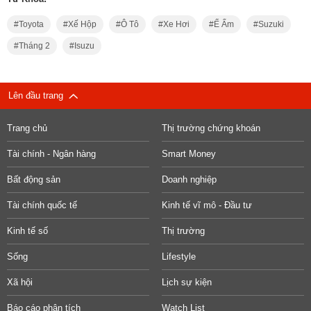
Toyota
Xế Hộp
Ô Tô
Xe Hơi
Ế Ẩm
Suzuki
Tháng 2
Isuzu
Lên đầu trang
Trang chủ
Thị trường chứng khoán
Tài chính - Ngân hàng
Smart Money
Bất động sản
Doanh nghiệp
Tài chính quốc tế
Kinh tế vĩ mô - Đầu tư
Kinh tế số
Thị trường
Sống
Lifestyle
Xã hội
Lịch sự kiện
Báo cáo phân tích
Watch List