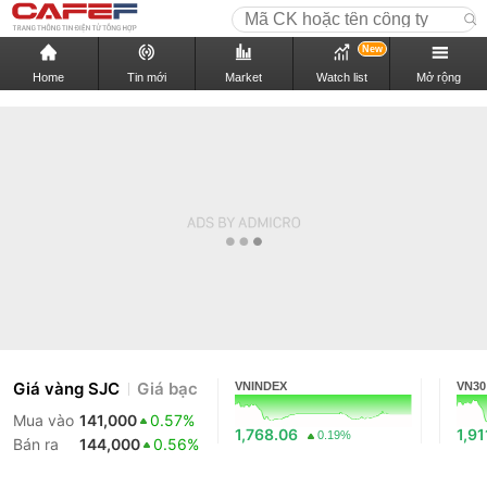
New
Home
Tin mới
Market
Watch list
Mở rộng
Giá vàng SJC
Giá bạc
VNINDEX
VN30
Mua vào
141,000
0.57%
1,768.06
1,91
0.19%
Bán ra
144,000
0.56%