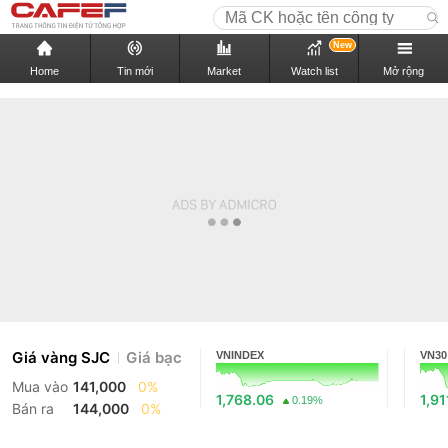
New
Home
Tin mới
Market
Watch list
Mở rộng
Giá vàng SJC
Giá bạc
VNINDEX
VN30
Mua vào
141,000
0%
1,768.06
1,91
0.19%
Bán ra
144,000
0%