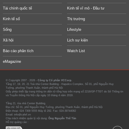
Tài chính quốc tế
Kinh tế vĩ mô - Đầu tư
Kinh tế số
Thị trường
Sống
Lifestyle
Xã hội
Lịch sự kiện
Báo cáo phân tích
Watch List
eMagazine
© Copyright 2007 - 2026 -
Công ty Cổ phần VCCorp.
Tầng 17, 19, 20, 21 Toà nhà Center Building - Hapulico Complex, Số 01, phố Nguyễn Huy
Tưởng, phường Thanh Xuân, thành phố Hà Nội
Giấy phép thiết lập trang thông tin điện tử tổng hợp trên mạng số 2216/GP-TTĐT do Sở Thông tin
và Truyền thông Hà Nội cấp ngày 10 tháng 4 năm 2019.
Tầng 21, tòa nhà Center Building.
Địa chỉ: Số 01, phố Nguyễn Huy Tưởng, phường Thanh Xuân, thành phố Hà Nội
Điện thoại: 024 7309 5555 Máy lẻ 292. Fax: 024-39744082
Email: info@cafef.vn
Chịu trách nhiệm quản lý nội dung:
Ông Nguyễn Thế Tân
Hỗ trợ quảng cáo :