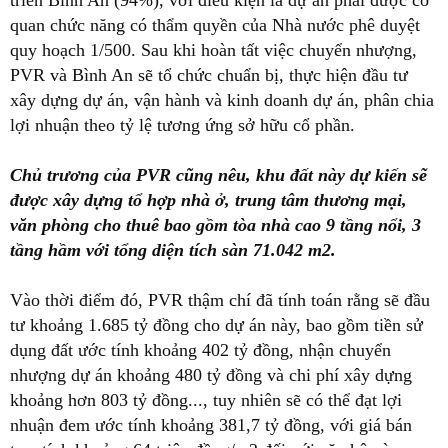
triển Bình An (94%), với điều kiện là dự án phải được cơ
quan chức năng có thẩm quyền của Nhà nước phê duyệt
quy hoạch 1/500. Sau khi hoàn tất việc chuyển nhượng,
PVR và Bình An sẽ tổ chức chuẩn bị, thực hiện đầu tư
xây dựng dự án, vận hành và kinh doanh dự án, phân chia
lợi nhuận theo tỷ lệ tương ứng sở hữu cổ phần.
Chủ trương của PVR cũng nêu, khu đất này dự kiến sẽ
được xây dựng tổ hợp nhà ở, trung tâm thương mại,
văn phòng cho thuê bao gồm tòa nhà cao 9 tầng nổi, 3
tầng hầm với tổng diện tích sàn 71.042 m2.
Vào thời điểm đó, PVR thậm chí đã tính toán rằng sẽ đầu
tư khoảng 1.685 tỷ đồng cho dự án này, bao gồm tiền sử
dụng đất ước tính khoảng 402 tỷ đồng, nhận chuyển
nhượng dự án khoảng 480 tỷ đồng và chi phí xây dựng
khoảng hơn 803 tỷ đồng..., tuy nhiên sẽ có thể đạt lợi
nhuận đem ước tính khoảng 381,7 tỷ đồng, với giá bán