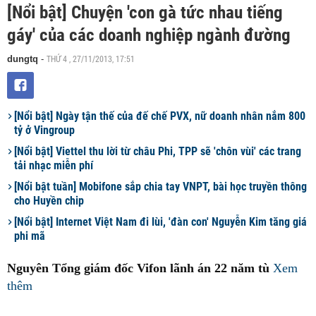
[Nổi bật] Chuyện 'con gà tức nhau tiếng
gáy' của các doanh nghiệp ngành đường
THỨ 4 , 27/11/2013, 17:51
dungtq
-
[Nổi bật] Ngày tận thế của đế chế PVX, nữ doanh nhân nắm 800
tỷ ở Vingroup
[Nổi bật] Viettel thu lời từ châu Phi, TPP sẽ 'chôn vùi' các trang
tải nhạc miễn phí
[Nổi bật tuần] Mobifone sắp chia tay VNPT, bài học truyền thông
cho Huyền chip
[Nổi bật] Internet Việt Nam đi lùi, 'đàn con' Nguyễn Kim tăng giá
phi mã
Nguyên Tổng giám đốc Vifon lãnh án 22 năm tù
Xem
thêm