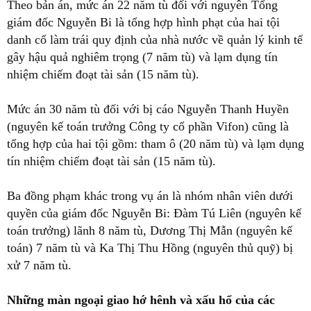
Theo bản án, mức án 22 năm tù đối với nguyên Tổng
giám đốc Nguyễn Bi là tổng hợp hình phạt của hai tội
danh cố làm trái quy định của nhà nước về quản lý kinh tế
gây hậu quả nghiêm trọng (7 năm tù) và lạm dụng tín
nhiệm chiếm đoạt tài sản (15 năm tù).
Mức án 30 năm tù đối với bị cáo Nguyễn Thanh Huyền
(nguyên kế toán trưởng Công ty cổ phần Vifon) cũng là
tổng hợp của hai tội gồm: tham ô (20 năm tù) và lạm dụng
tín nhiệm chiếm đoạt tài sản (15 năm tù).
Ba đồng phạm khác trong vụ án là nhóm nhân viên dưới
quyền của giám đốc Nguyễn Bi: Đàm Tú Liên (nguyên kế
toán trưởng) lãnh 8 năm tù, Dương Thị Mẫn (nguyên kế
toán) 7 năm tù và Ka Thị Thu Hồng (nguyên thủ quỹ) bị
xử 7 năm tù.
Những màn ngoại giao hớ hênh và xấu hổ của các