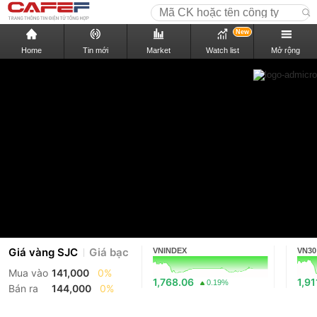
New
Home
Tin mới
Market
Watch list
Mở rộng
Giá vàng SJC
Giá bạc
VNINDEX
VN30
Mua vào
141,000
0%
1,768.06
1,91
0.19%
Bán ra
144,000
0%