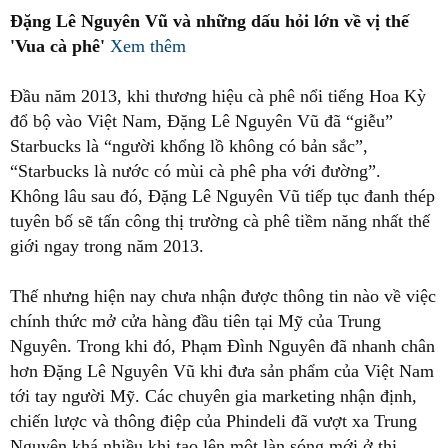
Đặng Lê Nguyên Vũ và những dấu hỏi lớn về vị thế
'Vua cà phê'
Xem thêm
Đầu năm 2013, khi thương hiệu cà phê nổi tiếng Hoa Kỳ
đổ bộ vào Việt Nam, Đặng Lê Nguyên Vũ đã “giễu”
Starbucks là “người khổng lồ không có bản sắc”,
“Starbucks là nước có mùi cà phê pha với đường”.
Không lâu sau đó, Đặng Lê Nguyên Vũ tiếp tục đanh thép
tuyên bố sẽ tấn công thị trường cà phê tiềm năng nhất thế
giới ngay trong năm 2013.
Thế nhưng hiện nay chưa nhận được thông tin nào về việc
chính thức mở cửa hàng đầu tiên tại Mỹ của Trung
Nguyên. Trong khi đó, Phạm Đình Nguyên đã nhanh chân
hơn Đặng Lê Nguyên Vũ khi đưa sản phẩm của Việt Nam
tới tay người Mỹ. Các chuyên gia marketing nhận định,
chiến lược và thông điệp của Phindeli đã vượt xa Trung
Nguyên khá nhiều khi tạo lên một làn sóng mới ở thị