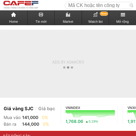
New
Home
Tin mới
Market
Watch list
Mở rộng
Giá vàng SJC
Giá bạc
VNINDEX
VN30
Mua vào
141,000
0%
1,768.06
1,91
0.19%
Bán ra
144,000
0%