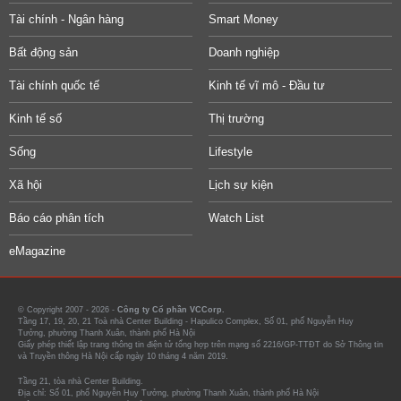
Tài chính - Ngân hàng
Smart Money
Bất động sản
Doanh nghiệp
Tài chính quốc tế
Kinh tế vĩ mô - Đầu tư
Kinh tế số
Thị trường
Sống
Lifestyle
Xã hội
Lịch sự kiện
Báo cáo phân tích
Watch List
eMagazine
© Copyright 2007 - 2026 -
Công ty Cổ phần VCCorp.
Tầng 17, 19, 20, 21 Toà nhà Center Building - Hapulico Complex, Số 01, phố Nguyễn Huy
Tưởng, phường Thanh Xuân, thành phố Hà Nội
Giấy phép thiết lập trang thông tin điện tử tổng hợp trên mạng số 2216/GP-TTĐT do Sở Thông tin
và Truyền thông Hà Nội cấp ngày 10 tháng 4 năm 2019.
Tầng 21, tòa nhà Center Building.
Địa chỉ: Số 01, phố Nguyễn Huy Tưởng, phường Thanh Xuân, thành phố Hà Nội