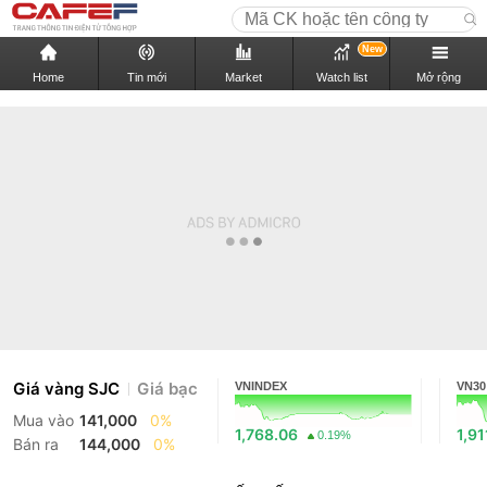
New
Home
Tin mới
Market
Watch list
Mở rộng
Giá vàng SJC
Giá bạc
VNINDEX
VN30
Mua vào
141,000
0%
1,768.06
1,91
0.19%
Bán ra
144,000
0%