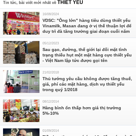
THIẾT YẾU
Tin tức, bài viết mới nhất về
16/08/2024
VDSC: "Ông lớn" hàng tiêu dùng thiết yếu
Vinamilk, Masan đang ở vị thế thuận lợi để
duy trì đà tăng trưởng giai đoạn cuối năm
05/12/2023
Sau gạo, đường, thế giới lại đối mặt tình
trạng thiếu hụt một mặt hàng cực thiết yếu
- Việt Nam lập tức được gọi tên
21/02/2018
Thủ tướng yêu cầu không được tăng thuế,
giá, phí các mặt hàng, dịch vụ thiết yếu
trong quý 1/2018
08/12/2014
Hàng bình ổn thấp hơn giá thị trường
5%-10%
01/09/2014