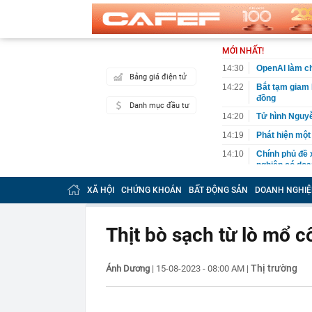
MỚI NHẤT!
14:30
OpenAI làm ch
Bảng giá điện tử
14:22
Bắt tạm giam 
đồng
Danh mục đầu tư
14:20
Tử hình Nguy
14:19
Phát hiện một
14:10
Chính phủ đề 
nghiệp có doa
14:09
Việt kiều 3 lầ
XÃ HỘI
CHỨNG KHOÁN
BẤT ĐỘNG SẢN
DOANH NGHIỆ
kinh doanh th
14:06
Bê bối đế chế
độc quyền, đối
Thịt bò sạch từ lò mổ 
14:04
TPHCM sửa kế 
14:01
Một người có 
Thị trường
Ánh Dương
|
15-08-2023 - 08:00 AM
|
mình
14:00
Công an có cả
chuyển khoản