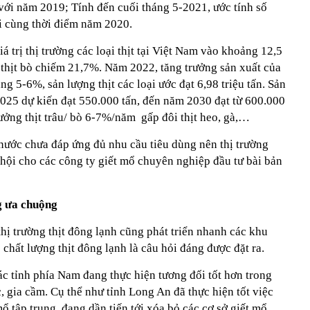
 với năm 2019; Tính đến cuối tháng 5-2021, ước tính số
i cùng thời điểm năm 2020.
á trị thị trường các loại thịt tại Việt Nam vào khoảng 12,5
thịt bò chiếm 21,7%. Năm 2022, tăng trưởng sản xuất của
 5-6%, sản lượng thịt các loại ước đạt 6,98 triệu tấn. Sản
2025 dự kiến đạt 550.000 tấn, đến năm 2030 đạt từ 600.000
ưởng thịt trâu/ bò 6-7%/năm gấp đôi thịt heo, gà,…
 nước chưa đáp ứng đủ nhu cầu tiêu dùng nên thị trường
 hội cho các công ty giết mổ chuyên nghiệp đầu tư bài bản
g ưa chuộng
 thị trường thịt đông lạnh cũng phát triển nhanh các khu
 chất lượng thịt đông lạnh là câu hỏi đáng được đặt ra.
c tỉnh phía Nam đang thực hiện tương đối tốt hơn trong
, gia cầm. Cụ thể như tỉnh Long An đã thực hiện tốt việc
ổ tập trung, đang dần tiến tới xóa bỏ các cơ sở giết mổ