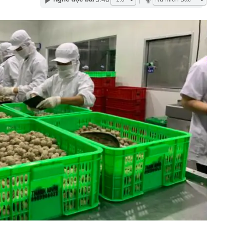
 siêu đập thủy điện lớn nhất thế giới, gấp 3 lần Tam
ng giềng Tây Nam lo ngại, lập tức ra đề nghị với Bắc
chuyển 1,1 tỷ đồng vào tài khoản của chính mình, người
ng an chặn giao dịch
” 1.450 tấn cùng nâng khung thép 125 tấn cho nhà hát
ơn 1,3 tỷ đồng
 tại của Việt Anh - Quỳnh Nga
ng nhiều gia đình thích đặt 1 lọ dầu gió trong nhà vệ
p nghẹt lực lượng Ukraine
 phép titan, Chủ tịch Tập đoàn Hưng Thịnh lãnh 10 năm tù
, phát hiện bí mật dưới mỏ đa kim loại vàng, bạc - thân
 thường hé lộ dư địa khai thác lớn
học tạo ra virus bằng AI