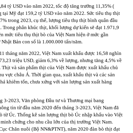
 9,84 tỷ USD vào năm 2022, tốc độ tăng trưởng 11,35% (
g tại Mỹ đạt 159,2 tỷ USD vào năm 2022. Sức tiêu thụ thịt
,7% trong 2023, cụ thể, lượng tiêu thụ thịt bình quân đầu
 Trong phân khúc thịt, khối lượng dự kiến sẽ đạt 1.971,9
ên mức tiêu thụ thịt bò của Việt Nam hiện ở mức gần
ở Nhật Bản con số là 1.000.000 tấn/năm.
 11 tháng năm 2022, Việt Nam xuất khẩu được 16,58 nghìn
giá 73,23 triệu USD, giảm 6,3% về lượng, nhưng tăng 4,5% về
. Thịt và sản phẩm thịt của Việt Nam được xuất khẩu chủ
hu vực châu Á. Thời gian qua, xuất khẩu thịt và các sản
khá khiêm tốn, chưa xứng với sản lượng sản xuất hàng
háng 3-2023, Văn phòng Đầu tư và Thương mại bang
hông tin từ đầu năm 2020 đến tháng 3-2023, Việt Nam đã
ò từ Úc. Thống kê sản lượng thịt bò Úc nhập khẩu vào Việt
minh chứng cho nhu cầu lớn của thị trường Việt Nam.
a Cục Chăn nuôi (Bộ NN&PTNT), năm 2020 đàn bò thịt đạt