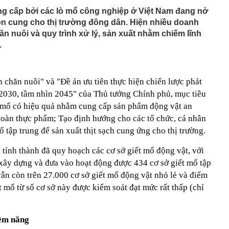
ng cấp bởi các lò mổ công nghiệp ở Việt Nam đang nở
ồn cung cho thị trường đông dân. Hiện nhiều doanh
hăn nuôi và quy trình xử lý, sản xuất nhằm chiếm lĩnh
.
n chăn nuôi" và "Đề án ưu tiên thực hiện chiến lược phát
-2030, tầm nhìn 2045" của Thủ tưởng Chính phủ, mục tiêu
t mổ có hiệu quả nhằm cung cấp sản phẩm động vật an
 toàn thực phẩm; Tạo định hướng cho các tổ chức, cá nhân
 tập trung để sản xuất thịt sạch cung ứng cho thị trường.
tỉnh thành đã quy hoạch các cơ sở giết mổ động vật, với
 xây dựng và đưa vào hoạt động được 434 cơ sở giết mổ tập
vẫn còn trên 27.000 cơ sở giết mổ động vật nhỏ lẻ và điểm
t mổ từ số cơ sở này được kiểm soát đạt mức rất thấp (chỉ
iềm năng