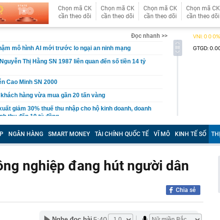
Chọn mã CK
Chọn mã CK
Chọn mã CK
Chọn mã CK
cần theo dõi
cần theo dõi
cần theo dõi
cần theo dõi
Đọc nhanh >>
ậm mô hình AI mới trước lo ngại an ninh mạng
Nguyễn Thị Hằng SN 1987 liên quan đến số tiền 14 tỷ
ễn Cao Minh SN 2000
 khách hàng vừa mua gần 20 tấn vàng
xuất giảm 30% thuế thu nhập cho hộ kinh doanh, doanh
nh thu đến 10 tỷ đồng
n lọt top đẹp nhất thế giới: Về Việt Nam làm Á hậu là phụ,
P
NGÂN HÀNG
SMART MONEY
TÀI CHÍNH QUỐC TẾ
VĨ MÔ
KINH TẾ SỐ
TH
ứ này là chính
 du lịch lớn nhất Trung Quốc: Ép khách sạn ký hợp đồng
 tác không thể tự quyết định giá
công nghiệp đang hút người dân
hoạch đấu giá 8 lô đất tại Khu đô thị mới Thủ Thiêm
3 thói quen này chứng tỏ họ đang sống giả tạo với chính
Chia sẻ
nh báo quan trọng đến người thường xuyên nhận tiền
5:40
Nghe đọc bài