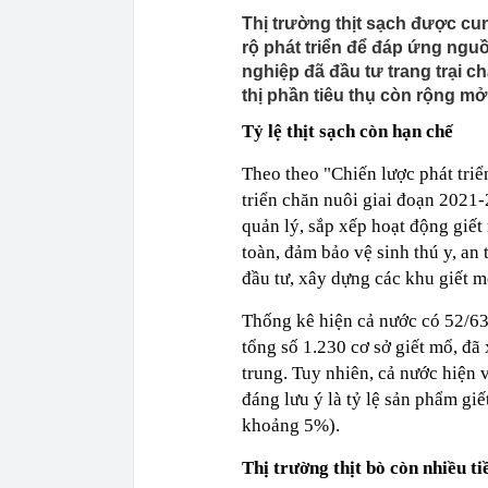
Thị trường thịt sạch được cu
rộ phát triển để đáp ứng ngu
nghiệp đã đầu tư trang trại c
thị phần tiêu thụ còn rộng mở
Tỷ lệ thịt sạch còn hạn chế
Theo theo "Chiến lược phát triể
triển chăn nuôi giai đoạn 2021
quản lý, sắp xếp hoạt động giế
toàn, đảm bảo vệ sinh thú y, an
đầu tư, xây dựng các khu giết mổ
Thống kê hiện cả nước có 52/63 
tổng số 1.230 cơ sở giết mổ, đã
trung. Tuy nhiên, cả nước hiện 
đáng lưu ý là tỷ lệ sản phẩm giế
khoảng 5%).
Thị trường thịt
bò
còn nhiều t