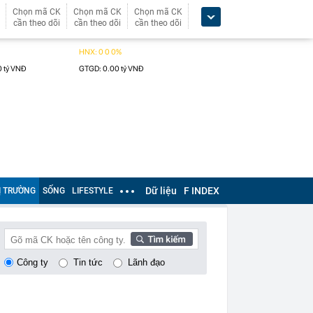
Chọn mã CK
Chọn mã CK
Chọn mã CK
cần theo dõi
cần theo dõi
cần theo dõi
Dữ liệu
F INDEX
Ị TRƯỜNG
SỐNG
LIFESTYLE
Công ty
Tin tức
Lãnh đạo