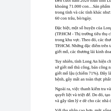
Đến cuối năm 2020 toàn tỉnh L
khoảng 71.000 con…Sản phẩm độ
trong tỉnh và các tỉnh khác như
60 con trâu, bò/ngày.
Đặc biệt, một số huyện của Lo
(TP.HCM - Thị trường tiêu thụ c
trong khu vực. Theo đó, các thư
TP.HCM. Những đặc điểm trên tạ
giết mổ, các thương lái kinh do
Tuy nhiên, tỉnh Long An hiện chỉ
sở giết mổ thủ công, bán công n
giết mổ lậu (chiếm 71%). Đây là
bệnh, gây mất an toàn thực phẩ
Ngoài ra, việc thanh kiểm tra và
quyết liệt và triệt để. Do đó, t
và gây tâm lý e dè cho các nhà 
Với thu nhập cao hơn, mức sống