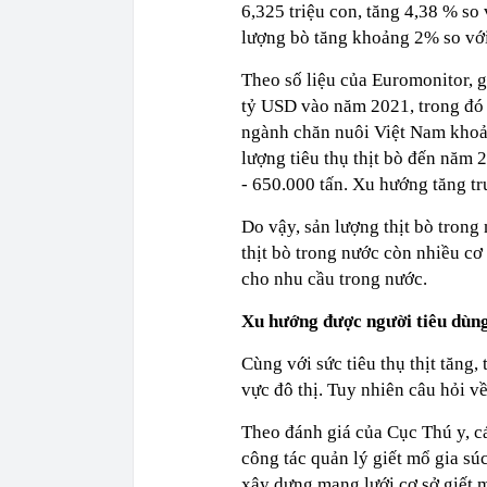
6,325 triệu con, tăng 4,38 % so
lượng bò tăng khoảng 2% so vớ
Theo số liệu của Euromonitor, gi
tỷ USD vào năm 2021, trong đó 
ngành chăn nuôi Việt Nam khoảng
lượng tiêu thụ thịt bò đến năm 
- 650.000 tấn. Xu hướng tăng tr
Do vậy, sản lượng thịt bò trong
thịt bò trong nước còn nhiều cơ
cho nhu cầu trong nước.
Xu hướng được người tiêu dùn
Cùng với sức tiêu thụ thịt tăng,
vực đô thị. Tuy nhiên câu hỏi về
Theo đánh giá của Cục Thú y, cá
công tác quản lý giết mổ gia súc
xây dựng mạng lưới cơ sở giết m