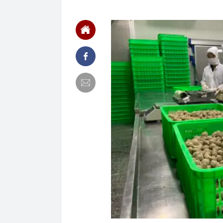
13:40
Trung Quốc xây
Hiệp: Nước lá
Kinh
13:40
Ra ngân hàng 
đàn ông bị cô
13:36
Hai “siêu cẩu
APEC
13:36
Grab bị phạt h
13:35
Tình hình hiện
13:17
Vì sao ngày cà
sinh?
13:17
Chiến lược bó
13:08
Khai thác trái
13:01
Khoan thăm dò
quặng dày bất
13:00
Các nhà khoa 