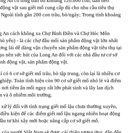
ong An có tổng đàn bò khoảng 120.000 con; đàn heo
ng vật sau giết mổ cung cấp đủ cho nhu cầu tiêu thụ
: Ngoài tỉnh gần 200 con trâu, bò/ngày; Trong tỉnh khoảng
ng An cách không xa Chợ Bình Điền và Chợ Hóc Môn
hủ yếu) - là các chợ đầu mối sản phẩm động vật lớn nhất
ơng lái dễ dàng vận chuyển sản phẩm động vật tiêu thụ tại
o nên sức hút của Long An đối với các nhà đầu tư cơ sở
anh động vật, sản phẩm động vật.
 có 6 cơ sở giết mổ trâu, bò tập trung, còn lại là nhiều cơ
ghiệp. Toàn tỉnh hiện còn 90 cơ sở giết mổ nhỏ lẻ và điểm
 nơi tiềm ẩn mối nguy rất lớn phát sinh và lây lan dịch
m và ô nhiễm môi trường.
 xử lý đối với tình trạng giết mổ lậu chưa thường xuyên,
ạo điều kiện để các điểm giết mổ lậu ngang nhiên hoạt động
đầu tư khi xây mới hoặc nâng cấp cơ sở giết mổ.
 của người Việt Nam sẽ được cải thiện tương ứng, dẫn đến