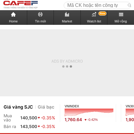
New
Home
Tin mới
Market
Watch list
Mở rộng
Giá vàng SJC
Giá bạc
VNINDEX
VN30
Mua
140,500
-0.35%
1,760.64
1,9
vào
-0.42%
Bán ra
143,500
-0.35%