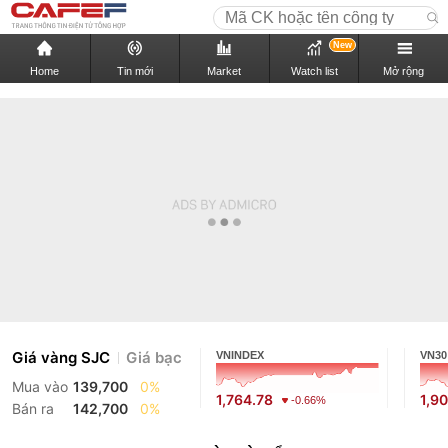
New
Home
Tin mới
Market
Watch list
Mở rộng
Giá vàng SJC
Giá bạc
VNINDEX
VN30
Mua vào
139,700
0%
1,764.78
1,9
-0.66%
Bán ra
142,700
0%