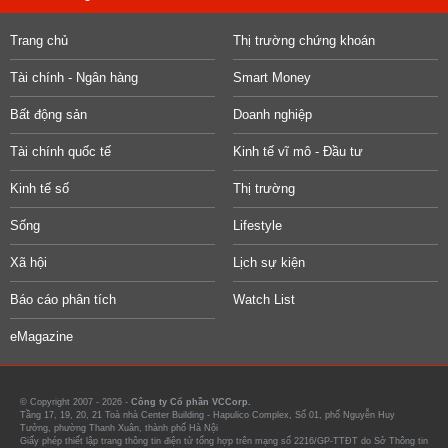
Trang chủ
Thị trường chứng khoán
Tài chính - Ngân hàng
Smart Money
Bất động sản
Doanh nghiệp
Tài chính quốc tế
Kinh tế vĩ mô - Đầu tư
Kinh tế số
Thị trường
Sống
Lifestyle
Xã hội
Lịch sự kiện
Báo cáo phân tích
Watch List
eMagazine
© Copyright 2007 - 2026 -
Công ty Cổ phần VCCorp.
Tầng 17, 19, 20, 21 Toà nhà Center Building - Hapulico Complex, Số 01, phố Nguyễn Huy
Tưởng, phường Thanh Xuân, thành phố Hà Nội
Giấy phép thiết lập trang thông tin điện tử tổng hợp trên mạng số 2216/GP-TTĐT do Sở Thông tin