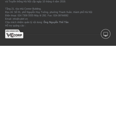
và Truyền thông Hà Nội cấp ngày 10 tháng 4 năm 2019.
Tầng 21, tòa nhà Center Building.
Địa chỉ: Số 01, phố Nguyễn Huy Tưởng, phường Thanh Xuân, thành phố Hà Nội
Điện thoại: 024 7309 5555 Máy lẻ 292. Fax: 024-39744082
Email: info@cafef.vn
Chịu trách nhiệm quản lý nội dung:
Ông Nguyễn Thế Tân
Hỗ trợ quảng cáo :