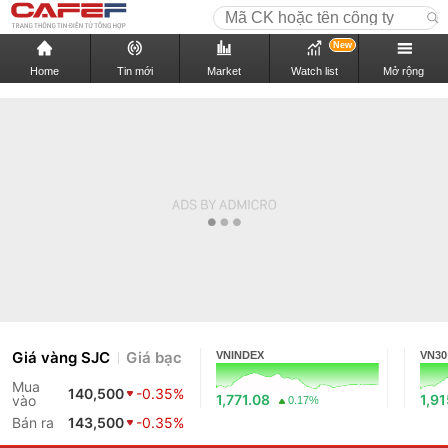
New
Home
Tin mới
Market
Watch list
Mở rộng
Giá vàng SJC
Giá bạc
VNINDEX
VN30
Mua
140,500
-0.35%
1,771.08
1,91
vào
0.17%
Bán ra
143,500
-0.35%