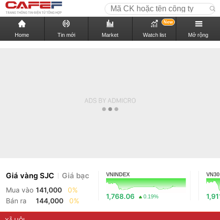
New
Home
Tin mới
Market
Watch list
Mở rộng
Giá vàng SJC
Giá bạc
VNINDEX
VN30
Mua vào
141,000
0%
1,768.06
1,91
0.19%
Bán ra
144,000
0%