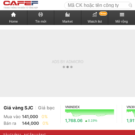
New
Home
Tin mới
Market
Watch list
Mở rộng
Giá vàng SJC
Giá bạc
VNINDEX
VN30
Mua vào
141,000
0%
1,768.06
1,91
0.19%
Bán ra
144,000
0%