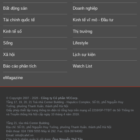
Bất động sản
Doanh nghiệp
Tài chính quốc tế
Kinh tế vĩ mô - Đầu tư
Kinh tế số
Thị trường
Sống
Lifestyle
Xã hội
Lịch sự kiện
Báo cáo phân tích
Watch List
eMagazine
© Copyright 2007 - 2026 -
Công ty Cổ phần VCCorp.
Tầng 17, 19, 20, 21 Toà nhà Center Building - Hapulico Complex, Số 01, phố Nguyễn Huy
Tưởng, phường Thanh Xuân, thành phố Hà Nội
Giấy phép thiết lập trang thông tin điện tử tổng hợp trên mạng số 2216/GP-TTĐT do Sở Thông tin
và Truyền thông Hà Nội cấp ngày 10 tháng 4 năm 2019.
Tầng 21, tòa nhà Center Building.
Địa chỉ: Số 01, phố Nguyễn Huy Tưởng, phường Thanh Xuân, thành phố Hà Nội
Điện thoại: 024 7309 5555 Máy lẻ 292. Fax: 024-39744082
Email: info@cafef.vn
Chịu trách nhiệm quản lý nội dung:
Ông Nguyễn Thế Tân