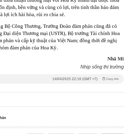
n thoả thuận thương mại với Hoa Kỳ nhằm đạt được thỏa
n định, bền vững và cùng có lợi, trên tinh thần bảo đảm
à lợi ích hài hòa, rủi ro chia sẻ.
ởng Bộ Công Thương, Trưởng Đoàn đàm phán cũng đã có
g Đại diện Thương mại (USTR), Bộ trưởng Tài chính Hoa
 phán và cấp kỹ thuật của Việt Nam; đồng thời đề nghị
nhóm đàm phán của Hoa Kỳ.
Nhã Mi
Nhịp sống thị trường
14/04/2025 22:16 (GMT +7)
Copy link
hán