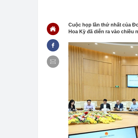
USD năm 202
00:04
Cựu vương ngà
tăng từ 0 lên 
00:04
Đúng 15 ngày 
Cuộc họp lần thứ nhất của Đ
trọng
Hoa Kỳ đã diễn ra vào chiều n
00:03
Vietcap gọi t
00:03
Trung Quốc tu
giới siêu giàu
00:02
Một cổ phiếu H
quý 2 đột biến
00:02
Vinpearl cần 
đến từ đâu?
00:02
Agriseco gọi 
00:01
Không chỉ lãi 
ngay sau khi 
Gòn?
00:01
Công ty may c
Nhận trẻ từ 12
00:01
“Gà đẻ trứng
năm nay, lợi 