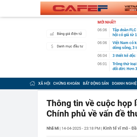
MỚI NHẤT!
06:06
Tập đoàn FLC 
Bảng giá điện tử
hội có giá từ 
06:06
Việt Nam có k
Danh mục đầu tư
dòng sông, 3 
06:04
3 thiết kế độc
06:01
Trồng thử loại
đổi đời: Hơn 
05:34
Vì sao ăn ch
XÃ HỘI
CHỨNG KHOÁN
BẤT ĐỘNG SẢN
DOANH NGHIỆ
00:40
Việt Nam có 1
năm: Từng chi 
nước, được tạ
Thông tin về cuộc họp 
00:37
Việt Nam có đ
quyên đẹp bậc
Chính phủ về vấn đề th
00:27
Khởi tố 7 cán
00:26
Chữ ký của nữ
Kinh tế vĩ mô - Đầ
Nhã Mi
|
14-04-2025 - 23:18 PM
|
00:07
Honda lỗ 10 t