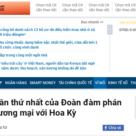
Chọn mã CK
Chọn mã CK
Chọn mã CK
Chọn mã CK
cần theo dõi
cần theo dõi
cần theo dõi
cần theo dõi
Đọc nhanh >>
công bố danh sách 13 hồ sơ đủ điều kiện mua nhà ở xã
19 triệu đồng/m²
hu rừng thuộc dạng hiếm bậc nhất thế giới, chia đôi bởi 1
tổ chức cùng vinh danh
 lập trong cùng một ngôi nhà
 ‘siêu trái cây' ở Việt Nam, người dân tại Kenya bất ngờ
3 năm được thu hoạch, sản lượng không đủ để bán
uối xong KHÔNG NÊN vứt vỏ?
P
NGÂN HÀNG
SMART MONEY
TÀI CHÍNH QUỐC TẾ
VĨ MÔ
KINH TẾ SỐ
TH
 bệnh viện đạt doanh thu gần 1.000 tỷ đồng chỉ trong nửa
gần 200 tỷ đưa công nghệ tiên tiến nhất thế giới về
p chí Mỹ vinh danh
lần thứ nhất của Đoàn đàm phán
ỉnh núi ít người biết cao hơn 3.000 m: Sở hữu rừng đỗ
 nhất Tây Bắc, mùa đông phủ băng giá trắng xóa
ương mại với Hoa Kỳ
 bộ trạm y tế ở Đắk Lắk
 Chủ tịch xinh đẹp sinh năm 1999 ra sao?
u tư
Chia sẻ
ỷ USD từ xe điện năm 2025-2026, ước tính lỗ thêm 3,3 tỷ