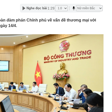
6-2027
nh thép lỗ lũy kế hơn 3.800 tỷ, khoản phải trả nhóm Vin
1:29
Nghe đọc bài
1.424 tỷ đồng
nữa, chứng khoán Việt Nam đón một thông tin quan
oàn đàm phán Chính phủ về vấn đề thương mại với
gày 14/4.
ên 29 cổ phiếu có thể đón dòng vốn tỷ USD sau nâng hạng
yên bố áp thuế 20% với tài sản uỷ thác ở nước ngoài,
 'nháo nhào' tìm cách nộp tiền
OSE "bốc đầu" kịch trần 5 phiên liên tiếp sau khi báo lãi
thu hơn 9.200 tỷ đồng trong nửa cuối năm 2026: Động lực
tên 6 doanh nghiệp tăng trưởng, định giá hợp lý
lớn từ cho vay, vì đâu Vietcombank có khoản lãi 2.900 tỷ
nắm trọn toà tháp 35 tầng đắc địa hàng đầu phường Sài
ó quỹ phúc lợi 174 tỷ đồng cho gần 1.700 nhân viên:
 tháng tuổi, miễn học phí, hỗ trợ nửa tiền ăn
 vàng” của MWG có thể mở hơn 1.000 cửa hàng trong
nhuận nhiều khả năng vượt kế hoạch