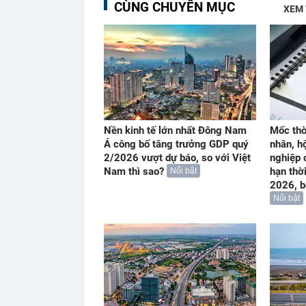
CÙNG CHUYÊN MỤC
XEM
Nền kinh tế lớn nhất Đông Nam
Mốc thờ
Á công bố tăng trưởng GDP quý
nhân, h
2/2026 vượt dự báo, so với Việt
nghiệp 
Nam thì sao?
hạn thờ
Nổi bật
2026, b
Nổi bật