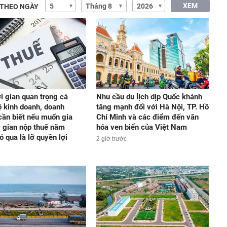
XEM
 THEO NGÀY
i gian quan trọng cá
Nhu cầu du lịch dịp Quốc khánh
ộ kinh doanh, doanh
tăng mạnh đối với Hà Nội, TP. Hồ
cần biết nếu muốn gia
Chí Minh và các điểm đến văn
i gian nộp thuế năm
hóa ven biển của Việt Nam
ỏ qua là lỡ quyền lợi
2 giờ trước