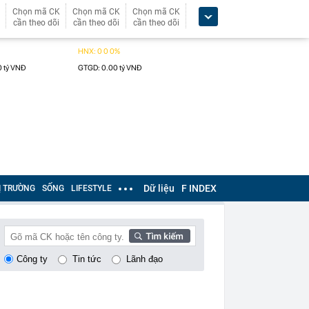
Chọn mã CK
Chọn mã CK
Chọn mã CK
cần theo dõi
cần theo dõi
cần theo dõi
Dữ liệu
F INDEX
Ị TRƯỜNG
SỐNG
LIFESTYLE
Công ty
Tin tức
Lãnh đạo