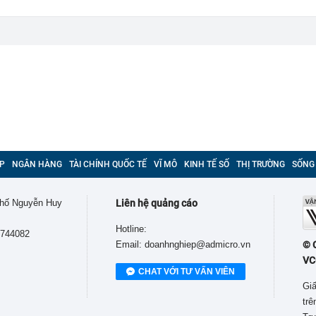
P
NGÂN HÀNG
TÀI CHÍNH QUỐC TẾ
VĨ MÔ
KINH TẾ SỐ
THỊ TRƯỜNG
SỐNG
 phố Nguyễn Huy
Liên hệ quảng cáo
Hotline:
9744082
Email: doanhnghiep@admicro.vn
© 
VC
CHAT VỚI TƯ VẤN VIÊN
Giấ
tr