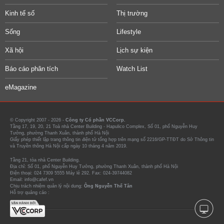
Kinh tế số
Thị trường
Sống
Lifestyle
Xã hội
Lịch sự kiện
Báo cáo phân tích
Watch List
eMagazine
© Copyright 2007 - 2026 -
Công ty Cổ phần VCCorp.
Tầng 17, 19, 20, 21 Toà nhà Center Building - Hapulico Complex, Số 01, phố Nguyễn Huy
Tưởng, phường Thanh Xuân, thành phố Hà Nội
Giấy phép thiết lập trang thông tin điện tử tổng hợp trên mạng số 2216/GP-TTĐT do Sở Thông tin
và Truyền thông Hà Nội cấp ngày 10 tháng 4 năm 2019.
Tầng 21, tòa nhà Center Building.
Địa chỉ: Số 01, phố Nguyễn Huy Tưởng, phường Thanh Xuân, thành phố Hà Nội
Điện thoại: 024 7309 5555 Máy lẻ 292. Fax: 024-39744082
Email: info@cafef.vn
Chịu trách nhiệm quản lý nội dung:
Ông Nguyễn Thế Tân
Hỗ trợ quảng cáo :