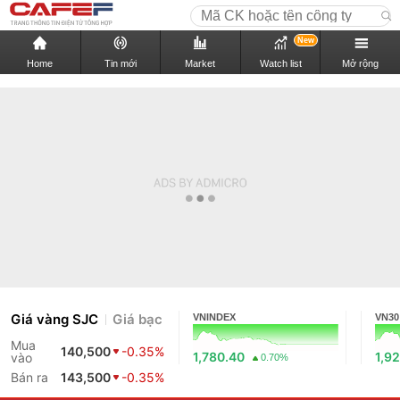
New
Home
Tin mới
Market
Watch list
Mở rộng
Giá vàng SJC
Giá bạc
VNINDEX
VN30
Mua
140,500
-0.35%
1,780.40
1,9
vào
0.70%
Bán ra
143,500
-0.35%