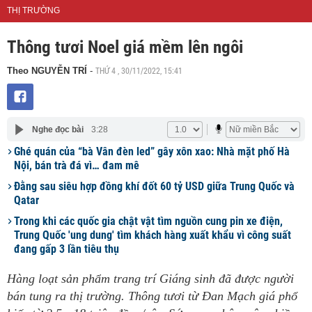
THỊ TRƯỜNG
Thông tươi Noel giá mềm lên ngôi
THỨ 4 , 30/11/2022, 15:41
Theo NGUYỄN TRÍ
-
Nghe đọc bài
3:28
Ghé quán của “bà Vân đèn led” gây xôn xao: Nhà mặt phố Hà
Nội, bán trà đá vì… đam mê
Đằng sau siêu hợp đồng khí đốt 60 tỷ USD giữa Trung Quốc và
Qatar
Trong khi các quốc gia chật vật tìm nguồn cung pin xe điện,
Trung Quốc 'ung dung' tìm khách hàng xuất khẩu vì công suất
đang gấp 3 lần tiêu thụ
Hàng loạt sản phẩm trang trí Giáng sinh đã được người
bán tung ra thị trường. Thông tươi từ Đan Mạch giá phổ