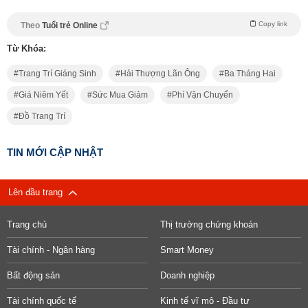
Copy link
Theo
Tuổi trẻ Online
Từ Khóa:
Trang Trí Giáng Sinh
Hải Thượng Lãn Ông
Ba Tháng Hai
Giá Niêm Yết
Sức Mua Giảm
Phí Vận Chuyển
Đồ Trang Trí
TIN MỚI CẬP NHẬT
Lên đầu trang
Trang chủ
Thị trường chứng khoán
Tài chính - Ngân hàng
Smart Money
Bất động sản
Doanh nghiệp
Tài chính quốc tế
Kinh tế vĩ mô - Đầu tư