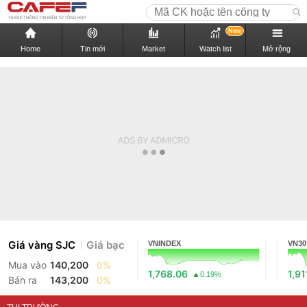
New
Home
Tin mới
Market
Watch list
Mở rộng
Giá vàng SJC
Giá bạc
VNINDEX
VN30
Mua vào
140,200
0%
1,768.06
1,91
0.19%
Bán ra
143,200
0%