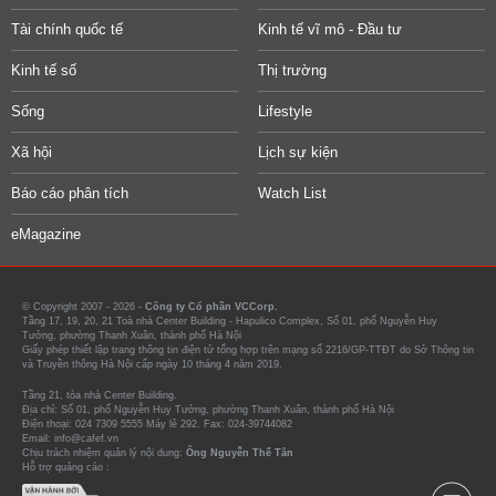
Tài chính quốc tế
Kinh tế vĩ mô - Đầu tư
Kinh tế số
Thị trường
Sống
Lifestyle
Xã hội
Lịch sự kiện
Báo cáo phân tích
Watch List
eMagazine
© Copyright 2007 - 2026 -
Công ty Cổ phần VCCorp.
Tầng 17, 19, 20, 21 Toà nhà Center Building - Hapulico Complex, Số 01, phố Nguyễn Huy
Tưởng, phường Thanh Xuân, thành phố Hà Nội
Giấy phép thiết lập trang thông tin điện tử tổng hợp trên mạng số 2216/GP-TTĐT do Sở Thông tin
và Truyền thông Hà Nội cấp ngày 10 tháng 4 năm 2019.
Tầng 21, tòa nhà Center Building.
Địa chỉ: Số 01, phố Nguyễn Huy Tưởng, phường Thanh Xuân, thành phố Hà Nội
Điện thoại: 024 7309 5555 Máy lẻ 292. Fax: 024-39744082
Email: info@cafef.vn
Chịu trách nhiệm quản lý nội dung:
Ông Nguyễn Thế Tân
Hỗ trợ quảng cáo :