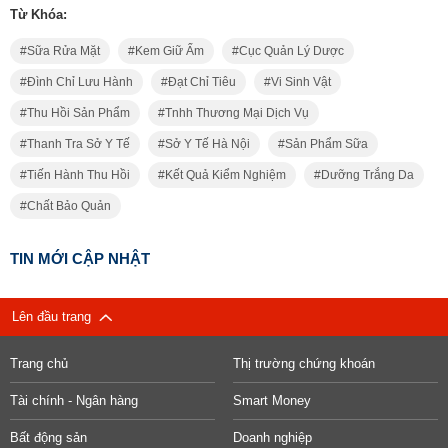
Từ Khóa:
Sữa Rửa Mặt
Kem Giữ Ẩm
Cục Quản Lý Dược
Đình Chỉ Lưu Hành
Đạt Chỉ Tiêu
Vi Sinh Vật
Thu Hồi Sản Phẩm
Tnhh Thương Mại Dịch Vụ
Thanh Tra Sở Y Tế
Sở Y Tế Hà Nội
Sản Phẩm Sữa
Tiến Hành Thu Hồi
Kết Quả Kiểm Nghiệm
Dưỡng Trắng Da
Chất Bảo Quản
TIN MỚI CẬP NHẬT
Lên đầu trang
Trang chủ
Thị trường chứng khoán
Tài chính - Ngân hàng
Smart Money
Bất động sản
Doanh nghiệp