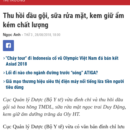
THỊ TRƯỜNG
Thu hồi dầu gội, sữa rửa mặt, kem giữ ẩm
kém chất lượng
THỨ 3 , 28/08/2018, 18:00
Ngọc Anh
-
"Cháy tour" đi Indonesia cổ vũ Olympic Việt Nam đá bán kết
Asiad 2018
Lối đi nào cho ngành đường trước “sóng” ATIGA?
Giả mạo thương hiệu siêu thị điện máy nổi tiếng lừa tiền người
tiêu dùng
Cục Quản lý Dược (Bộ Y tế) vừa đình chỉ và thu hồi dầu
gội sả hoa hồng TMDL, sữa rửa mặt ngọc trai Duy Đặng,
kem giữ ẩm dưỡng trắng da Oly HT.
Cục Quản lý Dược (Bộ Y tế) vừa có văn bản đình chỉ lưu