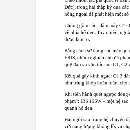
Theo nhóm tác giả quốc tế dẫn 
Đức), trong hai thập kỷ qua các
hồng ngoại để phát hiện một số
Chúng gồm các "đám mây G" - G1
về phía hố đen. Tuy nhiên, ngu
được làm rõ.
Bằng cách sử dụng các máy quan
ERIS, nhóm nghiên cứu đã phân 
quỹ đạo và vận tốc của G1, G2 
Kết quả gây kinh ngạc: Cả 3 đá
như trùng khớp hoàn toàn, cho 
Khi tiến hành quét ngược dòng 
phạm": IRS 16SW – một hệ sao đ
quanh hố đen.
Hai ngôi sao trong hệ chuyển đ
với năng lượng khổng lồ, va ch