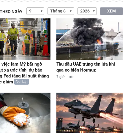
XEM
 THEO NGÀY
 việc làm Mỹ bất ngờ
Tàu dầu UAE trúng tên lửa khi
ụt xa ước tính, dự báo
qua eo biển Hormuz
g Fed tăng lãi suất tháng
7 giờ trước
ức giảm
Nổi bật