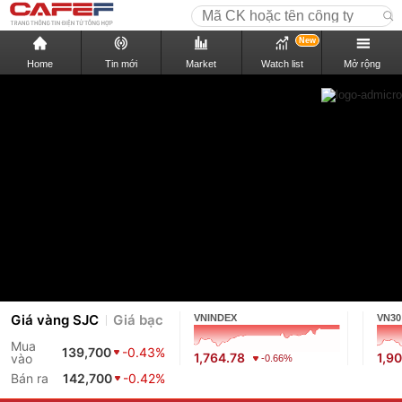
New
Home
Tin mới
Market
Watch list
Mở rộng
Giá vàng SJC
Giá bạc
VNINDEX
VN30
Mua
139,700
-0.43%
1,764.78
1,9
vào
-0.66%
Bán ra
142,700
-0.42%