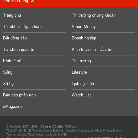
Lên đầu trang
Trang chủ
Thị trường chứng khoán
Tài chính - Ngân hàng
Smart Money
Bất động sản
Doanh nghiệp
Tài chính quốc tế
Kinh tế vĩ mô - Đầu tư
Kinh tế số
Thị trường
Sống
Lifestyle
Xã hội
Lịch sự kiện
Báo cáo phân tích
Watch List
eMagazine
© Copyright 2007 - 2026 -
Công ty Cổ phần VCCorp.
Tầng 17, 19, 20, 21 Toà nhà Center Building - Hapulico Complex, Số 01, phố Nguyễn Huy
Tưởng, phường Thanh Xuân, thành phố Hà Nội