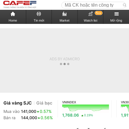
New
Home
Tin mới
Market
Watch list
Mở rộng
Giá vàng SJC
Giá bạc
VNINDEX
VN30
Mua vào
141,000
0.57%
1,768.06
1,91
0.19%
Bán ra
144,000
0.56%