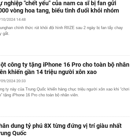
ự nghiệp "chết yểu" của nam ca sĩ bị fan gửi
000 vòng hoa tang, biểu tình đuổi khỏi nhóm
/10/2024 14:48
unghan chính thức rút khỏi đội hình RIIZE sau 2 ngày bị fan tẩy chay
y gắt.
ột công ty tặng iPhone 16 Pro cho toàn bộ nhân
iên khiến gần 14 triệu người xôn xao
/09/2024 20:33
ng ty này của Trung Quốc khiến hàng chục triệu người xôn xao khi “chơi
n” tặng iPhone 16 Pro cho toàn bộ nhân viên.
hân dung tỷ phú 8X từng đứng vị trí giàu nhất
rung Quốc