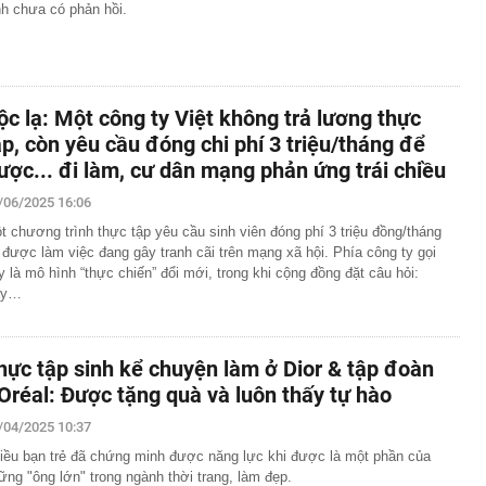
nh chưa có phản hồi.
ộc lạ: Một công ty Việt không trả lương thực
ập, còn yêu cầu đóng chi phí 3 triệu/tháng để
ược... đi làm, cư dân mạng phản ứng trái chiều
/06/2025 16:06
t chương trình thực tập yêu cầu sinh viên đóng phí 3 triệu đồng/tháng
 được làm việc đang gây tranh cãi trên mạng xã hội. Phía công ty gọi
y là mô hình “thực chiến” đổi mới, trong khi cộng đồng đặt câu hỏi:
ây…
hực tập sinh kể chuyện làm ở Dior & tập đoàn
’Oréal: Được tặng quà và luôn thấy tự hào
/04/2025 10:37
iều bạn trẻ đã chứng minh được năng lực khi được là một phần của
ững "ông lớn" trong ngành thời trang, làm đẹp.