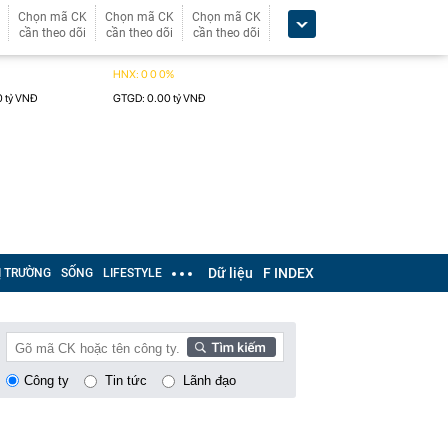
Chọn mã CK
Chọn mã CK
Chọn mã CK
cần theo dõi
cần theo dõi
cần theo dõi
Dữ liệu
F INDEX
Ị TRƯỜNG
SỐNG
LIFESTYLE
Công ty
Tin tức
Lãnh đạo