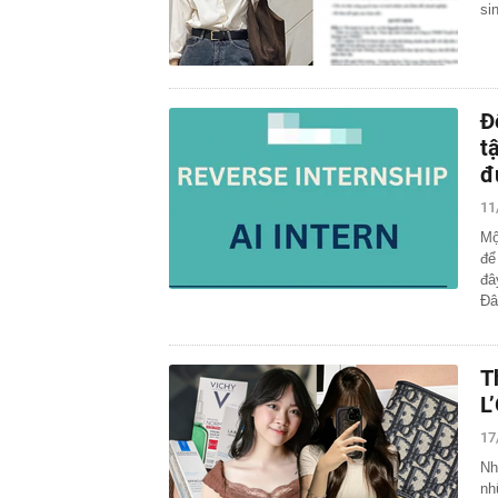
si
Đ
t
đ
11
Mộ
để
đâ
Đ
T
L
17
Nh
nh