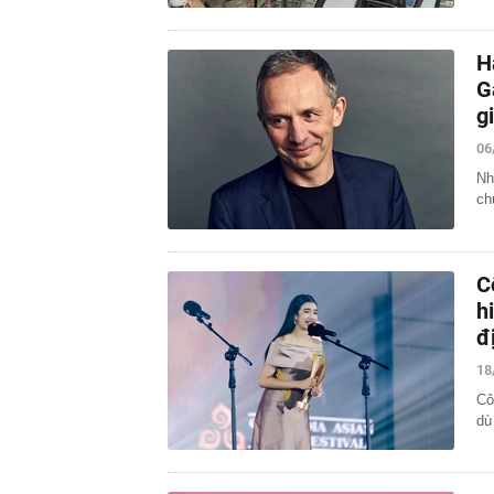
H
G
g
06
Nh
ch
C
h
đ
18
Cô
dù