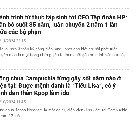
ành trình từ thực tập sinh tới CEO Tập đoàn HP:
ắn bó suốt 35 năm, luân chuyển 2 năm 1 lần
iữa các bộ phận
/11/2024 22:15
ìn lại hơn 3 thập kỷ cống hiến, ông Lores cho biết cơ hội phát triển
uyên môn là một trong những yếu tố then chốt gắn bó mình với nơi này.
ông chúa Campuchia từng gây sốt năm nào ở
iện tại: Được mệnh danh là “Tiểu Lisa”, có ý
ịnh dấn thân Kpop làm idol
/10/2024 11:45
ng chúa Jenna Norodom là một ca sĩ, diễn viên đình đám tại Campuchia
 mới 12 tuổi.