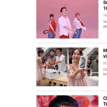
S
1
14
Se
ga
M
v
27
Cô
lớ
C
T