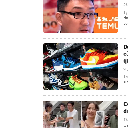
26
Tỷ
Ho
vừ
Đ
c
q
20
Tr
sự
C
đ
17
Mộ