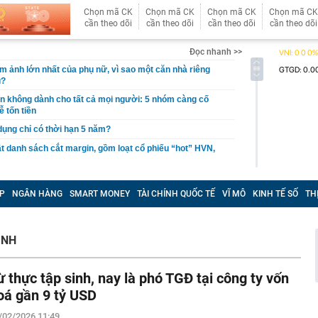
Chọn mã CK
Chọn mã CK
Chọn mã CK
Chọn mã CK
cần theo dõi
cần theo dõi
cần theo dõi
cần theo dõi
Đọc nhanh >>
ám ảnh lớn nhất của phụ nữ, vì sao một căn nhà riêng
u?
giản không dành cho tất cả mọi người: 5 nhóm càng cố
ễ tốn tiền
 dụng chỉ có thời hạn 5 năm?
 danh sách cắt margin, gồm loạt cổ phiếu “hot” HVN,
gờ trở lại, khối ngoại tung 2.200 tỷ đồng mua ròng cổ
m chỉ trong 5 phiên
P
NGÂN HÀNG
SMART MONEY
TÀI CHÍNH QUỐC TẾ
VĨ MÔ
KINH TẾ SỐ
TH
iệp thép với 2.700 lao động đang nợ Trung Quốc gần 1,3
an trọng đang trở lại trên thị trường chứng khoán
INH
 50 tuổi ăn cà tím mỗi ngày để chữa tiểu đường, 3 tháng
: "Ông ăn gì thế?"
ừ thực tập sinh, nay là phó TGĐ tại công ty vốn
 bán biệt thự 9 phòng ngủ ở TP.HCM giá gốc 600 tỷ, giảm
oá gần 9 tỷ USD
/02/2026 11:49
ng bố phim Tết 2027, nghe tên ai cũng quả quyết “chắc