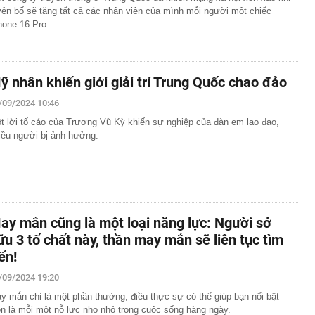
yên bố sẽ tặng tất cả các nhân viên của mình mỗi người một chiếc
hone 16 Pro.
ỹ nhân khiến giới giải trí Trung Quốc chao đảo
/09/2024 10:46
t lời tố cáo của Trương Vũ Kỳ khiến sự nghiệp của đàn em lao đao,
iều người bị ảnh hưởng.
ay mắn cũng là một loại năng lực: Người sở
ữu 3 tố chất này, thần may mắn sẽ liên tục tìm
ến!
/09/2024 19:20
y mắn chỉ là một phần thưởng, điều thực sự có thể giúp bạn nổi bật
ôn là mỗi một nỗ lực nho nhỏ trong cuộc sống hàng ngày.