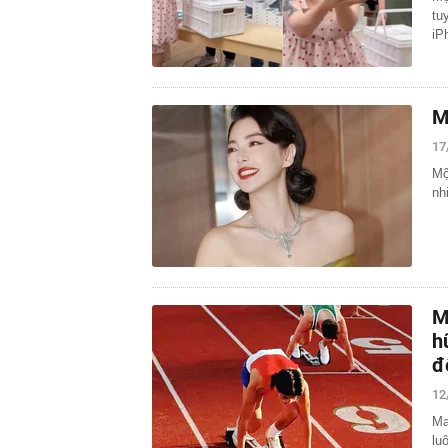
tu
iP
M
17
Mộ
nh
M
h
đ
12
Ma
lu