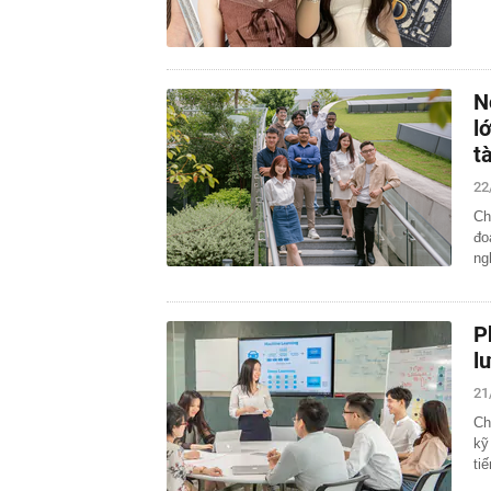
N
l
t
22
Ch
đo
ng
P
l
21
Ch
kỹ
ti