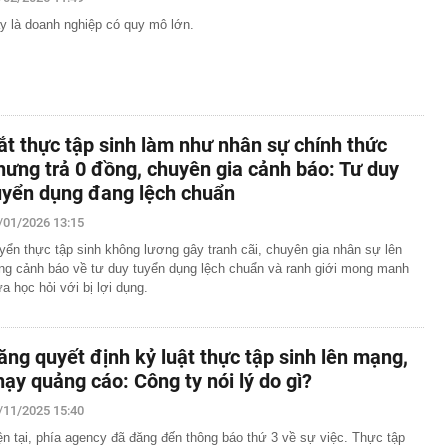
phẩm”
y là doanh nghiệp có quy mô lớn.
pple giấu kín suốt 15 năm trên iPhone
àng nhiều gia đình không còn phơi quần áo ở ban công?
 ngoài trời đang được dùng theo 1 cách rất khác
n thuộc có khả năng tích tụ kim loại nặng, người Việt
nguồn gốc trước khi sử dụng
ắt thực tập sinh làm như nhân sự chính thức
ịch đi học trở lại của học sinh 34 tỉnh, thành phố sau kỳ
hưng trả 0 đồng, chuyên gia cảnh báo: Tư duy
uyển dụng đang lệch chuẩn
Việt hầu như món nào cũng có hành lá?
g quà, 5 câu nói này đủ sức khiến mối quan hệ phụ
/01/2026 13:15
viên gắn bó khăng khít, con trẻ được hưởng lợi!
yển thực tập sinh không lương gây tranh cãi, chuyên gia nhân sự lên
ích Crimea, phá hủy hệ thống phòng không 15 triệu USD
ếng cảnh báo về tư duy tuyển dụng lệch chuẩn và ranh giới mong manh
ữa học hỏi với bị lợi dụng.
m đốc Nhà hát Chèo Quân đội mua ô tô tặng sinh nhật
m 12 tuổi
 29A "dính" gần 100 lần phạt nguội do chạy quá tốc độ quy
ăng quyết định kỷ luật thực tập sinh lên mạng,
háng 7/2026 vi phạm 21 lần
hạy quảng cáo: Công ty nói lý do gì?
ump bực bội vì lộ tin về kho đạn dược Mỹ
/11/2025 15:40
ện tại, phía agency đã đăng đến thông báo thứ 3 về sự việc. Thực tập