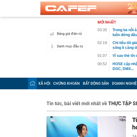
MỚI NHẤT!
03:35
Trong ba nỗi 
Bảng giá điện tử
luôn đứng đầ
02:19
Chi tiêu tối 
Danh mục đầu tư
sống ít càng d
01:07
Vì sao thẻ tín
00:52
HOSE cập nhật
DGC, DMX...
00:12
Tiền lớn bất n
phiếu Việt Na
XÃ HỘI
CHỨNG KHOÁN
BẤT ĐỘNG SẢN
DOANH NGHIỆ
00:05
Một doanh ngh
tỷ USD
00:04
Một yếu tố qu
Tin tức, bài viết mới nhất về
THỰC TẬP S
23:40
Người đàn ông
sau bác sĩ hỏi
T
23:34
Nam ca sĩ rao
h
còn 400 tỷ
24
23:28
Trấn Thành cô