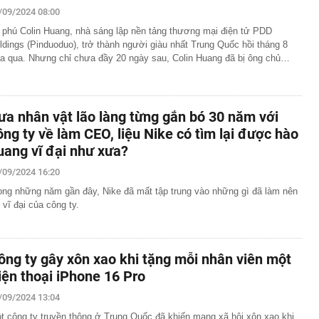
/09/2024 08:00
 phú Colin Huang, nhà sáng lập nền tảng thương mại điện tử PDD
ldings (Pinduoduo), trở thành người giàu nhất Trung Quốc hồi tháng 8
a qua. Nhưng chỉ chưa đầy 20 ngày sau, Colin Huang đã bị ông chủ…
ưa nhân vật lão làng từng gắn bó 30 năm với
ông ty về làm CEO, liệu Nike có tìm lại được hào
uang vĩ đại như xưa?
/09/2024 16:20
ong những năm gần đây, Nike đã mất tập trung vào những gì đã làm nên
 vĩ đại của công ty.
ông ty gây xôn xao khi tặng mỗi nhân viên một
iện thoại iPhone 16 Pro
/09/2024 13:04
t công ty truyền thông ở Trung Quốc đã khiến mạng xã hội xôn xao khi