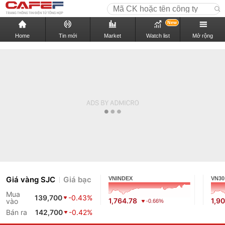
New
Home
Tin mới
Market
Watch list
Mở rộng
Giá vàng SJC
Giá bạc
VNINDEX
VN30
Mua
139,700
-0.43%
1,764.78
1,9
vào
-0.66%
Bán ra
142,700
-0.42%