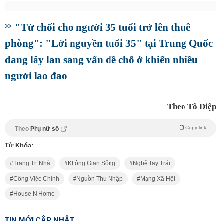
"Từ chối cho người 35 tuổi trở lên thuê
phòng": "Lời nguyền tuổi 35" tại Trung Quốc
đang lây lan sang vấn đề chỗ ở khiến nhiều
người lao đao
Theo Tô Diệp
Copy link
Theo
Phụ nữ số
Từ Khóa:
Trang Trí Nhà
Không Gian Sống
Nghề Tay Trái
Công Việc Chính
Nguồn Thu Nhập
Mạng Xã Hội
House N Home
TIN MỚI CẬP NHẬT