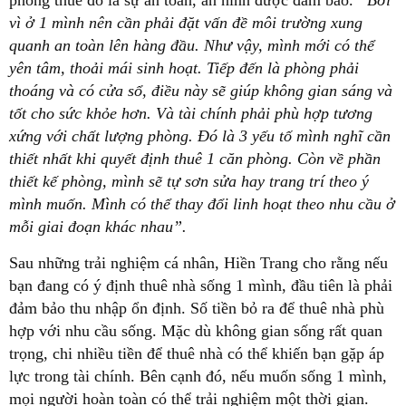
phòng thuê đó là sự an toàn, an ninh được đảm bảo.
“Bởi
vì ở 1 mình nên cần phải đặt vấn đề môi trường xung
quanh an toàn lên hàng đầu. Như vậy, mình mới có thể
yên tâm, thoải mái sinh hoạt. Tiếp đến là phòng phải
thoáng và có cửa sổ, điều này sẽ giúp không gian sáng và
tốt cho sức khỏe hơn. Và tài chính phải phù hợp tương
xứng với chất lượng phòng. Đó là 3 yếu tố mình nghĩ cần
thiết nhất khi quyết định thuê 1 căn phòng. Còn về phần
thiết kế phòng, mình sẽ tự sơn sửa hay trang trí theo ý
mình muốn. Mình có thể thay đổi linh hoạt theo nhu cầu ở
mỗi giai đoạn khác nhau”.
Sau những trải nghiệm cá nhân, Hiền Trang cho rằng nếu
bạn đang có ý định thuê nhà sống 1 mình, đầu tiên là phải
đảm bảo thu nhập ổn định. Số tiền bỏ ra để thuê nhà phù
hợp với nhu cầu sống. Mặc dù không gian sống rất quan
trọng, chi nhiều tiền để thuê nhà có thể khiến bạn gặp áp
lực trong tài chính. Bên cạnh đó, nếu muốn sống 1 mình,
mọi người hoàn toàn có thể trải nghiệm một thời gian.