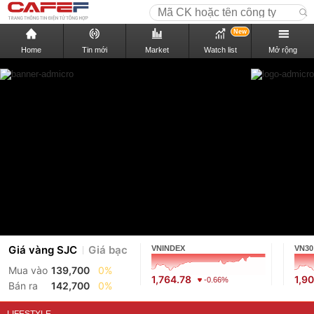
New
Home
Tin mới
Market
Watch list
Mở rộng
Giá vàng SJC
Giá bạc
VNINDEX
VN30
Mua vào
139,700
0%
1,764.78
1,9
-0.66%
Bán ra
142,700
0%