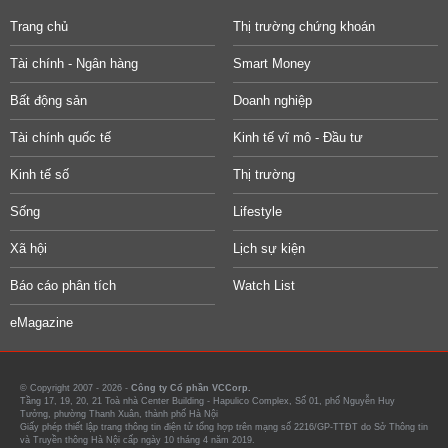
Trang chủ
Thị trường chứng khoán
Tài chính - Ngân hàng
Smart Money
Bất động sản
Doanh nghiệp
Tài chính quốc tế
Kinh tế vĩ mô - Đầu tư
Kinh tế số
Thị trường
Sống
Lifestyle
Xã hội
Lịch sự kiện
Báo cáo phân tích
Watch List
eMagazine
© Copyright 2007 - 2026 -
Công ty Cổ phần VCCorp.
Tầng 17, 19, 20, 21 Toà nhà Center Building - Hapulico Complex, Số 01, phố Nguyễn Huy
Tưởng, phường Thanh Xuân, thành phố Hà Nội
Giấy phép thiết lập trang thông tin điện tử tổng hợp trên mạng số 2216/GP-TTĐT do Sở Thông tin
và Truyền thông Hà Nội cấp ngày 10 tháng 4 năm 2019.