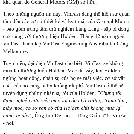
khả quan do General Motors (GM) sở hữu.
Theo những nguồn tin này, VinFast đang thể hiện sự quan
tâm đến các cơ sở thiết kế và kỹ thuật của General Motors
- bao gồm trung tâm thử nghiệm Lang Lang - sắp bị đóng
cửa cùng với thương hiệu Holden. Tháng 12 năm ngoái,
VinFast thành lập VinFast Engineering Australia tại Cảng
Melbourne.
Tuy nhiên, đại diện VinFast cho biết, VinFast sẽ không
mua lại thương hiệu Holden. Mặc dù vậy, khi Holden
ngừng hoạt động, nhân sự của họ sẽ mất việc, cơ sở vật
chất của họ cũng bị bỏ không rất phí. VinFast có thể sẽ
tuyển dụng những nhân sự tốt của Holden.
"Chúng tôi
đang nghiên cứu việc mua lại các nhà xưởng, trung tâm,
máy móc, cơ sở sẵn có của Holden chứ không mua lại
hãng xe này",
Ông Jim DeLuca - Tổng Giám đốc VinFast
- nói.