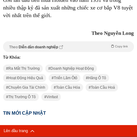
GM lần đầu tiên mua Holden vào năm 1931 và trong
nhiều thập kỷ đã sản xuất những chiếc xe cơ bắp V8 tuyệt
vời nhất trên thế giới.
Theo Nguyễn Long
Copy link
Theo
Diễn đàn doanh nghiệp
Từ Khóa:
Ra Mắt Thị Trường
Doanh Nghiệp Hoạt Động
Hoạt Động Hiệu Quả
Triển Lãm Ôtô
Hãng Ô Tô
Chuyên Gia Tài Chính
Toàn Cầu Hóa
Toàn Cầu Hoá
Thị Trường Ô Tô
Vinfast
TIN MỚI CẬP NHẬT
Lên đầu trang