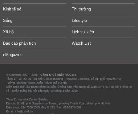
Gửi mail lượng lớn siêu nhanh, tìm hiểu ngay!
bizfly.vn
TIN MỚI CẬP NHẬT