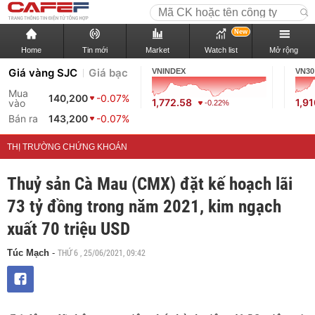
New
Home
Tin mới
Market
Watch list
Mở rộng
Giá vàng SJC
Giá bạc
VNINDEX
VN30
Mua
140,200
-0.07%
1,772.58
1,9
vào
-0.22%
Bán ra
143,200
-0.07%
THỊ TRƯỜNG CHỨNG KHOÁN
Thuỷ sản Cà Mau (CMX) đặt kế hoạch lãi
73 tỷ đồng trong năm 2021, kim ngạch
xuất 70 triệu USD
THỨ 6 , 25/06/2021, 09:42
Túc Mạch
-