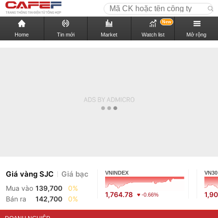
New
Home
Tin mới
Market
Watch list
Mở rộng
Giá vàng SJC
Giá bạc
VNINDEX
VN30
Mua vào
139,700
0%
1,764.78
1,9
-0.66%
Bán ra
142,700
0%